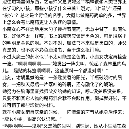
边往坩埚里倒东西，之前师父总说她这个模样很想人类世界正
在学习的小孩，那些小孩学什么来着？哦对，叫“鼠学”还是
“树穴”？总之是个奇怪的名字，大概比做魔药简单的多，世界
上怎么会有比魔药更让人头疼的事情。
小魔女心不在焉地用大勺子搅拌着魔药，无意中瞥了一眼魔法
书，好像不太一样哎，书上的魔药应该是黑色的，可是坩埚里
的明明是金色的啊。不对不对，魔法书本来就是黑白的，师父
真是的，也不买本彩色魔法书，至于这么抠门嘛。
不过大魔王的药水似乎不太可能是金色的，小魔女决定再检查
一遍。“啊啊啊啊啊——”她发出一阵尖叫，惊起了森林里的鸟
儿。“是贴的标签啊啊啊，这些原料一个都没对啊！”
此刻，坩埚里煮的是：一茶匙黄昏的阳光，半瓶破晓时的晨
雾，一把秋天最后一片落叶的碎屑，还有融化了的琥珀。
她努力在脑海里查找师父交给她的知识，呼...没关系没关系，
只要不和其它人物的魔药混合就不会起作用，倒掉就好啦，不
过可惜了那些珍贵的材料。
就在小魔女暗自庆幸的时候，一阵清澈的声音从她身后传来：
“魔女小姐，很高兴认识您。”
“啊啊啊啊——鬼啊”又是她的尖叫，别惊讶，她从小生活在森