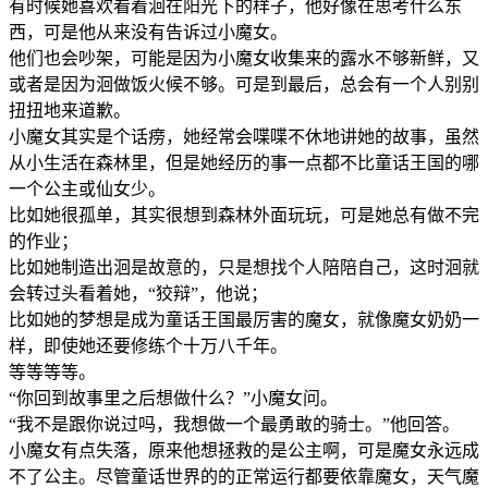
有时候她喜欢看着洄在阳光下的样子，他好像在思考什么东
西，可是他从来没有告诉过小魔女。
他们也会吵架，可能是因为小魔女收集来的露水不够新鲜，又
或者是因为洄做饭火候不够。可是到最后，总会有一个人别别
扭扭地来道歉。
小魔女其实是个话痨，她经常会喋喋不休地讲她的故事，虽然
从小生活在森林里，但是她经历的事一点都不比童话王国的哪
一个公主或仙女少。
比如她很孤单，其实很想到森林外面玩玩，可是她总有做不完
的作业；
比如她制造出洄是故意的，只是想找个人陪陪自己，这时洄就
会转过头看着她，“狡辩”，他说；
比如她的梦想是成为童话王国最厉害的魔女，就像魔女奶奶一
样，即使她还要修练个十万八千年。
等等等等。
“你回到故事里之后想做什么？”小魔女问。
“我不是跟你说过吗，我想做一个最勇敢的骑士。”他回答。
小魔女有点失落，原来他想拯救的是公主啊，可是魔女永远成
不了公主。尽管童话世界的的正常运行都要依靠魔女，天气魔