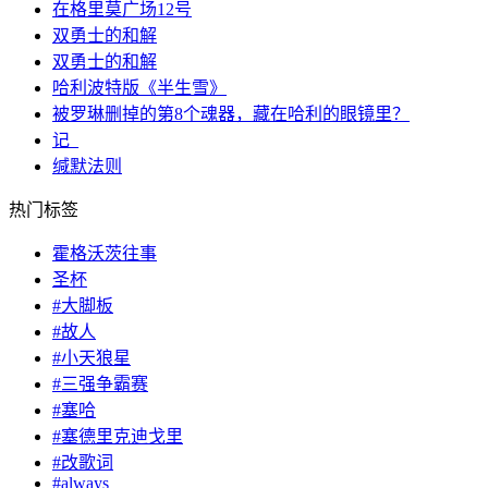
在格里莫广场12号
双勇士的和解
双勇士的和解
哈利波特版《半生雪》
被罗琳删掉的第8个魂器，藏在哈利的眼镜里？
记_
缄默法则
热门标签
霍格沃茨往事
圣杯
#大脚板
#故人
#小天狼星
#三强争霸赛
#塞哈
#塞德里克迪戈里
#改歌词
#always