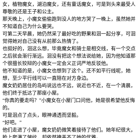
女，植物魔女，湖泊魔女，还有童话魔女，可是到头来最受人
尊敬的还是王子和公主。
那天晚上，小魔女偷偷跑到没人的地方哭了一晚上，虽然她并
不知道自己为什么要哭。
可第二天早晨，她仍然采了最好吃的野果和洄一起分享，可洄
觉得她对自己没有从前那么热情了。
也挺好的，洄这么想，毕竟魔女和骑士是相交线，有一个交点
之后就会渐行渐远。洄没有把这个想法说给她，因为他知道那
个很擅长狡辩的小魔女一定会义正词严地反驳他。
他不知道的是，小魔女也想到了这个。还不如平行线呢，她
想，至少平行线可以一直陪在对方身边。
魔女奶奶居住的岛屿说远也不远，说近也不近，在一个清晨，
他们终于抵达了那座小屋。
“你真的要走吗？”小魔女在小屋门口问他，她是很希望他反悔
的。
可是洄点了点头，眼神通透而坚毅。
“好吧。”
他们走进了小屋，魔女奶奶微笑着接待了他们。她年纪很大，
脸上爬满了皱纹，却依然掩盖不了她的优雅。