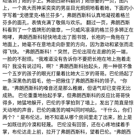
动落到了她的手上。弗朗西斯科翻到了她想要的一页，图片
上，一个高大而神采奕奕的男巫目光炯炯地看着她，下面的小
字写着“戈德里克•格兰芬多”，弗朗西斯科认真地凝视着格兰
芬多的面孔，表情充满了敬佩与欢乐。 翻过一页，弗朗西斯
科看到了一个盾牌形的徽章，一只威风凛凛的格兰芬多狮正在
咆哮， 弗朗西斯科轻快地走出了图书馆，长袍的一角拖在了
地面上，她毫不在意地走向卧室的方向，因为激动和紧张而走
得飞快。 “弗朗西斯科！” 突然，巴伦出现在走廊的另一端，
一脸的不耐烦。“我难道没有告诉你不要把长袍在地上拖着走
吗？我没有说过吗，啊？” 弗朗西斯科抬起头，用一种很不像
一个五岁的孩子的眼光打量着比她大三岁的哥哥。巴伦扬起了
一条深黑色的眉毛，他一把揪住了弗朗西斯科的领子。 “你
敢。”弗朗西斯科的嗓音还是那么稚嫩，但语气却已变得无比
成熟。 巴伦重重地抬起手掌，但弗朗西斯科的反应比哥哥快
得多，她猛地躲开，巴伦的手掌拍到了墙上，发出了简直是惊
天动地的声音，巴伦的痛苦的喊叫同时响起。 “干什么，你们
两个？” 是布伦达，她不知道从哪个房间里走了出来，脸上是
一如既往的冷漠和轻蔑。 巴伦没有回答，还在心疼地揉着手
掌，布伦达走上前，拉开了弗朗西斯科，望着巴伦。“弗朗西