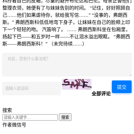
科拎着自己的皮箱，尽量的避开布伦达和巴伦。母亲正替他们
整理衣领，她便有了与妹妹告别的时间。 “记住，好好照顾自
己……他们如果虐待你，就给我写信……” “没事的，弗朗西
斯。” 弗朗西斯科低低地弯下身子，让妹妹在自己的脸颊上印
下一个轻轻的吻。 汽笛响了。 …… 弗朗西斯科坐在包厢里，
扬起下巴——和五岁时一样——不让泪水溢出眼眶。 “弗朗西
斯——弗朗西斯科！” （未完待续……）
提交
全部评论
搜索
搜索
作者微信号