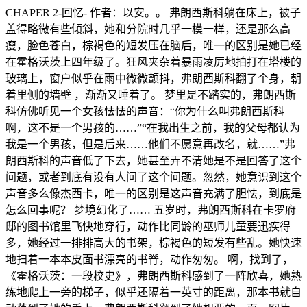
CHAPER 2-回忆- 作者：以安。。 弗朗西斯科躺在床上，被子
盖得略微有些倾斜，她和分院时几乎一模一样，还是那么高
瘦，脸色苍白，棕褐色的短发压在脑后，唯一的区别是她已经
在霍格沃茨上四年级了。狂风夹杂着暴雨凌厉地拍打在塔楼的
玻璃上，窗户似乎在雨中微微颤抖，弗朗西斯科翻了个身，朝
着里侧的墙壁 ，渐渐又睡着了。 梦里是不踏实的，弗朗西斯
科仿佛听见一个女孩怯怯的声音：“你为什么叫弗朗西斯科
啊，这不是一个男孩的……”“在我出生之前，我的父母都认为
我是一个男孩，但是后来……他们不愿意再改名，就……”弗
朗西斯科的声音低了下去，她甚至弄不清她是不是回答了这个
问题，或者到底有没有人问了这个问题。忽然，她意识到这个
声音多么像杰西卡，唯一的区别是这声音充满了胆怯，到底是
怎么回事呢？ 梦境幻化了…… 五岁时，弗朗西斯科在卡罗府
邸的图书馆里飞快地穿行，动作比同龄的巫师儿童要迅疾得
多，她经过一排排高大的书架，棕褐色的短发有些乱。她快速
地扫着一本本皮面书漂亮的书脊，动作匆匆。 啊，找到了，
《霍格沃茨：一段校史》，弗朗西斯科感到了一阵欣喜，她熟
练地爬上一旁的梯子，似乎还隔着一英寸的距离，那本书就自