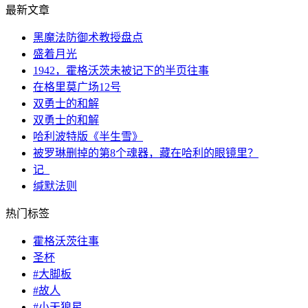
最新文章
黑魔法防御术教授盘点
盛着月光
1942，霍格沃茨未被记下的半页往事
在格里莫广场12号
双勇士的和解
双勇士的和解
哈利波特版《半生雪》
被罗琳删掉的第8个魂器，藏在哈利的眼镜里？
记_
缄默法则
热门标签
霍格沃茨往事
圣杯
#大脚板
#故人
#小天狼星