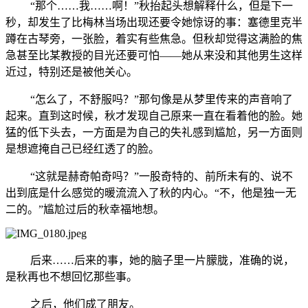
“那个……我……啊！”秋抬起头想解释什么，但是下一
秒，却发生了比梅林当场出现还要令她惊讶的事：塞德里克半
蹲在古琴旁，一张脸，着实有些焦急。但秋却觉得这满脸的焦
急甚至比某教授的目光还要可怕——她从来没和其他男生这样
近过，特别还是被他关心。
“怎么了，不舒服吗？”那句像是从梦里传来的声音响了
起来。直到这时候，秋才发现自己原来一直在看着他的脸。她
猛的低下头去，一方面是为自己的失礼感到尴尬，另一方面则
是想遮掩自己已经红透了的脸。
“这就是赫奇帕奇吗？”一股奇特的、前所未有的、说不
出到底是什么感觉的暖流流入了秋的内心。“不，他是独一无
二的。”尴尬过后的秋幸福地想。
后来……后来的事，她的脑子里一片朦胧，准确的说，
是秋再也不想回忆那些事。
之后，他们成了朋友。