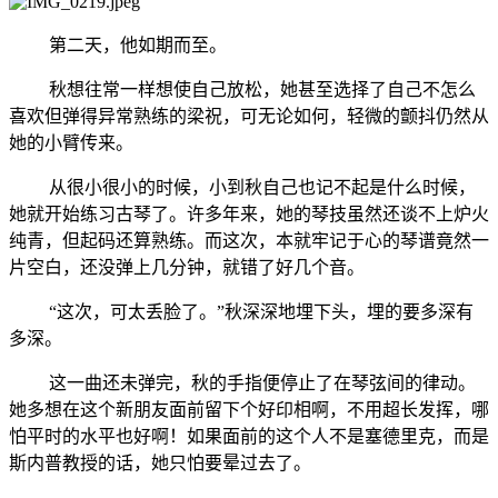
第二天，他如期而至。
秋想往常一样想使自己放松，她甚至选择了自己不怎么
喜欢但弹得异常熟练的梁祝，可无论如何，轻微的颤抖仍然从
她的小臂传来。
从很小很小的时候，小到秋自己也记不起是什么时候，
她就开始练习古琴了。许多年来，她的琴技虽然还谈不上炉火
纯青，但起码还算熟练。而这次，本就牢记于心的琴谱竟然一
片空白，还没弹上几分钟，就错了好几个音。
“这次，可太丢脸了。”秋深深地埋下头，埋的要多深有
多深。
这一曲还未弹完，秋的手指便停止了在琴弦间的律动。
她多想在这个新朋友面前留下个好印相啊，不用超长发挥，哪
怕平时的水平也好啊！如果面前的这个人不是塞德里克，而是
斯内普教授的话，她只怕要晕过去了。