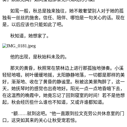
如鸾一般，秋总是独来独往，她不敢奢望别人对于她的孤
独有一丝丝的施舍。信任、陪伴、哪怕是一句关心的话。现在
是，以后应该也只能如此了吧。
秋知道，她想家了。
他的出现，是秋始料未及的。
那天的黄昏，秋照常在禁林边上进行那孤独地弹奏。小溪
轻轻地唱，树叶缓缓地摇，太阳静静地落，一切都是那样的美
好，渐渐地、收在了黄昏的静谧里。秋被这美景陶醉了，这一
天，她抚琴时的感觉也出奇地好。阳光一点一点地昏暗下去，
在这温煦的晚霞中，她竟忘记了回到寝室的时间！若不是他想
起，秋会经历些什么谁也不知道，又或许谁都知道。
“额……就到这吧。”他一直跟到拉文克劳公共休息室的门
口，这突如其来的关心让秋受宠若惊。