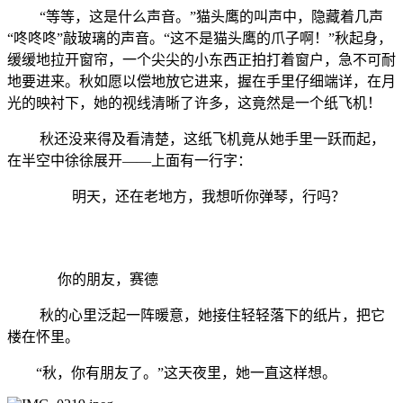
“等等，这是什么声音。”猫头鹰的叫声中，隐藏着几声
“咚咚咚”敲玻璃的声音。“这不是猫头鹰的爪子啊！”秋起身，
缓缓地拉开窗帘，一个尖尖的小东西正拍打着窗户，急不可耐
地要进来。秋如愿以偿地放它进来，握在手里仔细端详，在月
光的映衬下，她的视线清晰了许多，这竟然是一个纸飞机！
秋还没来得及看清楚，这纸飞机竟从她手里一跃而起，
在半空中徐徐展开——上面有一行字：
明天，还在老地方，我想听你弹琴，行吗？
你的朋友，赛德
秋的心里泛起一阵暖意，她接住轻轻落下的纸片，把它
楼在怀里。
“秋，你有朋友了。”这天夜里，她一直这样想。