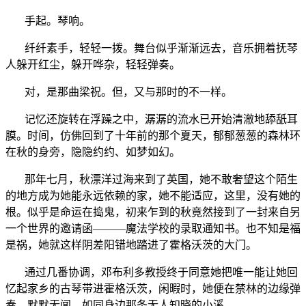
手起。琴响。
纤纤素手，轻轻一拨。舞台似乎渐渐远去，音乐拥着抚琴
人躲开红尘，躲开哗杂，轻轻弹奏。
对，是那曲梁祝。但，又与那时的不一样。
记忆还旋转在浮躁之中，潺潺的流水已开始清澈地舔舐耳
膜。时间，仿佛回到了十年前的那个夏天，郁郁葱葱的森林环
在秋的身旁，隐隐约约、如梦如幻。
那年七月，秋漂洋过海来到了英国，她不敢奢望这个陌生
的地方成为她能永远依赖的家，她不能适应，这里，没有她的
根。似乎是命运在捣鬼，初来乍到的秋竟然接到了一封来自另
一个世界的邀请函———魔法学校的录取通知书。也不知是福
是祸，她就这样阴差阳错地踏进了霍格沃茨的大门。
通过几番协调，邓布利多教授终于同意她把唯一能让她回
忆起家乡的古琴带进霍格沃茨，闲暇时，她便在禁林的边缘弹
奏，默默无闻，如同身边那条无人知晓的小溪。