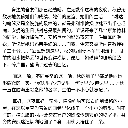
身边的舍友们都已经熟睡。在无数个这样的夜晚，秋曾无
数次地羡慕她们的成绩、她们的友谊、她们的生活……“琳达
的魔咒又是全院施的最棒的，就是弗利维教授也挑不出半点毛
病；安妮的生日派对总是最热闹的，听说还来了几个斯莱特林
的同学；最近降温了，艾格尼丝的妈妈寄来了一件厚厚的毛
衣，听说是她妈妈亲手织的……而我，今天又被斯内普教授罚
了二十分……”每每想到这里，秋的眼泪便不争气地流下，眼
前的泪水把熟悉的世界变得模糊，最后，如破碎的玻璃般坠
下，碎片里，盛满了过去的回忆。
而这一晚，不同寻常的这一晚，秋的脑子里都是他向她
那微微的一笑。“塞德里克•迪戈里、塞德里克•迪戈里……”秋
一直在脑海里默念他的名字，生怕一不小心就忘记了。
真好，这夜真好。窗外，隐隐约约可以看的到海格的小
屋，在这以星空为背景的画卷里化成了一个小小的剪影。时不
时的，猫头鹰的叫声会透过窗户的缝隙传到安静的寝室里，身
旁的安妮迷迷糊糊地翻了个身，用枕头捂住了耳朵。