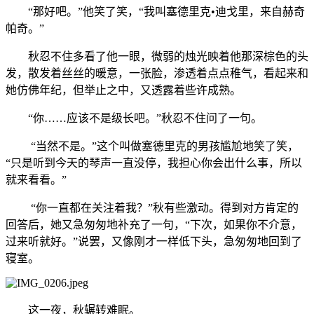
“那好吧。”他笑了笑，“我叫塞德里克•迪戈里，来自赫奇
帕奇。”
秋忍不住多看了他一眼，微弱的烛光映着他那深棕色的头
发，散发着丝丝的暖意，一张脸，渗透着点点稚气，看起来和
她仿佛年纪，但举止之中，又透露着些许成熟。
“你……应该不是级长吧。”秋忍不住问了一句。
“当然不是。”这个叫做塞德里克的男孩尴尬地笑了笑，
“只是听到今天的琴声一直没停，我担心你会出什么事，所以
就来看看。”
“你一直都在关注着我？”秋有些激动。得到对方肯定的
回答后，她又急匆匆地补充了一句，“下次，如果你不介意，
过来听就好。”说罢，又像刚才一样低下头，急匆匆地回到了
寝室。
这一夜，秋辗转难眠。