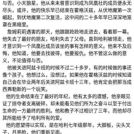
与否。小天狼星，他从来未曾意识到成为凤凰社的成员便永无
尽头，或许，他的快乐早已结束在霍格沃兹，从伏地魔第一次
崛起，到伏地魔第二次复活，这中间的二十多年早已深深地笼
罩在黑暗里。
詹姆莉莉遇害的那天，他踉踉跄跄地走进去，看着那一幕。
他失去了最好的朋友，哈利失去了父母。直到哈利被领走，他
才意识到一个凤凰社成员该坐的事有怎样的意义。他来不及后
悔，他知道，他要去找彼得，他要报仇。他不管这么做的意
义，不论值得与否。
他被关进阿兹卡班的时候不过二十多岁，有的时候做的事还
像个孩子。他想过么，没想过。如果他在霍格沃兹的时候知道
自己会在毕业两年后关进阿兹卡班十三年，他肯定会把那当成
西弗勒斯的一个玩笑。
他的生命结束在了最好的年纪，他有太多的遗憾，他亲眼见
证了掠夺者支离破碎，却未能看见他们所为之奋斗以至于付出
生命的一方最终的胜利。他和教子不过相识了三年，而他却尽
其所能给予了哈利所有的爱。
他的愿望得以实现，是在哈利七年级那年，大脚板，尖头叉
子，月亮脸，他们重新见面。