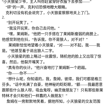
“小天狼星少爷，主人叫你赶紧穿好衣服下去参加——”
“砰”的一声，克利切恐惧地瞪大眼睛。
克利切没有机会说完了，小天狼星狠狠地关上了门。
2.
“别开玩笑了。”
“我没开玩笑，你自己去问他。”
“嘿，莱姆斯。”他把一只手搭在了莱姆斯瘦弱的肩膀上，
他感觉到他在抖，“告诉我，你不是狼人，对不对？”
莱姆斯怯怯地望着小天狼星，“对——对不起，我——我
是。”他甚至羞于说出狼人二字。
小天狼星的脸上略过一丝震惊，随机他的脸上又出现了惊
喜，然后，他裂开嘴笑了。
“真有你的伙计。”他兴奋地打了莱姆斯一个趔趄。
“你——你不——”
“想什么呢，你知道的，我，詹姆，彼得，我们可都是格兰
芬多。”话中充满了自豪，他神秘的眨眨眼，“额——我最愿意
跟那些什么狼人呀，吸血鬼呀，幽灵做朋友了！只有那些斯莱
特林才会只和他们一样蠢的人做朋友！”
詹姆在一旁默默地笑着，据他所知，小天狼星的交友范围