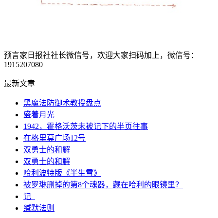
预言家日报社社长微信号，欢迎大家扫码加上，微信号：
1915207080
最新文章
黑魔法防御术教授盘点
盛着月光
1942，霍格沃茨未被记下的半页往事
在格里莫广场12号
双勇士的和解
双勇士的和解
哈利波特版《半生雪》
被罗琳删掉的第8个魂器，藏在哈利的眼镜里？
记_
缄默法则