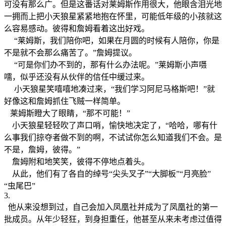
可没有那么广。但是这番话对莱姆斯作用很大，他眼含泪光地
一拥而上把小天狼星紧紧地抱在怀里，可能低年级的小孩就这
么容易感动。彼得和詹姆看着这出好戏。
“莱姆斯，我们陪你吧，如果在月圆的时候有人陪你，你是
不是就不会那么痛苦了。”詹姆提议。
“可是你们办不到的，那有什么办法呢。”莱姆斯小声嗫
嚅，似乎还没有从伙伴的信任中缓过来。
小天狼星笑嘻嘻地凑过来，“我们学习阿尼马格斯吧！”就
好像这和詹姆抓住飞贼一样简单。
莱姆斯瞪大了眼睛，“那不可能！”
小天狼星轻轻吹了声口哨，愉快地决定了，“哈哈，哪有什
么事我们掠夺者做不到的啊，不试试你怎么知道我们不会。是
不是，詹姆，彼得。”
詹姆附和地笑笑，彼得不停地点着头。
从此，他们有了各自的绰号“尖头叉子”“大脚板”“月亮脸”
“虫尾巴”
3.
他从来没想到过，自己会加入凤凰社并成为了凤凰社的第一
批成员。从年少轻狂，到身担重任，他甚至从来未考虑过值得