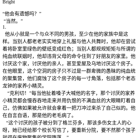
Bright
“他会有遗憾吗？”
“当然。”
1.
他从小就是一个与众不同的男孩，至少在他的家族中是这
样。当别人都老老实实地穿上礼服与他人共舞时，他却在尝试
着将卧室里绿色的壁纸变成红色；当别人都规规矩矩与所谓的
纯血统联姻时，他却违背父母的命令住到了好朋友的家里。他
讨厌这个家，讨厌他的亲人，甚至爱屋及乌地讨厌这个房子。
在他眼里，这个空洞的房子只不过是一群卑微的愚昧的纯血统
的聚集营，他们腐蚀了这个房子的每一寸角落，包括那个老态
龙钟的家养小精灵。
“克利切！”每当他扯着嗓子大喊他的名字，那个讨厌的家养
小精灵都会慢吞吞地走来并用仇恨的不满血丝的大眼睛盯着自
己，仿佛如果被允许就会拿着一把刀冲过来杀了自己似的。他
在自言自语，那是他的老毛病了。
“这个讨厌的孩子被分到了格兰芬多，那该多伤女主人的心
呀，她已经给那个校长写信了，要重新分院，要不然那个孩子
就得在废物聚集的学院堕落。”