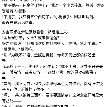
“要不要来一包金丝雀饼干？”我对一个小男孩说，然后下意识
等着有人接话。
“不用了，我只有五个西可了。”小男孩手忙脚乱地翻钱。
最近总是忘记这事。
安吉丽娜在旁边默默看着，然后走过来。
“金丝雀饼干，女士？或者侏儒蒲？”
安吉丽娜说：“我知道这对你打击很大。你得赶紧走出来。”
“我尽量。”我回答。
“别以为我不知道，金妮告诉我，你每天晚上都偷偷溜出
去……”
我沉默了一下，终于吐出心里话：“你不明白，这并不只是失
去一段亲情，或者友情——这就好像，你的灵魂被撕裂了一
半……”
“是啊，我不明白，但是我希望你早点明白过来。你有照过镜
子吗？你最近憔悴了很多。”
“啊，一共八纳特三西可。要不要迷情剂？这对女巫们可是大
有益处——”
“不了，谢谢，除非你想丢掉你的女朋友。”