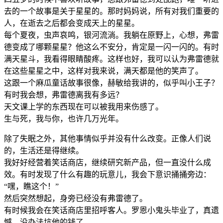
去的一个故事是关于星星的。那时妈妈说，所有对我们重要的
人，在逝去之后都会变成天上的星星。
每个夏夜，虫声哀鸣，银河流淌。我躺在原野上，心想，弗雷
德变成了哪颗星星？他这么不安分，肯定是一闪一闪的。有时
满天星斗，我看得眼睛酸疼。这样也好，我可以认为弗雷德就
在这些星星之中，这样对我来说，满天都是他的笑声了。
这跟一个麻瓜童话故事很像，赫敏给我讲的，似乎叫小王子？
有时我会想，弗雷德离我有多远？
天文课上学的东西现在可以被我用来伤感了。
生与死，我与你，也许几万光年。
除了失眠之外，其他事情似乎并没有什么改变。正像人们说
的，生活还是得继续。
我好好经营着笑话商店，继续研究新产品，但一直没什么成
效。有时发现了什么有趣的玩意儿，我会下意识捅捅旁边：
“嘿，瞧这个！”
然后突然想起，身旁已经没有弗雷德了。
有时候我会在笑话商店里招呼客人。罗恩小鬼头毕业了，真遗
憾，没办法坑他的钱了。