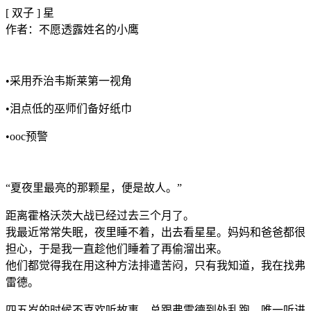
[ 双子 ] 星
作者：不愿透露姓名的小鹰
•采用乔治韦斯莱第一视角
•泪点低的巫师们备好纸巾
•ooc预警
“夏夜里最亮的那颗星，便是故人。”
距离霍格沃茨大战已经过去三个月了。
我最近常常失眠，夜里睡不着，出去看星星。妈妈和爸爸都很
担心，于是我一直趁他们睡着了再偷溜出来。
他们都觉得我在用这种方法排遣苦闷，只有我知道，我在找弗
雷德。
四五岁的时候不喜欢听故事，总跟弗雷德到处乱跑，唯一听进