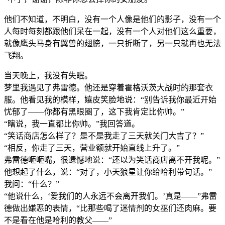
他们不知道，不明白，没有一个人像是他们的影子，没有一个
人每时每刻都跟他们呆在一起，没有一个人对他们这么重要，
就像鹰头马身有翼兽的翅膀，一只折断了，另一只就再也无法
飞翔。
当天晚上，我没有失眠。
梦里我遇见了弗雷德。他还是穿着霍格沃茨大战时的那套衣
服。他看见我的模样，嬉皮笑脸地说：“别告诉我你最近开始
忧郁了——你都有黑眼圈了，这下我肯定比你帅。”
“瞎说，我一直都比你帅。”我回答道。
“笑话商店怎么样了？是不是我走了三天就关门大吉了？”
“相反，你走了三天，营业额就开始直线上升了。”
弗雷德咂咂嘴，很遗憾地说：“还以为笑话商店离不开我呢。”
他想起了什么，说：“对了，小天狼星让你给哈利带句话。”
我问：“什么？”
“他说什么，‘爱我们的人永远不会离开我们。’真是——”弗雷
德做出嫌恶的表情，“比那些喝了迷情剂的女巫们还肉麻。要
不是看在他是哈利的教父——”