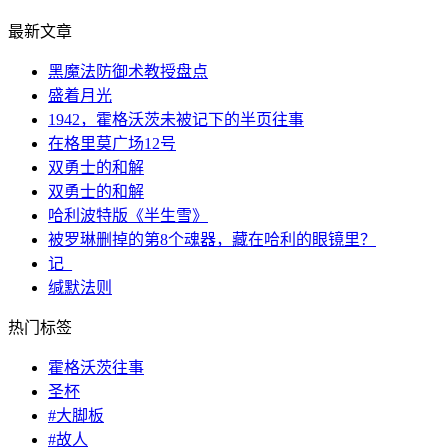
最新文章
黑魔法防御术教授盘点
盛着月光
1942，霍格沃茨未被记下的半页往事
在格里莫广场12号
双勇士的和解
双勇士的和解
哈利波特版《半生雪》
被罗琳删掉的第8个魂器，藏在哈利的眼镜里？
记_
缄默法则
热门标签
霍格沃茨往事
圣杯
#大脚板
#故人