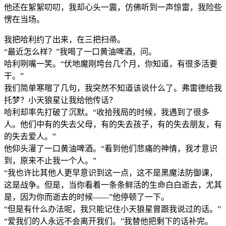
他还在絮絮叨叨，我却心头一震，仿佛听到一声惊雷，我险些
愣在当场。
我把哈利约了出来，在三把扫帚。
“最近怎么样？”我喝了一口黄油啤酒，问。
哈利咧嘴一笑。“伏地魔刚垮台几个月，你知道，有很多活要
干。”
我们简单寒暄了几句，我突然不知道该说什么了。弗雷德给我
托梦？小天狼星让我给他传话？
哈利却率先打破了沉默。“收拾残局的时候，我遇到了很多
人。他们中有的失去父母，有的失去孩子，有的失去朋友，有
的失去爱人。”
他仰头灌了一口黄油啤酒。“看到他们悲痛的神情，我才意识
到，原来不止我一个人。”
“我也许比其他人更早意识到这一点，这不是黑魔法防御课，
这是战争。但是，当你看着一条条鲜活的生命白白逝去，尤其
是，因为你而逝去的时候——”他停顿了一下。
“但是有什么办法呢，我只能记住小天狼星曾跟我说过的话。”
“爱我们的人永远不会离开我们。”我替他把剩下的话补完。