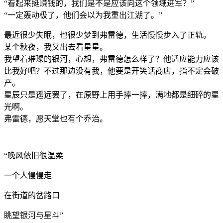
“看起来挺赚钱的，我们是不是应该向这个领域进军？”
“一定轰动极了，他们会以为我重出江湖了。”
最近很少失眠，也很少梦到弗雷德，生活慢慢步入了正轨。
某个秋夜，我又出去看星星。
我望着璀璨的银河，心想，弗雷德怎么样了？他适应能力应该
比我好吧？不过那边没有我，他要是开笑话商店，指不定会破
产。
星辰只是遥远罢了，在原野上用手捧一捧，满地都是细碎的星
光啊。
弗雷德，愿天堂也有个乔治。
“晚风依旧很温柔
一个人慢慢走
在街道的岔路口
眺望银河与星斗”