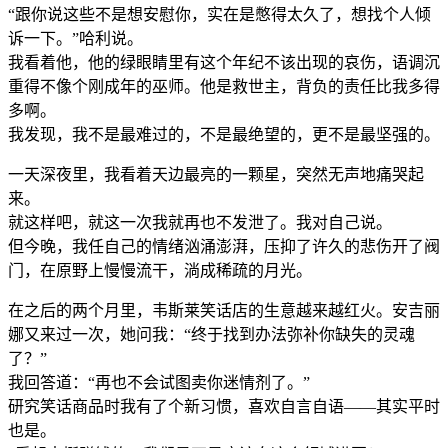
“跟你说这些不是想安慰你，实在是憋得太久了，想找个人倾
诉一下。”哈利说。
我看着他，他的绿眼睛里有这个年纪不该出现的哀伤，语调沉
重得不像个刚成年的巫师。他是救世主，背负的责任比我多得
多啊。
我发现，我不是最难过的，不是最绝望的，更不是最坚强的。
一天深夜里，我看着天边最亮的一颗星，突然无声地痛哭起
来。
就这样吧，就这一次我就再也不发泄了。我对自己说。
但今晚，我任自己的情绪汹涌澎湃，压抑了许久的悲伤开了阀
门，在原野上慢慢流干，淌成稀疏的月光。
在之后的两个月里，韦斯莱笑话店的生意越来越红火。安吉丽
娜又来过一次，她问我：“终于找到办法弥补你缺失的灵魂
了？”
我回答道：“再也不会试图卖你迷情剂了。”
研究笑话商品时我有了个新习惯，喜欢自言自语——其实平时
也是。