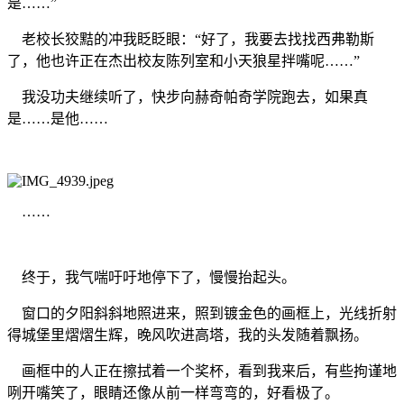
是……”
老校长狡黠的冲我眨眨眼：“好了，我要去找找西弗勒斯
了，他也许正在杰出校友陈列室和小天狼星拌嘴呢……”
我没功夫继续听了，快步向赫奇帕奇学院跑去，如果真
是……是他……
……
终于，我气喘吁吁地停下了，慢慢抬起头。
窗口的夕阳斜斜地照进来，照到镀金色的画框上，光线折射
得城堡里熠熠生辉，晚风吹进高塔，我的头发随着飘扬。
画框中的人正在擦拭着一个奖杯，看到我来后，有些拘谨地
咧开嘴笑了，眼睛还像从前一样弯弯的，好看极了。