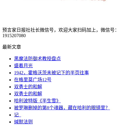
预言家日报社社长微信号，欢迎大家扫码加上，微信号：
1915207080
最新文章
黑魔法防御术教授盘点
盛着月光
1942，霍格沃茨未被记下的半页往事
在格里莫广场12号
双勇士的和解
双勇士的和解
哈利波特版《半生雪》
被罗琳删掉的第8个魂器，藏在哈利的眼镜里？
记_
缄默法则