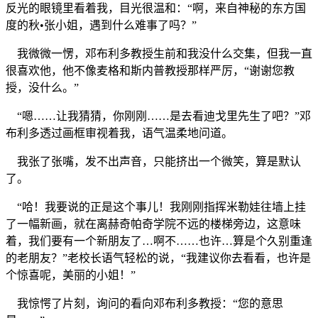
反光的眼镜里看着我，目光很温和：“啊，来自神秘的东方国
度的秋•张小姐，遇到什么难事了吗？”
我微微一愣，邓布利多教授生前和我没什么交集，但我一直
很喜欢他，他不像麦格和斯内普教授那样严厉，“谢谢您教
授，没什么。”
“嗯……让我猜猜，你刚刚……是去看迪戈里先生了吧？”邓
布利多透过画框审视着我，语气温柔地问道。
我张了张嘴，发不出声音，只能挤出一个微笑，算是默认
了。
“哈！我要说的正是这个事儿！我刚刚指挥米勒娃往墙上挂
了一幅新画，就在离赫奇帕奇学院不远的楼梯旁边，这意味
着，我们要有一个新朋友了…啊不……也许…算是个久别重逢
的老朋友？”老校长语气轻松的说，“我建议你去看看，也许是
个惊喜呢，美丽的小姐！”
我惊愕了片刻，询问的看向邓布利多教授：“您的意思