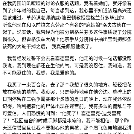
在我周围叽叽喳喳的讨论衣服的话题，我看着她们，就好像看
到了少年时的我自己，每当想到这，我心里不知道该是高兴还
是该难过。草药课老师纳威•隆巴顿教授是格兰芬多毕业的，
听说他现在和以前拉文克劳那个有名的“疯姑娘”洛夫古德在一
起了。说实话，我曾经为他被分到格兰芬多这件事质疑了分院
帽很久，但霍格沃兹大战上他亲手从分院帽中抽出宝剑把那条
该死的大蛇干掉之后， 我真是佩服他极了。
我曾经发过誓不会去看塞德里克，他走的时候一句话都没跟
我说，我到现在都还在生他的气。可是我没忍住，我知道，我
不可能忍住的，我想，我是爱他的。
我买了一束百合花，去了那个我想了很久的地方。轻轻把花
放在塞德的墓前。我没哭，只是静静地坐在他旁边。墓碑上的
日期停留在三强争霸赛那个炙热的夏日的晚上，现在我还依然
记得，哈利抱着他的尸体出现在迷宫前，我有多么的慌乱与不
可置信，人们恐慌的叫到：“他死了！塞德里克•迪戈里死
了！”我回宿舍的时候手脚都是冰凉的，我不能相信，那个昨
天还信誓旦旦让我不要担心他的男孩，那个眉飞色舞地跟我讲