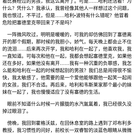
着比赛经过的男孩，就这么离开了。可是……哈利还活着！为
什么？凭什么？我承认，我曾经像其他人一样想过这个问题，
我也恨过，不平过，但是……哈利•波特有什么错呢？他冒着
危险把塞德里克带回来了不是吗？
一阵微风吹过，明明是暖暖的，可我的却仿佛回到了塞德离
开的那个假期，那时候的我胆小，娇气，每天晚上都会止不住
的流泪……后来再次开学，我和哈利在一起了，他喜欢我，我
一直知道。可每次和他在一起，我都会想起塞德里克，如果他
还在多好，如果他没有离开……我有一种沉重的负罪感，我怎
么能和哈利在一起的时候想起别的男孩？我们总是闹得很不愉
快，我太敏感了，他需要的是一个爱他能够跟他一起笑一起闹
的女孩，我们不合适。再后来，哈利和韦斯莱家那个最小的妹
妹在一起了，我也慢慢适应了没有塞德的生活。
眼前不知道什么时候一片朦胧的水汽氤氲着，我已经很久没
掉过眼泪了。
傍晚，我回到霍格沃兹，在回休息室的路上遇到了邓布利多
教授，我习惯性的问好，前校长一双睿智的淡蓝色眼睛从微微