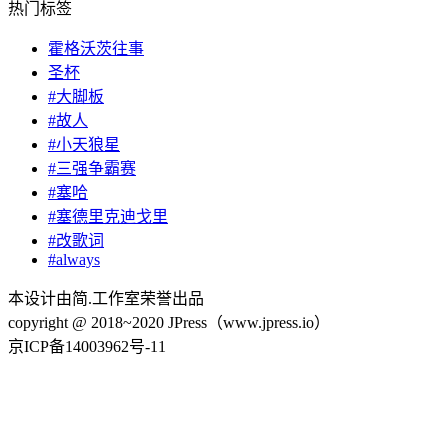
热门标签
霍格沃茨往事
圣杯
#大脚板
#故人
#小天狼星
#三强争霸赛
#塞哈
#塞德里克迪戈里
#改歌词
#always
本设计由简.工作室荣誉出品
copyright @ 2018~2020 JPress（www.jpress.io）
京ICP备14003962号-11