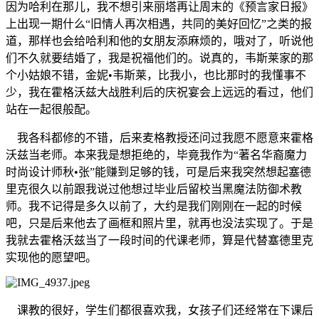
因为哈利在那儿，我不想引来丽塔再让周末的《预言家日报》
上出现一期什么“旧情人再次相遇，共同的美好回忆”之类的报
道，那样也会给哈利和他的女朋友添麻烦的，哦对了，听说他
们不久就要结婚了，我是祝福他们的。说真的，韦斯莱家的那
个小姑娘不错，金妮•韦斯莱，比我小，也比那时的我懂事不
少，我在霍格沃兹大战胜利后的庆祝宴会上远远的看过，他们
站在一起很般配。
我各科都修的不错，后来麦格教授还问过我愿不愿意来霍格
沃兹当老师。本来我是想拒绝的，毕竟我作为“著名华裔魔力
时尚设计师秋•张”能赚到足够的钱，可是后来我突然想起塞德
里克很久以前跟我说过他想过毕业后留校当黑魔法防御术教
师。我不记得是多久以前了，大约是我们刚刚在一起的时候
吧，只是后来他去了画框和照片里，就再也没法实现了。于是
我就去霍格沃兹当了一段时间的代课老师，算是代替塞德里克
实现他的愿望吧。
课教的很好，学生们都很喜欢我，女孩子们还经常在下课后