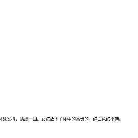
瑟瑟发抖，蜷成一团。女孩放下了怀中的高贵的，纯白色的小狗。