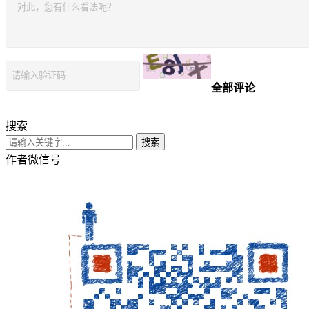
全部评论
搜索
搜索
作者微信号