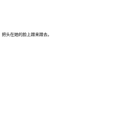
，把头在她的脸上蹭来蹭去。