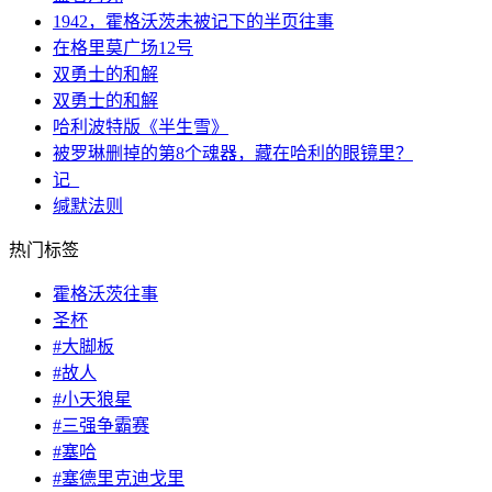
1942，霍格沃茨未被记下的半页往事
在格里莫广场12号
双勇士的和解
双勇士的和解
哈利波特版《半生雪》
被罗琳删掉的第8个魂器，藏在哈利的眼镜里？
记_
缄默法则
热门标签
霍格沃茨往事
圣杯
#大脚板
#故人
#小天狼星
#三强争霸赛
#塞哈
#塞德里克迪戈里