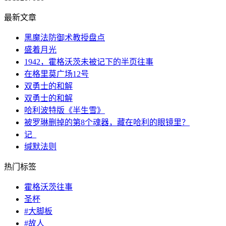
最新文章
黑魔法防御术教授盘点
盛着月光
1942，霍格沃茨未被记下的半页往事
在格里莫广场12号
双勇士的和解
双勇士的和解
哈利波特版《半生雪》
被罗琳删掉的第8个魂器，藏在哈利的眼镜里？
记_
缄默法则
热门标签
霍格沃茨往事
圣杯
#大脚板
#故人