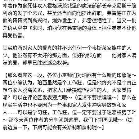
冲着作为食死徒攻入霍格沃茨城堡的魔法部部长辛克尼斯干脆
利落的发了个恶咒，甚至还当面向他提出辞职，弗雷德正在为
他的哥哥感到高兴时，爆炸发生了，弗雷德牺牲了，当又一批
咒语从空中飞来时，珀西伏在弗雷德的身体上挡住弟弟不让他
再受伤害。
其实珀西对家人的爱真的并不比任何一个韦斯莱家族中的人
少。他虽然有不太好的那方面，但好的那方面——他对家人满
满的爱，却早已胜过迷恋权势。
【那么看完这一段，各位小巫师们对珀西有什么新的印象呢～
两位小编认为，珀西虽然是个工作狂，但是他终究不是个真正
想与家人脱离关系，把家人甩给摄魂怪那样的人，大家觉得
呢？可以在评论区发表观点哦～（但请不要喷嘿嘿～）那么在
现实生活中也不要因为一些事和家人发生冲突导致想和家
人……可以是学习狂，工作狂，但一定不要过于迷恋权势了吖
～ 那今天两位作者的分享就到这里，我们下期再见哦～（提
前透露一下，下期可能会有关斯莉和詹莉呢～】