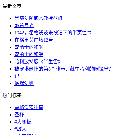
最新文章
黑魔法防御术教授盘点
盛着月光
1942，霍格沃茨未被记下的半页往事
在格里莫广场12号
双勇士的和解
双勇士的和解
哈利波特版《半生雪》
被罗琳删掉的第8个魂器，藏在哈利的眼镜里？
记_
缄默法则
热门标签
霍格沃茨往事
圣杯
#大脚板
#故人