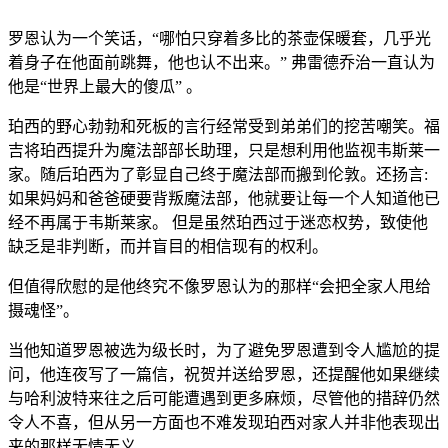
罗恩认为一个笑话，“哪怕只穿着多比的茶壶保暖套，几乎光
着身子在他面前跳舞，他也认不出来。” 弗雷德乔治一直认为
他是“世界上最大的傻瓜” 。
珀西的野心勃勃和死板的言行经常受到弟弟们的挖苦嘲笑。福
吉将珀西提升为魔法部部长助理，只是想利用他监视韦斯莱一
家。随后珀西为了彰显自己终于魔法部而搬到伦敦。还扬言:
如果妈妈和爸爸硬要背叛魔法部，他就要让每一个人知道他已
经不再属于韦斯莱家。 但是虽然珀西过于迷恋权势，致使他
缺乏是非判断，而并盲目的相信现有的权利。
但值得欣慰的是他终究不像罗恩认为的那样“会把全家人甩给
摄魂怪”。
当他知道罗恩被选为级长时，为了避免罗恩遭到令人尴尬的提
问，他连夜写了一篇信，祝贺并送给罗恩，还提醒他如果继续
与哈利波特来往之后可能遭遇到更多麻烦，尽管他的措辞仍然
令人不喜，但从另一方面也不难发现珀西对家人并非他表现出
来的那样无情无义。