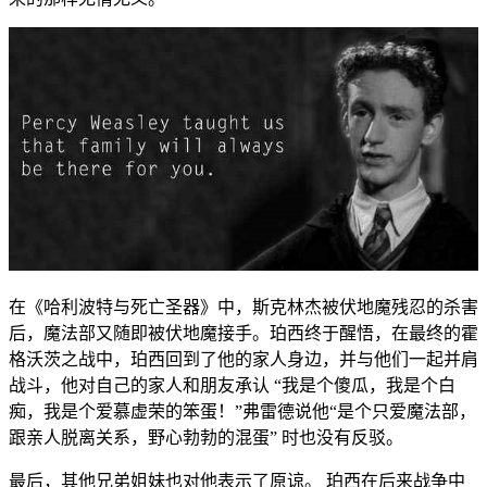
在《哈利波特与死亡圣器》中，斯克林杰被伏地魔残忍的杀害
后，魔法部又随即被伏地魔接手。珀西终于醒悟，在最终的霍
格沃茨之战中，珀西回到了他的家人身边，并与他们一起并肩
战斗，他对自己的家人和朋友承认 “我是个傻瓜，我是个白
痴，我是个爱慕虚荣的笨蛋！”弗雷德说他“是个只爱魔法部，
跟亲人脱离关系，野心勃勃的混蛋” 时也没有反驳。
最后，其他兄弟姐妹也对他表示了原谅。 珀西在后来战争中