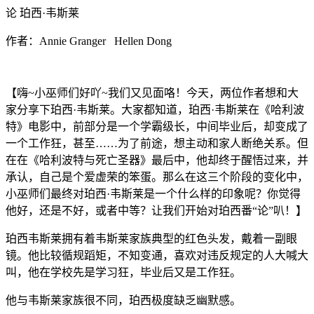
论 珀西·韦斯莱
作者：Annie Granger Hellen Dong
【嗨~小巫师们好吖~我们又见面咯！今天，两位作者想和大
家分享下珀西·韦斯莱。大家都知道，珀西·韦斯莱在《哈利波
特》电影中，前部分是一个学霸级长，中间毕业后，却变成了
一个工作狂，甚至……为了前途，想主动和家人断绝关系。但
在在《哈利波特与死亡圣器》最后中，他却终于醒悟过来，并
承认，自己是个爱虚荣的笨蛋。那么在这三个阶段的变化中，
小巫师们最终对珀西·韦斯莱是一个什么样的印象呢？你觉得
他好，还是不好，或者中等？让我们开始对珀西番“论”叭！】
珀西韦斯莱拥有着韦斯莱家族典型的红色头发，戴着一副眼
镜。他比较循规蹈矩，不知变通，喜欢对违反规定的人大喊大
叫，他在学校先是学习狂，毕业后又是工作狂。
他与韦斯莱家族很不同，珀西极度缺乏幽默感。