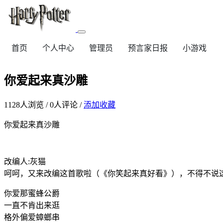
首页
个人中心
管理员
预言家日报
小游戏
你爱起来真沙雕
1128
人浏览 /
0
人评论 /
添加收藏
你爱起来真沙雕
改编人:灰猫
呵呵，又来改编这首歌啦（《你笑起来真好看》），不得不说
你爱那蜜蜂公爵
一直不肯出来逛
格外偏爱蟑螂串