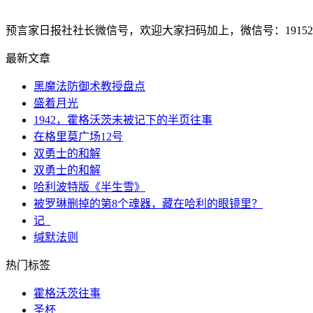
预言家日报社社长微信号，欢迎大家扫码加上，微信号：1915207
最新文章
黑魔法防御术教授盘点
盛着月光
1942，霍格沃茨未被记下的半页往事
在格里莫广场12号
双勇士的和解
双勇士的和解
哈利波特版《半生雪》
被罗琳删掉的第8个魂器，藏在哈利的眼镜里？
记_
缄默法则
热门标签
霍格沃茨往事
圣杯