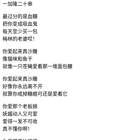
一加隆二十串
最过分的是血糖
把你变成吸血鬼
每天至少买一包
梅林的老婆哎！
你爱起来真沙雕
像猫咪和鱼干
就像一只苍蝇爱着那一堆面包糠
你爱起来真沙雕
好像你永远离不开
就算你戒掉糖瘾可还是爱着它
你爱那个老板娘
妩媚动人又可爱
爱得一发不可收
真不懂你啊！