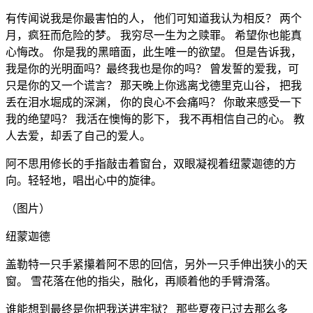
有传闻说我是你最害怕的人， 他们可知道我认为相反？ 两个
月，疯狂而危险的梦。 我穷尽一生为之赎罪。 希望你也能真
心悔改。 你是我的黑暗面，此生唯一的欲望。 但是告诉我，
我是你的光明面吗？最终我也是你的吗？ 曾发誓的爱我，可
只是你的又一个谎言？ 那天晚上你逃离戈德里克山谷， 把我
丢在泪水堀成的深渊， 你的良心不会痛吗？ 你敢来感受一下
我的绝望吗？ 我活在懊悔的影下， 我不再相信自己的心。 教
人去爱，却丢了自己的爱人。
阿不思用修长的手指敲击着窗台，双眼凝视着纽蒙迦德的方
向。轻轻地，唱出心中的旋律。
（图片）
纽蒙迦德
盖勒特一只手紧攥着阿不思的回信，另外一只手伸出狭小的天
窗。 雪花落在他的指尖，融化，再顺着他的手臂滑落。
谁能想到最终是你把我送进牢狱？ 那些夏夜已过去那么多