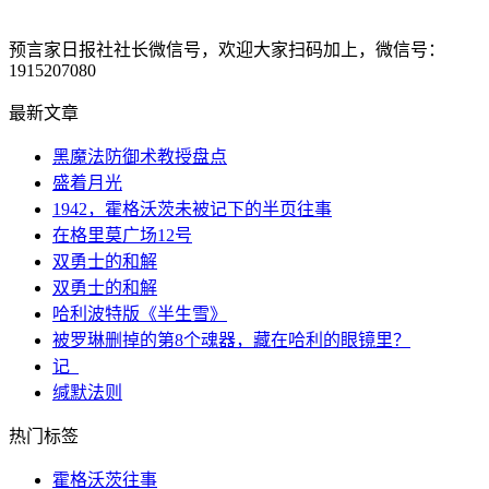
预言家日报社社长微信号，欢迎大家扫码加上，微信号：
1915207080
最新文章
黑魔法防御术教授盘点
盛着月光
1942，霍格沃茨未被记下的半页往事
在格里莫广场12号
双勇士的和解
双勇士的和解
哈利波特版《半生雪》
被罗琳删掉的第8个魂器，藏在哈利的眼镜里？
记_
缄默法则
热门标签
霍格沃茨往事