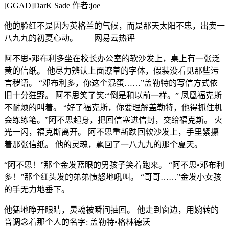
[GGAD]DarK Sade 作者:joe
他的脸红不是因为英格兰的气候，而是那天太阳不忠，出卖一
八九九的初夏心动。——网易云热评
阿不思•邓布利多坐在校长办公室的软沙发上，桌上有一张泛
黄的信纸。 他尽力辨认上面潦草的字体，假装没看见那些污
言秽语。 “邓布利多，你这个混蛋……”盖勒特的写信方式依
旧十分狂野。 阿不思笑了笑:“倒是和以前一样。” 凤凰福克斯
不耐烦的叫着。 “好了福克斯，你要理解盖勒特，他得抓住机
会练练笔。”阿不思起身，把回信塞进信封，交给福克斯。 火
光一闪，福克斯离开。 阿不思重新跌回软沙发上，手里紧攥
着那张信纸。 他的灵魂，飘回了一八九九的那个夏天。
“阿不思！”那个金发蓝眼的男孩子笑着跑来。 “阿不思•邓布利
多！”那个红头发的弟弟愤怒地吼叫。 “哥哥……”金发小女孩
的手无力地垂下。
他猛地睁开眼睛，灵魂被瞬间抽回。 他走到窗边，用婉转的
音调念着那个人的名字: 盖勒特•格林德沃