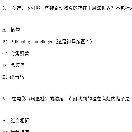
5. 多选：下列哪一些神奇动物真的存在于魔法世界？不包括
A：楠勾
B：Bilbbering Humdinger（这是神马东西？）
C：弯角鼾兽
D：恶婆鸟
E：绝音鸟
6. 在电影《凤凰社》的结尾，卢娜找到的挂在高处的鞋子是
A：红白相间