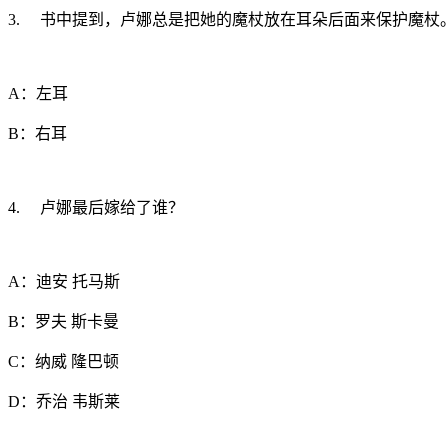
3. 书中提到，卢娜总是把她的魔杖放在耳朵后面来保护魔杖
A：左耳
B：右耳
4. 卢娜最后嫁给了谁？
A：迪安 托马斯
B：罗夫 斯卡曼
C：纳威 隆巴顿
D：乔治 韦斯莱