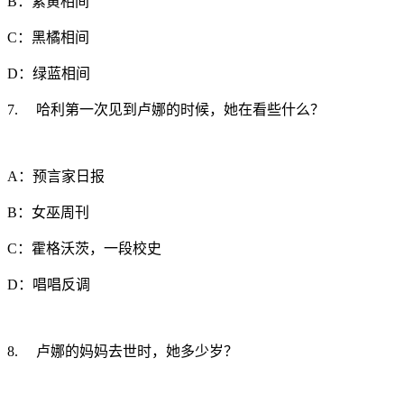
B：紫黄相间
C：黑橘相间
D：绿蓝相间
7. 哈利第一次见到卢娜的时候，她在看些什么？
A：预言家日报
B：女巫周刊
C：霍格沃茨，一段校史
D：唱唱反调
8. 卢娜的妈妈去世时，她多少岁？