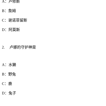
A：卢修斯
B：詹姆
C：谢诺菲留斯
D：阿莫斯
2. 卢娜的守护神是
A：水獭
B：野兔
C：鹿
D：兔子