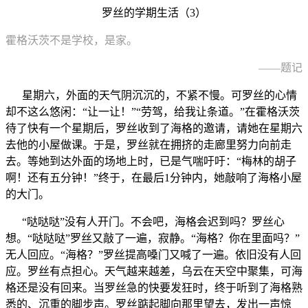
罗丝的学期生活（3）
霍格沃茨不是学校，是家。
——题记
星期六，外面的天气阴沉沉的，不紧不慢。可罗丝的心情
却不这么悠闲：“让一让！”“劳驾，给我让条道。”在霍格沃茨
待了快有一个星期后，罗丝收到了海格的邀请，请她在星期六
去他的小屋做课。于是，罗丝就在拥挤的走廊里努力向前走
去。等她到达外面的场地上时，已是气喘吁吁：“梅林的胡子
啊！还有五分钟！”终于，在最后1分钟内，她敲响了海格小屋
的大门。
“哒哒哒”没有人开门。不会吧，海格会迟到吗？罗丝心
想。“哒哒哒”罗丝又敲了一遍，寂静。“海格？你在里面吗？”
无人回应。“海格？”罗丝提高嗓门又喊了一遍。依旧没有人回
应。罗丝有点担心。天气越来越差，乌云在天空中聚集，可海
格还是没有回来。当罗丝急的快要发狂时，终于听到了海格熟
悉的、沉重的脚步声。罗丝踮起脚向那里望去，发出一声惊