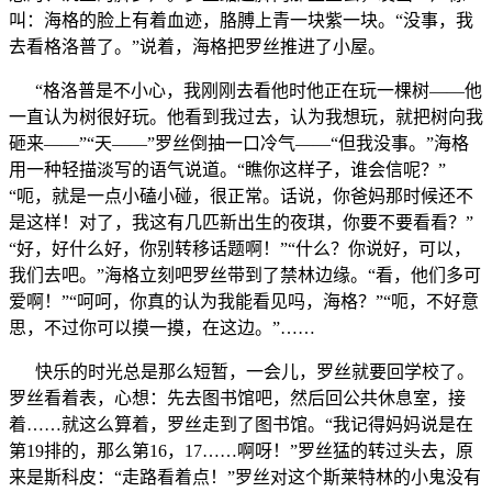
叫：海格的脸上有着血迹，胳膊上青一块紫一块。“没事，我
去看格洛普了。”说着，海格把罗丝推进了小屋。
“格洛普是不小心，我刚刚去看他时他正在玩一棵树——他
一直认为树很好玩。他看到我过去，认为我想玩，就把树向我
砸来——”“天——”罗丝倒抽一口冷气——“但我没事。”海格
用一种轻描淡写的语气说道。“瞧你这样子，谁会信呢？”
“呃，就是一点小磕小碰，很正常。话说，你爸妈那时候还不
是这样！对了，我这有几匹新出生的夜琪，你要不要看看？”
“好，好什么好，你别转移话题啊！”“什么？你说好，可以，
我们去吧。”海格立刻吧罗丝带到了禁林边缘。“看，他们多可
爱啊！”“呵呵，你真的认为我能看见吗，海格？”“呃，不好意
思，不过你可以摸一摸，在这边。”……
快乐的时光总是那么短暂，一会儿，罗丝就要回学校了。
罗丝看着表，心想：先去图书馆吧，然后回公共休息室，接
着……就这么算着，罗丝走到了图书馆。“我记得妈妈说是在
第19排的，那么第16，17……啊呀！”罗丝猛的转过头去，原
来是斯科皮：“走路看着点！”罗丝对这个斯莱特林的小鬼没有