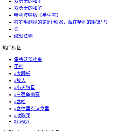
双勇士的和解
双勇士的和解
哈利波特版《半生雪》
被罗琳删掉的第8个魂器，藏在哈利的眼镜里？
记_
缄默法则
热门标签
霍格沃茨往事
圣杯
#大脚板
#故人
#小天狼星
#三强争霸赛
#塞哈
#塞德里克迪戈里
#改歌词
#always