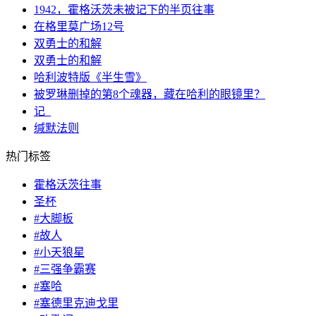
1942，霍格沃茨未被记下的半页往事
在格里莫广场12号
双勇士的和解
双勇士的和解
哈利波特版《半生雪》
被罗琳删掉的第8个魂器，藏在哈利的眼镜里？
记_
缄默法则
热门标签
霍格沃茨往事
圣杯
#大脚板
#故人
#小天狼星
#三强争霸赛
#塞哈
#塞德里克迪戈里