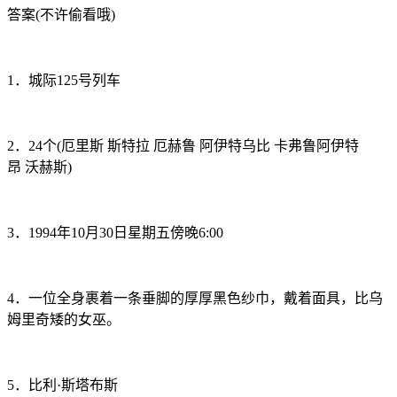
答案(不许偷看哦)
1．城际125号列车
2．24个(厄里斯 斯特拉 厄赫鲁 阿伊特乌比 卡弗鲁阿伊特
昂 沃赫斯)
3．1994年10月30日星期五傍晚6:00
4．一位全身裹着一条垂脚的厚厚黑色纱巾，戴着面具，比乌
姆里奇矮的女巫。
5．比利·斯塔布斯