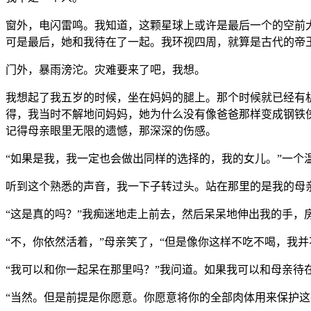
窗外，电闪雷鸣。我知道，这颗星球上或许是最后一个的空前
可是最后，她和我待在了一起。我环视四周，就算是古代的帝
门外，暴雨滂沱。灾难要来了吧，我想。
我想起了我五岁的时候，坐在妈妈的腿上。那个时候就已经有
得，我当时不解地问妈妈，她为什么没有像爸爸那样变成钢铁
记得母亲眼里无限的遗憾，那深深的伤感。
“如果是我，我一定也会做出同样的选择的，我的女儿。”一个
听到这个熟悉的声音，我一下子转过头。站在那里的是我的母
“这是真的吗？”我痴迷地走上前去，然后呆呆地伸出我的手，
“不，你依然活着，”母亲笑了，“但是像你这样不吃不喝，我
“我可以和你一起呆在那里吗？”我问道。如果我可以和母亲待
“当然。但是前提是你愿意。你愿意将你的全部肉体用来保护这