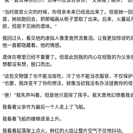
“我一直觉得你还小，觉得不应该告诉你，”父亲摇了摇头，“
“当时故宫火灾的时候，你母亲本来已经逃出来了。但是她一
是，她就跑回去，把那幅画从柜子里取了出来。后来，火蔓延
损，但是不见她的遗体。”
我回过头，看见他的虚拟人像里竟然流着泪。让我更加惊讶的
他一直都隐藏着，他的情感。
遗体在哪里已经不重要了。但是此刻我的内心在短暂的为父亲
想都没有想，脱口而出。
“这些文物饿了也不能当饭吃，冷了也不能当衣服穿，不仅保
“也罢，我改变不了你的想法，就像当初我没有办法拯救你的
“爸！”我失声叫着，但是他只是挥了挥手。我天真地幻想着
我看着父亲作为最后一个人走上了飞船。
我看着飞船的楼梯逐渐上升。
我看着起落架上点火，鲜红的火焰让整片空气不住地抖动。