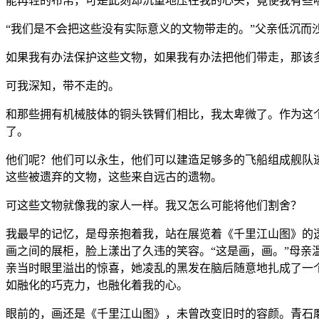
能再轻的布帛，可是此刻却沉重地压在我的心头，竟使我有些
“我们是不会把这些没有实际意义的文物带走的。”父亲低沉而
如果我有办法保护这些文物，如果我有办法把他们带走，那该
可我深知，带不走的。
和那些拥有机械肢体的铜头铁臂们相比，我太卑微了。作为这
了。
他们呢？他们可以永生，他们可以建造足够多的飞船组成舰队
这些被遗弃的文物，这些来自远古的遗物。
可这些文物就像我的家人一样。我又怎么可能将他们割舍？
我最早的记忆，是母亲抱着我，站在展览着《千里江山图》的
画之间的展柜，脸上漾出了久违的笑容。“这是画，画。”母亲
亲当时眼里溢出的惊喜，她凌乱的黑发在脑后随意地扎成了一
如融化的巧克力，也融化着我的心。
眼前的，画还是《千里江山图》，未曾改变旧时的容颜。青石