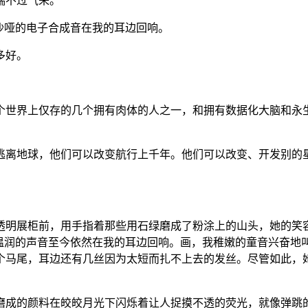
喘不过气来。
沙哑的电子合成音在我的耳边回响。
多好。
个世界上仅存的几个拥有肉体的人之一，和拥有数据化大脑和永
逃离地球，他们可以改变航行上千年。他们可以改变、开发别的
透明展柜前，用手指着那些用石绿磨成了粉涂上的山头，她的笑
温润的声音至今依然在我的耳边回响。画，我稚嫩的童音兴奋地叫
个马尾，耳边还有几丝因为太短而扎不上去的发丝。尽管如此，
磨成的颜料在皎皎月光下闪烁着让人捉摸不透的荧光，就像弹跳