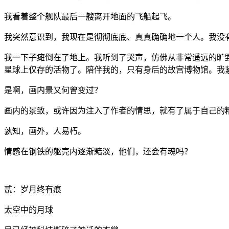
我看着整个舰队最后一艘离开地面的飞船起飞。
我突然意识到，我现在是彻彻底底、真真确确地一个人。我没
我一下子瘫倒在了地上。我听到了哭声，仿佛从非常遥远的旷
星球上仅存的活物了。陪伴我的，只有身后的故宫博物馆。我
是啊，画内景又何曾变过？
画内的景致，或许因为注入了作者的情思，就有了属于自己的
孰知，画外，人易朽。
情感在钢铁的躯壳内逐渐黯淡，他们，还会有魂吗？
贰：岁月终有痕
太空中的月球