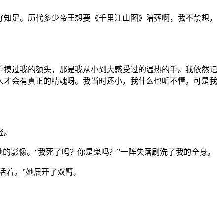
好知足。历代多少帝王想要《千里江山图》陪葬啊，我不禁想，
手摸过我的额头，那是我从小到大感受过的温热的手。我依然记
人才会有真正的精魂呀。我当时还小，我什么也听不懂。可是我
轻。
的影像。“我死了吗？你是鬼吗？”一阵失落刷洗了我的全身。
活着。”她展开了双臂。