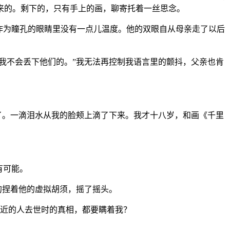
来的。剩下的，只有手上的画，聊寄托着一丝思念。
作为瞳孔的眼睛里没有一点儿温度。他的双眼自从母亲走了以后
我不会丢下他们的。”我无法再控制我语言里的颤抖，父亲也肯
了。一滴泪水从我的脸颊上滴了下来。我才十八岁，和画《千里
有可能。
的捏着他的虚拟胡须，摇了摇头。
亲近的人去世时的真相，都要瞒着我？