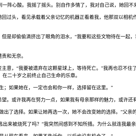
到一阵心酸。我摇了摇头。别自作多情了，我对自己说，她回不
猛地回过头，看见承载着父亲记忆的机器正看着我，他那双以相机
，但是却偷偷滴挤出了眼角的泪水，“我要和这些文物待在一起，
谴责和无奈。
变主意，“我要被遗弃在这颗星球上，等待死亡。”我再也忍不住
，在二十岁之前终止自己生命的乐章。
永生；如果她在，一定也会和你一样，选择留在这里。”
希望。或许我再在努力一点，如果我有母亲那样的魅力，或许还
就做出了选择。如果让她再选一次，她不会改变她的选择。”父亲
有逃出来被烧死了吗？”我突然间感到不知所措。为什么就连我最