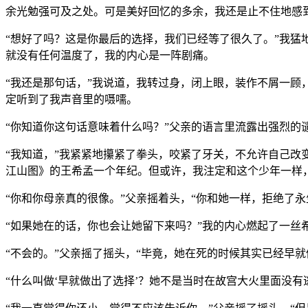
余光勉强可及之处。可是美好回忆的多余，我还是止不住地感
“想好了吗？这是你最后的选择，我们已经等了很久了。”我
就没有任何温度了，我的内心是一阵剧痛。
“我还是那句话，”我说道，我转过身，闭上眼，装作不屑一顾
定听到了我声音里的嗫嚅。
“你知道你这句话意味着什么吗？”父亲的语言里流露出强烈的
“我知道，”我紧紧地攥紧了拳头，咬紧了牙关，不允许自己改
江山图》的王希孟一个年纪。但或许，我注定和这个少年一样
“你和你母亲真的很像。”父亲摇着头，“你和她一样，拒绝了
“如果她在的话，你也会让她留下来吗？”我的内心燃起了一丝
“不会的。”父亲摇了摇头，“毕竟，她在死的时候其实已经早
“什么叫做‘早就做出了选择’？她不是当时在故宫大火里面没