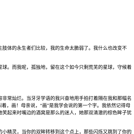
生肢体的永生者们比较，我的生命太脆弱了。我什么也改变不
星球。而我呢，孤独地，留在这个如今只剩荒芜的星球，守候着
容非常灿烂。当牙牙学语的我兴奋地用手拍打着隔在我和那幅名
着，画！母亲说，“画”是我学会说的第一个字。我依然记得母
她笑起来时嘴边的酒窝是那么的迷人，她那双清澈的棕色眸子犹
的小精灵，当你的双眸转移到这个点上，那些闪烁又跳到了你的