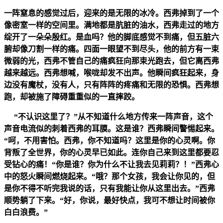
一阵窒息的感觉过后，迎来的是无限的冰冷。西弗掉到了一个
像密室一样的空间里。满地都是肮脏的油水，西弗走过的地方
绽开了一朵朵殷红。是血吗？他的脚底感觉不到痛，但五脏六
腑却像刀割一样的痛。四面一眼望不到尽头，他的前方有一束
微弱的光，西弗不管自己的痛疯狂向那束光跑去，但它离西弗
越来越远。西弗想喊，喉咙却发不出声。他瞬间疯狂起来，身
边没有魔杖，没有人，只有阵阵的疼痛和无限的恐惧。西弗想
跑，却被施了障碍重重似的一直摔跤。
“不认识这里了？”从不知道什么地方传来一阵声音，这个
声音电流似的刺着西弗的耳膜。这是谁？西弗瞬间警惕起来。
“呵，不用害怕。西弗，你不知道吗？这里是你的心灵啊。你
背叛了全世界，你的心灵早已如此。连你自己来到这里都要忍
受钻心的痛！“你是谁？你为什么不让我去见莉莉？！”西弗心
中的怒火瞬间燃烧起来。“哦？那个女孩，我会让你见的，但
是你不得不听完我说的话，只有我能让你从这里出去。”西弗
顺势躺了下来。“好，你说，最好快点，我可不想让时间被你
白白浪费。”