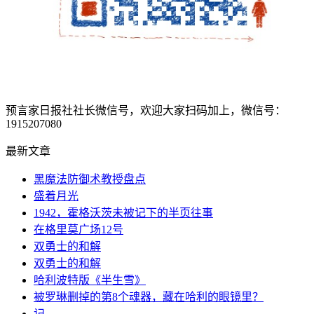
预言家日报社社长微信号，欢迎大家扫码加上，微信号：
1915207080
最新文章
黑魔法防御术教授盘点
盛着月光
1942，霍格沃茨未被记下的半页往事
在格里莫广场12号
双勇士的和解
双勇士的和解
哈利波特版《半生雪》
被罗琳删掉的第8个魂器，藏在哈利的眼镜里？
记_