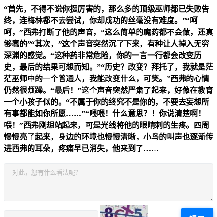
“首先，不得不说你挺厉害的，那么多的顶级巫师都已失败告
终，连梅林都不去尝试，你却成功的丝毫没有难度。”“呵
呵，”西弗打断了他的声音，“这么简单的魔药都不会做，还真
够蠢的”“其次，”这个声音突然沉了下来，有种让人掉入无穷
深渊的感觉。“这种药非常危险，你的一言一行都会改变历
史，最后的结果可想而知。”“历史？改变？拜托了，我就是茫
茫巫师中的一个普通人，我能改变什么，可笑。”西弗的心情
仍然很烦躁。“最后！”这个声音突然严肃了起来，好像在教育
一个小孩子似的。“不属于你的终究不是你的，不要去妄想所
有事都能如你所愿……”“喂喂！什么意思？！你说清楚啊！
喂！”西弗刚想站起来，可是光线将他的眼睛刺的生疼。四周
慢慢亮了起来，身边的环境也慢慢清晰，小鸟的叫声也逐渐传
进西弗的耳朵，疼痛早已消失，他来到了……