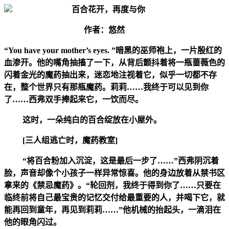
百合花开，再度与你
作者：悠然
“You have your mother’s eyes. ”暗黑的巫师袍上，一片殷红的
血渗开。他的嘴角抽搐了一下，从背后颤抖着将一瓶蔷薇色的
闪着金光的魔药抽出来，迷恋地注视着它，似乎一切都不存
在，整个世界只有那瓶魔药。莉莉……我终于可以见到你
了……西弗双手捧起来它，一饮而尽。
这时，一朵纯白的百合绽放在小屋外。
[三人组逃亡时，魔药教室]
“将百合粉加入沉淀，这是最后一步了……”西弗阴沉着
脸，声音却像个小孩子一样异常惊喜。他的身边放着从禁书区
拿来的《禁忌魔药》。“轮回剂，我终于得到你了……只要在
临终前将自己最宝贵的记忆交付给最重要的人，并喝下它，就
能再回到童年，再见到莉莉……”他机械的抬起头，一滴泪在
他的眼角闪过。