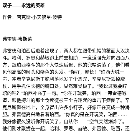
双子——永远的英雄
作者：唐克斯·小天狼星·波特
弗雷德·韦斯莱
弗雷德和珀西后退着出现了，两人都在跟带兜帽的蒙面大汉决
斗。哈利、罗恩和赫敏跑上前去相助，一道道强光射向四面八
方，跟珀西格斗的那个人快速后退，他的兜帽滑落了，他们看
见他高高的额头和杂色的头发。“你好，部长！”珀西大喊一
声，冲着辛克尼斯干脆利落地发了个恶咒，辛克尼斯丢掉魔
杖，用手抓住长袍的胸口处，显然难受极了。“我说过我要辞
职的吧？”珀西补充了一句。“你在开玩笑，珀西！”弗雷德喊
道，跟他搏斗的那个食死徒被三个昏迷咒的重击下瘫倒了。辛
克尼斯倒在地上，全身冒出许多小钉子，好像正在变成一种海
胆。弗雷德高兴地看着珀西。“你真的是在开玩笑，珀西……
我好像很久没听你开玩笑了，自从你——”空气突然爆炸了。
他们刚才聚拢在一起，哈利、罗恩、赫敏、弗雷德、珀西，还