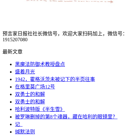
预言家日报社社长微信号，欢迎大家扫码加上，微信号：
1915207080
最新文章
黑魔法防御术教授盘点
盛着月光
1942，霍格沃茨未被记下的半页往事
在格里莫广场12号
双勇士的和解
双勇士的和解
哈利波特版《半生雪》
被罗琳删掉的第8个魂器，藏在哈利的眼镜里？
记_
缄默法则