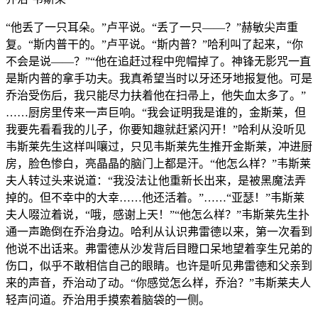
“他丢了一只耳朵。”卢平说。“丢了一只——？”赫敏尖声重
复。“斯内普干的。”卢平说。“斯内普？”哈利叫了起来，“你
不会是说——？”“他在追赶过程中兜帽掉了。神锋无影咒一直
是斯内普的拿手功夫。我真希望当时以牙还牙地报复他。可是
乔治受伤后，我只能尽力扶着他在扫帚上，他失血太多了。”
……厨房里传来一声巨响。“我会证明我是谁的，金斯莱，但
我要先看看我的儿子，你要知趣就赶紧闪开！”哈利从没听见
韦斯莱先生这样叫嚷过，只见韦斯莱先生推开金斯莱，冲进厨
房，脸色惨白，亮晶晶的脑门上都是汗。“他怎么样？”韦斯莱
夫人转过头来说道：“我没法让他重新长出来，是被黑魔法弄
掉的。但不幸中的大幸……他还活着。”……“亚瑟！”韦斯莱
夫人啜泣着说，“哦，感谢上天！”“他怎么样？”韦斯莱先生扑
通一声跪倒在乔治身边。哈利从认识弗雷德以来，第一次看到
他说不出话来。弗雷德从沙发背后目瞪口呆地望着孪生兄弟的
伤口，似乎不敢相信自己的眼睛。也许是听见弗雷德和父亲到
来的声音，乔治动了动。“你感觉怎么样，乔治？”韦斯莱夫人
轻声问道。乔治用手摸索着脑袋的一侧。