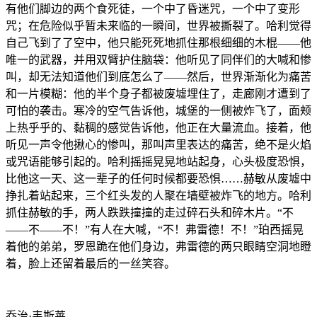
有他们脚边的两个食死徒，一个中了昏迷咒，一个中了变形
咒；在危险似乎暂未来临的一瞬间，世界被撕裂了。哈利觉得
自己飞到了了空中，他只能死死地抓住那根细细的木棍——他
唯一的武器，并用双臂护住脑袋：他听见了同伴们的大喊和惨
叫，却无法知道他们到底怎么了——然后，世界渐渐化为痛苦
和一片模糊：他的半个身子都被废墟埋住了，走廊刚才遭到了
可怕的袭击。寒冷的空气告诉他，城堡的一侧被炸飞了，面颊
上热乎乎的、黏稠的感觉告诉他，他正在大量流血。接着，他
听见一声令他揪心的惨叫，那叫声里表达的痛苦，绝不是火焰
或咒语能够引起的。哈利摇摇晃晃地站起身，心头极度恐惧，
比他这一天、这一辈子的任何时候都要恐惧……赫敏从废墟中
挣扎着站起来，三个红头发的人聚在墙壁被炸飞的地方。哈利
抓住赫敏的手，两人跌跌撞撞的走过碎石头和碎木片。“不
——不——不！”有人在大喊，“不！弗雷德！不！”珀西摇晃
着他的弟弟，罗恩跪在他们身边，弗雷德的两只眼睛空洞地瞪
着，脸上还留着最后的一丝笑容。
乔治·韦斯莱