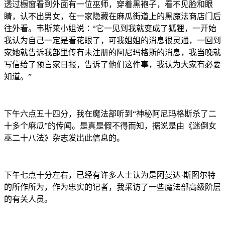
透过橱窗看到外面有一位巫师，穿着黑袍子，看不见脸和眼
睛，认不出男女，在一家隐藏在麻瓜街道上的黑魔法商店门后
往外看。韦斯莱小姐说∶“它一见到我就变成了狐狸，一开始
我认为自己一定是看花眼了，可我姐姐的消息很灵通，一回到
家她就告诉我部里传有未注册的阿尼玛格斯的消息，我当晚就
写信给了预言家日报，告诉了他们这件事，我认为大家有必要
知道。”
下午六点五十四分，我在魔法部听到“神秘阿尼玛格斯杀了二
十多个麻瓜”的传闻。是真是假不得而知，据说是由《迷倒女
巫二十八法》杂志发出此信息的。
下午七点十分左右，已经有许多人士认为是阿曼达·斯图尔特
的所作所为，作为忠实的记者，我采访了一些魔法部高级阶层
的有关人员。