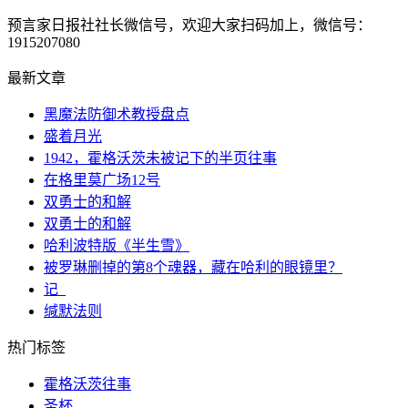
预言家日报社社长微信号，欢迎大家扫码加上，微信号：
1915207080
最新文章
黑魔法防御术教授盘点
盛着月光
1942，霍格沃茨未被记下的半页往事
在格里莫广场12号
双勇士的和解
双勇士的和解
哈利波特版《半生雪》
被罗琳删掉的第8个魂器，藏在哈利的眼镜里？
记_
缄默法则
热门标签
霍格沃茨往事
圣杯