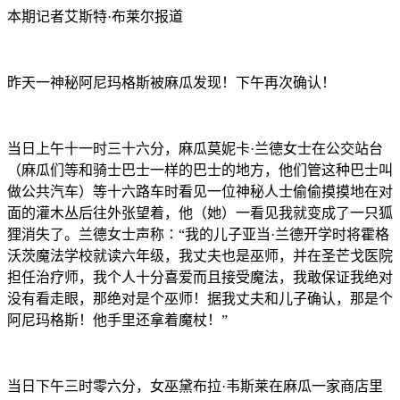
本期记者艾斯特·布莱尔报道
昨天一神秘阿尼玛格斯被麻瓜发现！下午再次确认！
当日上午十一时三十六分，麻瓜莫妮卡·兰德女士在公交站台
（麻瓜们等和骑士巴士一样的巴士的地方，他们管这种巴士叫
做公共汽车）等十六路车时看见一位神秘人士偷偷摸摸地在对
面的灌木丛后往外张望着，他（她）一看见我就变成了一只狐
狸消失了。兰德女士声称∶“我的儿子亚当·兰德开学时将霍格
沃茨魔法学校就读六年级，我丈夫也是巫师，并在圣芒戈医院
担任治疗师，我个人十分喜爱而且接受魔法，我敢保证我绝对
没有看走眼，那绝对是个巫师！据我丈夫和儿子确认，那是个
阿尼玛格斯！他手里还拿着魔杖！”
当日下午三时零六分，女巫黛布拉·韦斯莱在麻瓜一家商店里