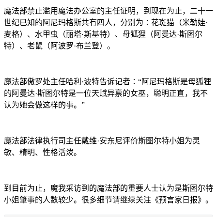
魔法部禁止滥用魔法办公室的主任证明，到现在为止，二十一
世纪已知的阿尼玛格斯共有四人，分别为∶花斑猫（米勒娃·
麦格）、水甲虫（丽塔·斯基特）、母狐狸（阿曼达·斯图尔
特）、老鼠（阿波罗·布兰登）。
魔法部傲罗处主任哈利·波特告诉记者∶“阿尼玛格斯是母狐狸
的阿曼达·斯图尔特是一位天赋异禀的女巫，聪明正直，我不
认为她会做这样的事。”
魔法部法律执行司主任戴维·安东尼评价斯图尔特小姐为灵
敏、精明、性格活泼。
到目前为止，魔我采访到的魔法部的重要人士认为是斯图尔特
小姐肇事的人数较少。很多细节请继续关注《预言家日报》。