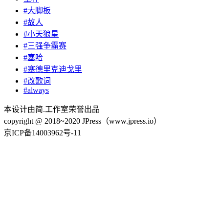
#大脚板
#故人
#小天狼星
#三强争霸赛
#塞哈
#塞德里克迪戈里
#改歌词
#always
本设计由简.工作室荣誉出品
copyright @ 2018~2020 JPress（www.jpress.io）
京ICP备14003962号-11