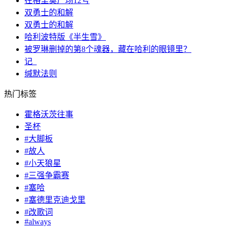
在格里莫广场12号
双勇士的和解
双勇士的和解
哈利波特版《半生雪》
被罗琳删掉的第8个魂器，藏在哈利的眼镜里？
记_
缄默法则
热门标签
霍格沃茨往事
圣杯
#大脚板
#故人
#小天狼星
#三强争霸赛
#塞哈
#塞德里克迪戈里
#改歌词
#always