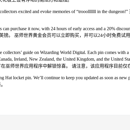
n is sure to get collectors excited and evoke memories of “
can purchase it now, with 24 hours of early access and a 20% discount
的价格为14.99美元或11.95英镑。 巫师世界黄金会员可以立即购买，并可以
e collectors’ guide on Wizarding World Digital. Each pin comes with a
in Australia, Canada, Ireland, New Zealand, the United Kin
可在巫师世界应用程序中解锁惊喜。 请注意，该应用程序目前
on Sorting Hat locket pin. We’ll continue to keep you updated as 
新。