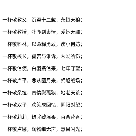
一杯敬教父，沉冤十二载，永恒天狼；
一杯敬教授，牝鹿到衷情，爱她无疆；
一杯敬科林，以命释勇敢，瘦小何妨；
一杯敬校长，孤苦与谁诉，为爱所伤；
一杯敬信使，白羽携信来，七年守望；
一杯敬卢平，悲从圆月来，捐躯战场；
一杯敬朵拉，真情慰孤狼，地老天荒；
一杯敬双子，欢笑成回忆，阴阳对望；
一杯敬莉莉，绿眸藏温柔，百合花香；
一杯敬卢娜，润物细无声，慧目闪光；