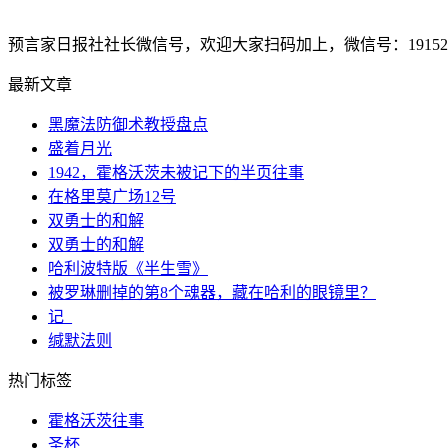
预言家日报社社长微信号，欢迎大家扫码加上，微信号：1915207
最新文章
黑魔法防御术教授盘点
盛着月光
1942，霍格沃茨未被记下的半页往事
在格里莫广场12号
双勇士的和解
双勇士的和解
哈利波特版《半生雪》
被罗琳删掉的第8个魂器，藏在哈利的眼镜里？
记_
缄默法则
热门标签
霍格沃茨往事
圣杯