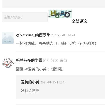
全部评论
🍧Narcissa_纳西莎🍭
2022-05-04 14:24
一杯敬纳威，勇杀纳吉尼，殊死反抗（还押韵诶）
格兰芬多的学霸
2021-01-22 19:04
回复 @爱美的小美 ：谢谢啦
爱美的小美
2021-01-15 11:24
好有诗意啊