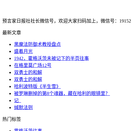
预言家日报社社长微信号，欢迎大家扫码加上，微信号：1915207
最新文章
黑魔法防御术教授盘点
盛着月光
1942，霍格沃茨未被记下的半页往事
在格里莫广场12号
双勇士的和解
双勇士的和解
哈利波特版《半生雪》
被罗琳删掉的第8个魂器，藏在哈利的眼镜里？
记_
缄默法则
热门标签
霍格沃茨往事