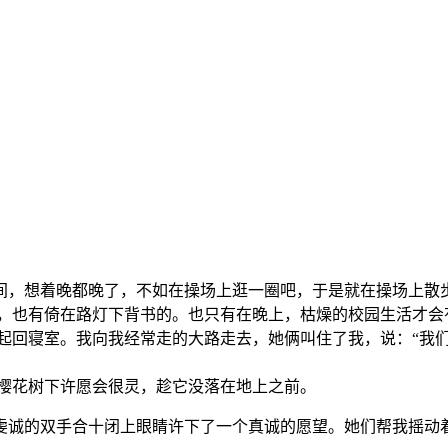
间，想着晚都晚了，不如在操场上逛一圈吧，于是就在操场上散
，也有倚在路灯下背书的。也只有在晚上，枯燥的校园生活才会
起回寝室。我向我经常走的大路走去，她俩叫住了我，说：“我们
樱花树下许愿会很灵，趁它没落在地上之前。
虔诚的双手合十闭上眼睛许下了一个真诚的愿望。她们帮我摇动