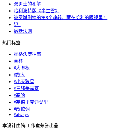
双勇士的和解
哈利波特版《半生雪》
被罗琳删掉的第8个魂器，藏在哈利的眼镜里？
记_
缄默法则
热门标签
霍格沃茨往事
圣杯
#大脚板
#故人
#小天狼星
#三强争霸赛
#塞哈
#塞德里克迪戈里
#改歌词
#always
本设计由简.工作室荣誉出品