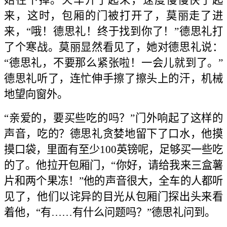
始往下掉。火车开了起来，速度慢慢快了起
来，这时，包厢的门被打开了，莫丽走了进
来，“哦！德思礼！终于找到你了！”德思礼打
了个寒战。莫丽显然看见了，她对德思礼说：
“德思礼，不要那么紧张啦！一会儿就到了。”
德思礼听了，连忙伸手擦了擦头上的汗，机械
地望向窗外。
“亲爱的，要买些吃的吗？”门外响起了这样的
声音，吃的？德思礼贪婪地留下了口水，他摸
摸口袋，里面有至少100英镑呢，足够买一些吃
的了。他拉开包厢门，“你好，请给我来三盒薯
片和两个果冻！”他的声音很大，全车的人都听
见了，他们以诧异的目光从包厢门探出头来看
着他，“有……有什么问题吗？”德思礼问到。