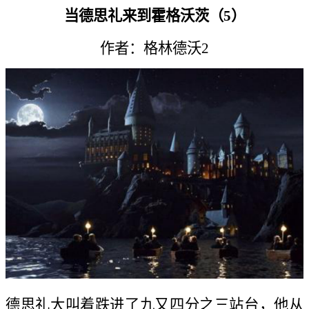
当德思礼来到霍格沃茨（5）
作者：格林德沃2
德思礼大叫着跌进了九又四分之三站台，他从