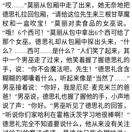
“哎……”莫丽从包厢中走了出来，她无奈地把
德思礼拉回包厢，“请给这位先生来三根甘草魔
杖和一盒吹宝！”莫丽对卖食品的女巫说。
“哦！6个西可！”莫丽从包中拿出6个西可给了
那个女巫。德思礼却从包厢中探出头来，“什
么？……西可……是什么？”人们笑了起来，其
中一个男巫走了过来，他笑着握了握德思礼的
手，说：“你不会魔法吧，先生！”德思礼含含
糊糊的嘟囔着什么，听起来像是“当然了……”
男巫接着说：“你好，我是厄尼·麦克米兰的爸
爸！”男巫说，德思礼也握了握他的手，小声地
说了声：“你好。”男巫听见了德思礼的回答，
“听说你们家哈利在霍格沃茨学习地很棒啊！”
德思礼完全不知道要说什么，他从来没有关注