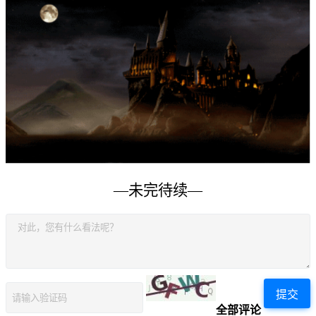
—未完待续—
提交
全部评论