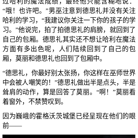
过哈利的魔法成绩，最终他只能含糊地说：
“哦！也许吧。”男巫注意到德思礼并没有关注
哈利的学习，“我建议你关注一下你的孩子的学
习。”他说完，拍了拍德思礼的肩膀，就回到了
自己的包厢。德思礼其实还不想让哈利在魔法
方面有多出色呢，人们陆续回到了自己的包
厢，莫丽和德思礼也回到了包厢中。
“德思礼，你最好别太张扬，你这样在巫师世界
中会被人嘲笑的！”德思礼做出半是点头，半是
耸肩的动作，算是回答了莫丽。“啊！”莫丽看
着窗外，不禁赞叹到。
因为巍峨的霍格沃茨城堡已经呈现在他们的眼
前——