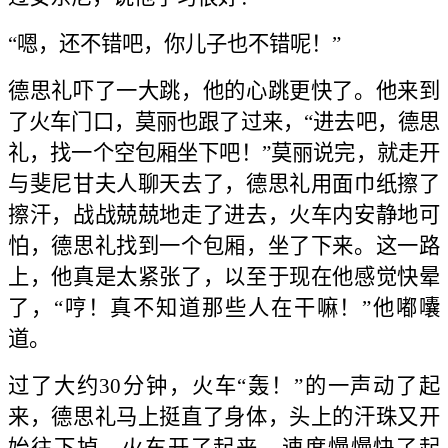
“嗯，还不错吧，你儿子也不错呢！”
德思礼吓了一大跳，他的心跳更快了。他来到
了火车门口，莫丽也跟了过来，“进去吧，德思
礼，找一个空包厢坐下吧！”莫丽说完，就走开
与斐尼甘夫人聊天去了，德思礼用面巾纸擦了
擦汗，战战兢兢地走了进去，火车内安静地可
怕，德思礼找到一个包厢，坐了下来。这一路
上，他真是太紧张了，以至于现在他感觉快晕
了，“哼！真不知道那些人在干嘛！”他嘟囔
道。
过了大约30分钟，火车“轰！”的一声动了起
来，德思礼马上挺直了身体，头上的汗珠又开