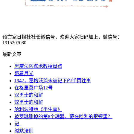
预言家日报社社长微信号，欢迎大家扫码加上，微信号：
1915207080
最新文章
黑魔法防御术教授盘点
盛着月光
1942，霍格沃茨未被记下的半页往事
在格里莫广场12号
双勇士的和解
双勇士的和解
哈利波特版《半生雪》
被罗琳删掉的第8个魂器，藏在哈利的眼镜里？
记_
缄默法则