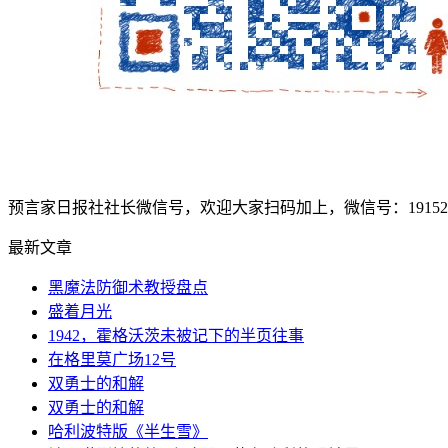
预言家日报社社长微信号，欢迎大家扫码加上，微信号：1915207
最新文章
黑魔法防御术教授盘点
盛着月光
1942，霍格沃茨未被记下的半页往事
在格里莫广场12号
双勇士的和解
双勇士的和解
哈利波特版《半生雪》