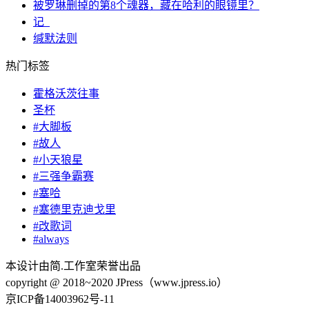
被罗琳删掉的第8个魂器，藏在哈利的眼镜里？
记_
缄默法则
热门标签
霍格沃茨往事
圣杯
#大脚板
#故人
#小天狼星
#三强争霸赛
#塞哈
#塞德里克迪戈里
#改歌词
#always
本设计由简.工作室荣誉出品
copyright @ 2018~2020 JPress（www.jpress.io）
京ICP备14003962号-11