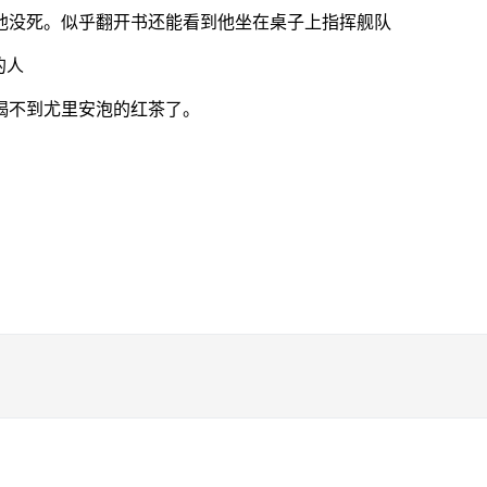
他没死。似乎翻开书还能看到他坐在桌子上指挥舰队
的人
喝不到尤里安泡的红茶了。