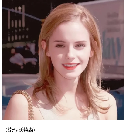
（艾玛·沃特森）