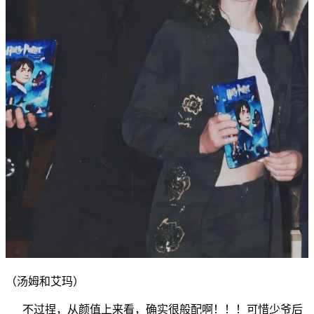
（汤姆和艾玛）
不过捏，从颜值上来看，确实很般配啊！！！
可惜少爷后