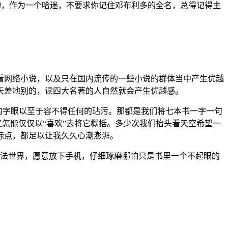
，作为一个哈迷，不要求你记住邓布利多的全名，总得记得主
看网络小说，以及只在国内流传的一些小说的群体当中产生优越
天差地别的，读四大名著的人自然就会产生优越感。
的字眼以至于容不得任何的玷污。那都是我们将七本书一字一句
又怎能仅仅以“喜欢”去将它概括。多少次我们抬头看天空希望一
标点，都足以让我久久心潮澎湃。
魔法世界，愿意放下手机，仔细琢磨哪怕只是书里一个不起眼的