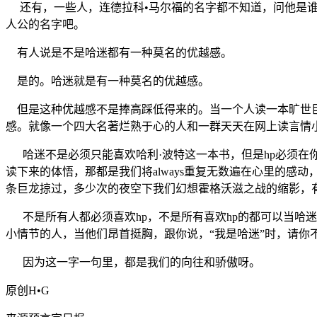
还有，一些人，连德拉科•马尔福的名字都不知道，问他是谁
人公的名字吧。
有人说是不是哈迷都有一种莫名的优越感。
是的。哈迷就是有一种莫名的优越感。
但是这种优越感不是捧高踩低得来的。当一个人读一本旷世巨
感。就像一个四大名著烂熟于心的人和一群天天在网上读言情
哈迷不是必须只能喜欢哈利·波特这一本书，但是hp必须在
读下来的体悟，那都是我们将always重复无数遍在心里的
条巨龙掠过，多少次的夜空下我们幻想霍格沃滋之战的缩影，
不是所有人都必须喜欢hp，不是所有喜欢hp的都可以当哈
小情节的人，当他们昂首挺胸，跟你说，“我是哈迷”时，请你
因为这一字一句里，都是我们的向往和骄傲呀。
原创H•G