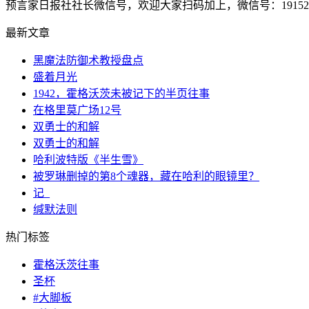
预言家日报社社长微信号，欢迎大家扫码加上，微信号：1915207
最新文章
黑魔法防御术教授盘点
盛着月光
1942，霍格沃茨未被记下的半页往事
在格里莫广场12号
双勇士的和解
双勇士的和解
哈利波特版《半生雪》
被罗琳删掉的第8个魂器，藏在哈利的眼镜里？
记_
缄默法则
热门标签
霍格沃茨往事
圣杯
#大脚板