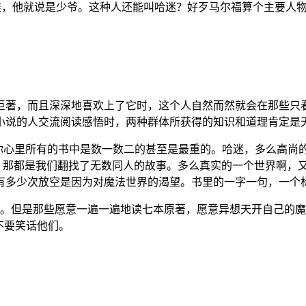
，他就说是少爷。这种人还能叫哈迷？好歹马尔福算个主要人物
著，而且深深地喜欢上了它时，这个人自然而然就会在那些只
小说的人交流阅读感悟时，两种群体所获得的知识和道理肯定是
你心里所有的书中是数一数二的甚至是最重的。哈迷，多么高尚
感动，那都是我们翻找了无数同人的故事。多么真实的一个世界啊，
有多少次放空是因为对魔法世界的渴望。书里的一字一句，一个
迷。但是那些愿意一遍一遍地读七本原著，愿意异想天开自己的
不要笑话他们。