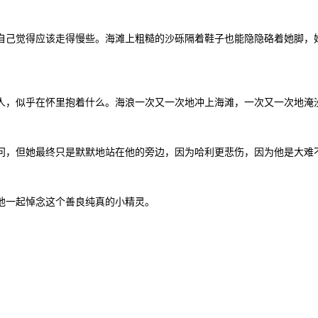
自己觉得应该走得慢些。海滩上粗糙的沙砾隔着鞋子也能隐隐硌着她脚，
人，似乎在怀里抱着什么。海浪一次又一次地冲上海滩，一次又一次地淹
问，但她最终只是默默地站在他的旁边，因为哈利更悲伤，因为他是大难
他一起悼念这个善良纯真的小精灵。