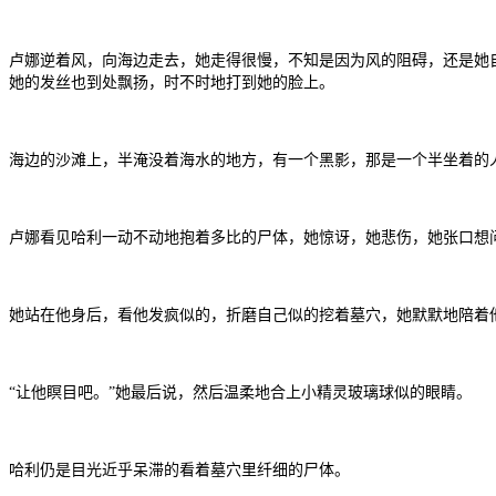
卢娜逆着风，向海边走去，她走得很慢，不知是因为风的阻碍，还是她
她的发丝也到处飘扬，时不时地打到她的脸上。
海边的沙滩上，半淹没着海水的地方，有一个黑影，那是一个半坐着的
卢娜看见哈利一动不动地抱着多比的尸体，她惊讶，她悲伤，她张口想
她站在他身后，看他发疯似的，折磨自己似的挖着墓穴，她默默地陪着
“让他瞑目吧。”她最后说，然后温柔地合上小精灵玻璃球似的眼睛。
哈利仍是目光近乎呆滞的看着墓穴里纤细的尸体。