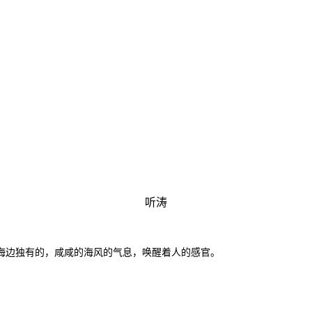
听涛
海边独有的，咸咸的海风的气息，唤醒着人的感官。