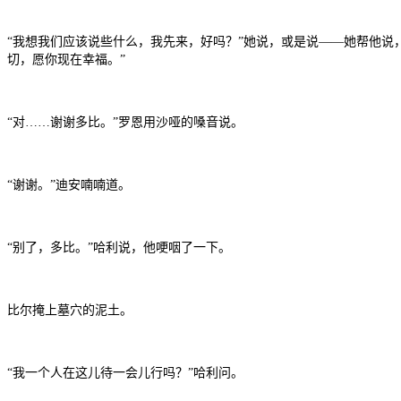
“我想我们应该说些什么，我先来，好吗？”她说，或是说——她帮他说
切，愿你现在幸福。”
“对……谢谢多比。”罗恩用沙哑的嗓音说。
“谢谢。”迪安喃喃道。
“别了，多比。”哈利说，他哽咽了一下。
比尔掩上墓穴的泥土。
“我一个人在这儿待一会儿行吗？”哈利问。