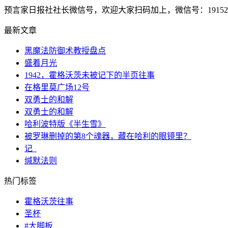
预言家日报社社长微信号，欢迎大家扫码加上，微信号：1915207
最新文章
黑魔法防御术教授盘点
盛着月光
1942，霍格沃茨未被记下的半页往事
在格里莫广场12号
双勇士的和解
双勇士的和解
哈利波特版《半生雪》
被罗琳删掉的第8个魂器，藏在哈利的眼镜里？
记_
缄默法则
热门标签
霍格沃茨往事
圣杯
#大脚板