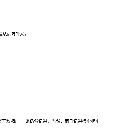
着从远方扑来。
绕开秋·张——她仍然记得，当然，而且记得很牢很牢。