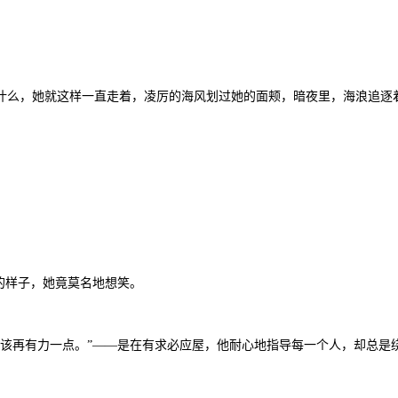
什么，她就这样一直走着，凌厉的海风划过她的面颊，暗夜里，海浪追逐
的样子，她竟莫名地想笑。
该再有力一点。”——是在有求必应屋，他耐心地指导每一个人，却总是