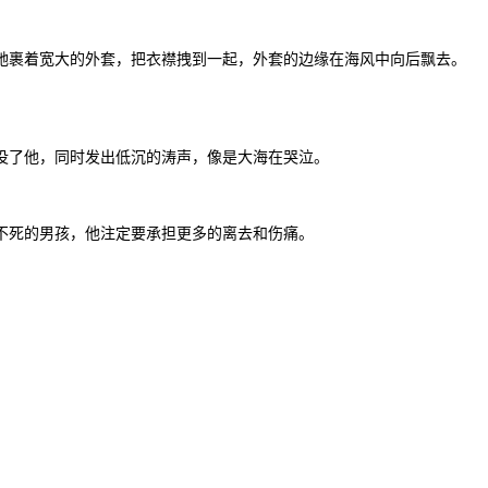
她裹着宽大的外套，把衣襟拽到一起，外套的边缘在海风中向后飘去。
没了他，同时发出低沉的涛声，像是大海在哭泣。
不死的男孩，他注定要承担更多的离去和伤痛。