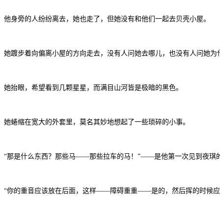
他身旁的人纷纷离去，她也走了，但她没有和他们一起去贝壳小屋。
她踱步着向偏离小屋的方向走去，没有人问她去哪儿，也没有人问她为
她抬眼，希望看到几颗星星，而满目山河皆是极暗的黑色。
她蜷缩在宽大的外套里，莫名其妙地想起了一些琐碎的小事。
“那是什么东西？那些马——那些拉车的马！”——是他第一次见到夜琪
“你的重音应该放在后面，这样——障碍重重——是的，然后挥的时候应