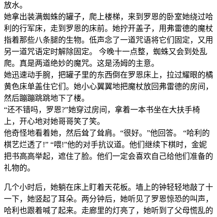
放水。
她拿出装满蜘蛛的罐子，爬上楼梯，来到罗恩的卧室她绕过哈
利的行军床，走到罗恩的床前。她拧开盖子，用弗雷德的魔杖
指着那些八条腿的生物。低声念了一道咒语将它们固定，又用
另一道咒语定时解除固定。 今晚十一点整，蜘蛛又会到处乱
爬。真是两道绝妙的魔咒。这是汤姆的主意。
她迅速动手腕，把罐子里的东⻄倒在罗恩床上，拉过耀眼的橘
⻩色床单盖住它们。她小心翼翼地把魔杖放回弗雷德的房间，
然后蹦蹦跳跳地下了楼。
“还不错吗，罗恩?”她穿过房间，拿着一本书坐在大扶手椅
上，开心地对她哥哥笑了笑。
他奇怪地看着她，然后耸了耸肩。“很好。”他回答。 “哈利的
棋艺烂透了!” “喂!”他的对手抗议道。他们继续下棋时，金妮
把书高高举起，遮住了脸。他们一定会喜欢自己给他们准备的
礼物的。
几个小时后，她躺在床上盯着天花板。墙上的钟轻轻地敲了十
一下，她竖起了耳朵。两分钟后，她听⻅了罗恩惊恐的叫声，
哈利也跟着喊了起来。走廊里的灯亮了，她听到了父母慌乱的