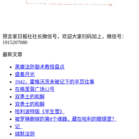
预言家日报社社长微信号，欢迎大家扫码加上，微信号：
1915207080
最新文章
黑魔法防御术教授盘点
盛着月光
1942，霍格沃茨未被记下的半页往事
在格里莫广场12号
双勇士的和解
双勇士的和解
哈利波特版《半生雪》
被罗琳删掉的第8个魂器，藏在哈利的眼镜里？
记_
缄默法则