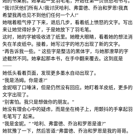
她的书桌前。她拿起一支羽毛笔，开始在第一⻚愤怒地书写。
“我讨厌他们所有人!我讨厌哈利、弗雷德、乔治和罗恩!我真
希望我再也⻅不到他们任何一个人!”
她喘着粗气停了下来，退后几步，看着纸上愤怒的文字。写出
来让她觉得好多了，于是她放下了羽毛笔。
这时，她的字被吸收进了纸里。她瞪大眼睛，看着她的想法消
失在羊皮纸中。接着，她写过字的地方出现了新的文字。
“再告诉我一些。” 这些字是整洁的黑体字，与她那潦草的字
迹截然不同。她拿起那本书，在手中翻来覆去。这到底是
⸺
她低头看着⻚面，发现更多墨水自动出现了。
“我是汤姆。你是谁?”
金妮咽了口唾沫，但是仍然没有回应。她盯着羊皮纸，更多的
文字出现了。
“别害怕。我只是想做你的朋友。”
她没有理会心中的疑虑，而是坐在椅子上，用颤抖的手拿起羽
毛笔写了 起来。
“我是金妮。” “哈利、弗雷德、乔治和罗恩是谁?”
她犹豫了一下，然后答道:“弗雷德、乔治和罗恩是我的哥哥。