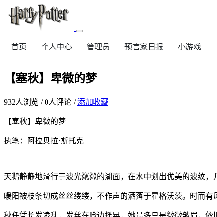
首页
个人中心
管理员
预言家日报
小游戏
【塞秋】卑微的梦
932
人浏览 /
0
人评论 /
添加收藏
【塞秋】卑微的梦
执笔：阿拉贝拉
·
斯托克
天鹅静静地滑行于波光粼粼的湖面，在水中划出优美的波纹，
暖阳被枝条切成丝丝缕缕，不作声的洒落于霍格沃茨。时而有
秋任凭长发凌乱，发丝在脸边摇晃，她最多只是微微皱眉，依