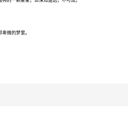
最亮的一颗星星，却深知遥远，不可及。
那卑微的梦里。