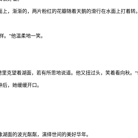
面上，渐渐的，两片粉红的花瓣随着天鹅的滑行在水面上打着转
样。
”
他温柔地一笑。
德里克望着湖面，若有所思地说道。他又扭过头，笑着看向秋。
“
钟后，她缓缓开口。
。
像湖面的波光粼粼，演绎世间的美好华年。