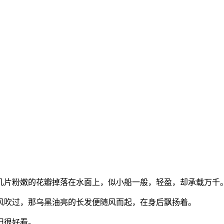
几片粉嫩的花瓣掉落在水面上，似小船一般，轻盈，却承载万千
风吹过，那乌黑油亮的长发便随风而起，在身后飘扬着。
旧很好看。