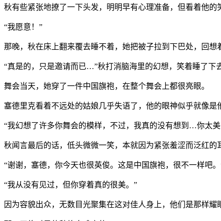
秋有些紧张地撩了一下头发，明明早有心理准备，但看着他的
“
我愿意！
”
那晚，秋在床上翻来覆去睡不着，她把被子拉到下巴处，回想
“
真是的，只是邀请而已
…”
秋打消脑海里的幻想，笑着睡了下
舞会当天，她穿了一件中国旗袍，在整个舞会上都很亮眼。
塞德里克看着不远处的姑娘几乎失语了，他的眼神似乎就像是
“
我幻想了许多你舞会的模样，不过，我真的没有想到
…
你太美
秋闻言最后的话，低头微微一笑，本就因为紧张羞涩而泛红的
“
谢谢，塞德，你今天也很英俊。这是中国旗袍，很不一样吧。
“
我从没有见过，但你穿着真的很美。
”
因为容貌出众，无数目光聚集在这对佳人身上，他们是那样耀