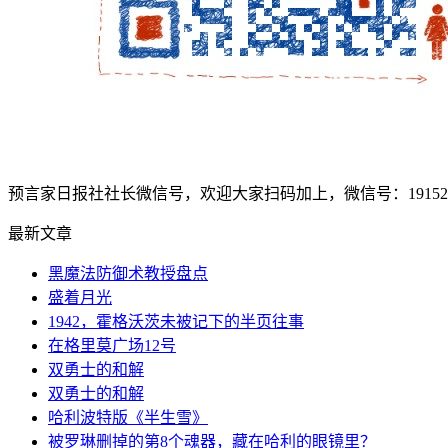
预言家日报社社长微信号，欢迎大家扫码加上，微信号：1915207
最新文章
黑魔法防御术教授盘点
盛着月光
1942，霍格沃茨未被记下的半页往事
在格里莫广场12号
双勇士的和解
双勇士的和解
哈利波特版《半生雪》
被罗琳删掉的第8个魂器，藏在哈利的眼镜里？