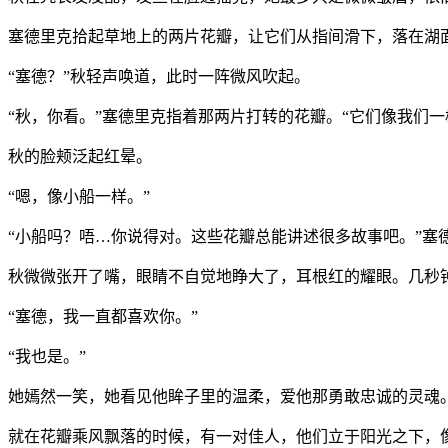
塞德里克拾起草地上的两片花瓣，让它们从指间滑下，落在湖
“
塞德？
”
秋轻声唤道，此时一阵微风吹起。
“
秋，你看。
”
塞德里克指着那两片打转的花瓣。
“
它们像我们一
秋的脸颊泛起红晕。
“
嗯，像小船一样。
”
“
小船吗？唔
…
你说得对。这些花瓣总能讲述很多故事吧。
”
塞
秋微微张开了嘴，眼睛不自觉地睁大了，耳根红的耀眼。几秒
“
塞德，我一直都喜欢你。
”
“
我也是。
”
她嫣然一笑，她看见他眸子里的温柔，爱他那勇敢忠诚的灵魂
就在花瓣乘风飘落的时候，有一对佳人，他们立于阳光之下，