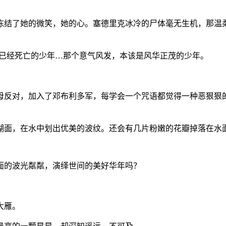
冻结了她的微笑，她的心。塞德里克冰冷的尸体毫无生机，那温
已经死亡的少年
…
那个意气风发，本该是风华正茂的少年。
母反对，加入了邓布利多军，每学会一个咒语都觉得一种恶狠狠
湖面，在水中划出优美的波纹。还会有几片粉嫩的花瓣掉落在水
面的波光粼粼，演绎世间的美好华年吗？
大雁。