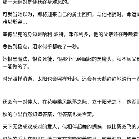
那一天绝对是使秋终身难忘的。
可就当她以为，即将迎来自己的勇士回归，与他相拥时，命运
难以形容
…
塞德里克的身边是哈利
·
波特，邓布利多，他的父亲还在呼唤着
悲伤到极点，泪水似乎都晚了一秒。
她恨黑魔法，恨食死徒，恨那个已经崛起的黑魔头。秋不顾父
一能做的了。
时光照样消逝，太阳也会照样升起。还会有天鹅静静地滑行于
还会有一对佳人，在花瓣乘风飘落之际，立于阳光之下，像湖
秋的心里自然知道答案，但答案也是否定。
天下无数成双成对的爱人，似相伴起舞的蝴蝶，似比翼双飞的