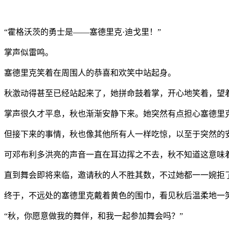
“
霍格沃茨的勇士是
――
塞德里克
·
迪戈里！
”
掌声似雷鸣。
塞德里克笑着在周围人的恭喜和欢笑中站起身。
秋激动得甚至已经站起来了，她拼命鼓着掌，开心地笑着，望
掌声很久才平息，秋也渐渐安静下来。她突然有点担心塞德里
但接下来的事情，秋也像其他所有人一样吃惊，以至于突然的
可邓布利多洪亮的声音一直在耳边挥之不去，秋不知道这意味
直到舞会即将来临，邀请秋的人不胜其数，不过她都一一婉拒
终于，不远处的塞德里克戴着黄色的围巾，看见秋后温柔地一
“
秋，你愿意做我的舞伴，和我一起参加舞会吗？
”