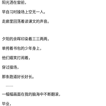
阳光洒在窗前，
早自习时操场上空无一人。
走廊里回荡着读课文的声音。
夕阳的余晖印染着三三两两，
单挎着书包的少年身上，
他们嬉笑打闹着，
穿过操场，
那条跑道好长好长。
……
一幅幅画面在我的脑海中不断翻滚，
毕业，