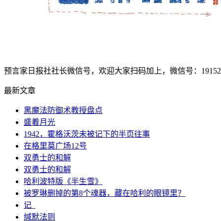
预言家日报社社长微信号，欢迎大家扫码加上，微信号：1915207
最新文章
黑魔法防御术教授盘点
盛着月光
1942，霍格沃茨未被记下的半页往事
在格里莫广场12号
双勇士的和解
双勇士的和解
哈利波特版《半生雪》
被罗琳删掉的第8个魂器，藏在哈利的眼镜里？
记_
缄默法则