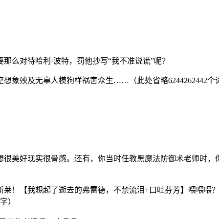
那么对待哈利·波特，罚他抄写“我不准说谎”呢？
象殃及无辜人模狗样祸害众生……（此处省略6244262442个
想很美好现实很骨感。
还有，你当时任教黑魔法防御术老师时，
斯莱！【我想起了逝去的弗雷德，不禁流泪+口吐芬芳】喂喂喂
个字）