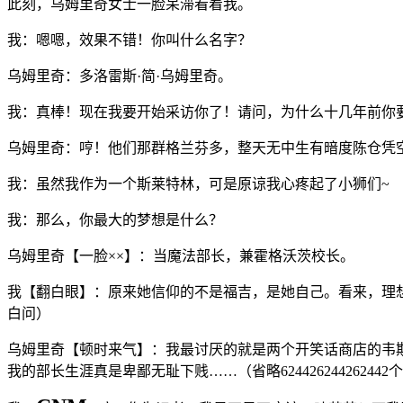
此刻，乌姆里奇女士一脸呆滞看着我。
我：嗯嗯，效果不错！你叫什么名字？
乌姆里奇：多洛雷斯·简·乌姆里奇。
我：真棒！现在我要开始采访你了！请问，为什么十几年前你要
乌姆里奇：哼！他们那群格兰芬多，整天无中生有暗度陈仓凭空想
我：虽然我作为一个斯莱特林，可是原谅我心疼起了小狮们~
我：那么，你最大的梦想是什么？
乌姆里奇【一脸××】：当魔法部长，兼霍格沃茨校长。
我【翻白眼】：原来她信仰的不是福吉，是她自己。看来，理
白问）
乌姆里奇【顿时来气】：我最讨厌的就是两个开笑话商店的韦
我的部长生涯真是卑鄙无耻下贱……（省略624426244262442