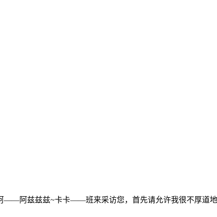
阿——阿兹兹兹~卡卡——班来采访您，首先请允许我很不厚道