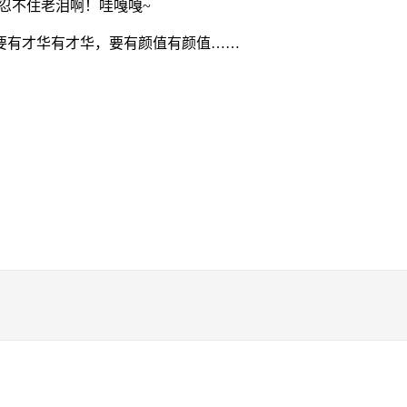
忍不住老泪啊！哇嘎嘎~
要有才华有才华，要有颜值有颜值……
】