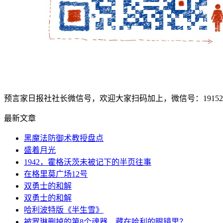
预言家日报社社长微信号，欢迎大家扫码加上，微信号：1915207
最新文章
黑魔法防御术教授盘点
盛着月光
1942，霍格沃茨未被记下的半页往事
在格里莫广场12号
双勇士的和解
双勇士的和解
哈利波特版《半生雪》
被罗琳删掉的第8个魂器，藏在哈利的眼镜里？