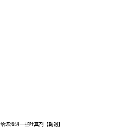
地给您灌进一些吐真剂【鞠躬】