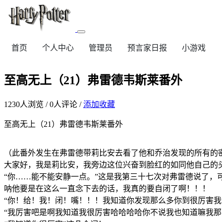
首页
个人中心
管理员
预言家日报
小游戏
至高无上（21）弗雷德韦斯莱番外
1230
人浏览 /
0
人评论 /
添加收藏
至高无上（21）弗雷德韦斯莱番外
（此番外发生在弗雷德带莉比安去看了他和乔治发现的所有的
大家好，我是莉比安，我旁边这位兴奋到脸红的如同他自己的头
“你……能不能安静一点。”这是我第三十七次对弗雷德说了，
呐他要是在这么一直念下去的话，我真的要自闭了啊！！！
“你！给！我！闭！嘴！！！我知道你发现那么多你到很厉害
“我厉害吧是啊我知道我很厉害哈哈哈哈你不说我也知道嘛我