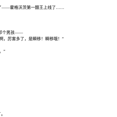
了——霍格沃茨第一醋王上线了……
那个男孩——
啊，厉害多了，是瞬移！瞬移哦！”
。”
了。