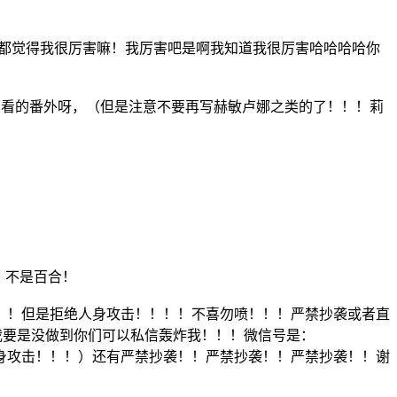
，都觉得我很厉害嘛！我厉害吧是啊我知道我很厉害哈哈哈哈你
下想看的番外呀，（但是注意不要再写赫敏卢娜之类的了！！！莉
）
！不是百合！
！！但是拒绝人身攻击！！！！不喜勿喷！！！严禁抄袭或者直
我要是没做到你们可以私信轰炸我！！！微信号是：
是拒绝人身攻击！！！）还有严禁抄袭！！严禁抄袭！！严禁抄袭！！谢