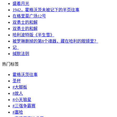
盛着月光
1942，霍格沃茨未被记下的半页往事
在格里莫广场12号
双勇士的和解
双勇士的和解
哈利波特版《半生雪》
被罗琳删掉的第8个魂器，藏在哈利的眼镜里？
记_
缄默法则
热门标签
霍格沃茨往事
圣杯
#大脚板
#故人
#小天狼星
#三强争霸赛
#塞哈