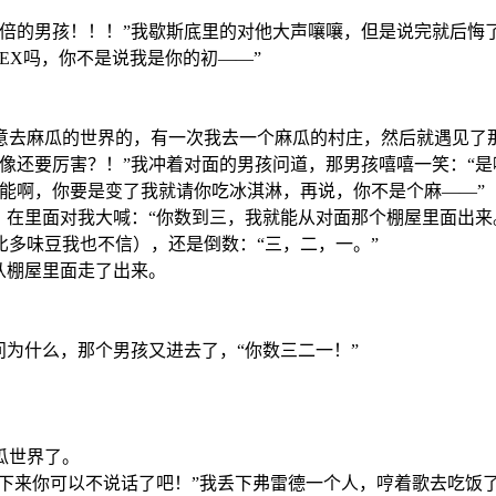
千倍的男孩！！！”我歇斯底里的对他大声嚷嚷，但是说完就后悔
EX吗，你不是说我是你的初——”
随意去麻瓜的世界的，有一次我去一个麻瓜的村庄，然后就遇见了
像还要厉害？！”我冲着对面的男孩问道，那男孩嘻嘻一笑：“是
能啊，你要是变了我就请你吃冰淇淋，再说，你不是个麻——”
，在里面对我大喊：“你数到三，我就能从对面那个棚屋里面出来
多味豆我也不信），还是倒数：“三，二，一。”
从棚屋里面走了出来。
问为什么，那个男孩又进去了，“你数三二一！”
瓜世界了。
接下来你可以不说话了吧！”我丢下弗雷德一个人，哼着歌去吃饭