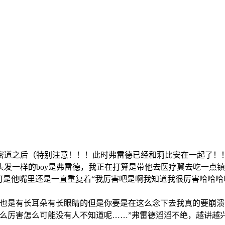
密道之后（特别注意！！！此时弗雷德已经和莉比安在一起了！
发一样的boy是弗雷德，我正在打算是带他去医疗翼去吃一点
可是他嘴里还是一直重复着“我厉害吧是啊我知道我很厉害哈哈哈
我也是有长耳朵有长眼睛的但是你要是在这么念下去我真的要崩溃
那么厉害怎么可能没有人不知道呢……”弗雷德滔滔不绝，越讲越