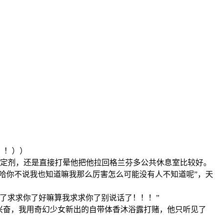
！！））
镇定剂，还是直接打晕他把他拉回格兰芬多公共休息室比较好。
哈你不说我也知道嘛我那么厉害怎么可能没有人不知道呢”，天
了求求你了好嘛算我求求你了别说话了！！！”
兴奋，我用奇幻少女新出的自带体香沐浴露打赌，他只听见了