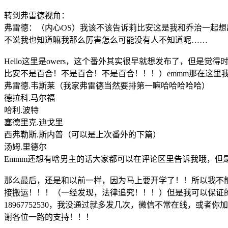
转到弗雷德视角：
弗雷德：（内心OS）我该不该告诉莉比安这是我和乔治一起
不说我也知道嘛我那么厉害怎么可能没有人不知道呢……
Hello这里是owers，这个番外其实很早就想发布了，但
比安不是百合！不是百合！不是百合！！！）emmm那在这里
弗雷德.韦斯莱（我家弗雷德当然要排第一嘛哈哈哈哈哈）
德拉科.马尔福
哈利.波特
塞德里克.迪戈里
西弗勒斯.斯内普（可以是上次番外的下篇）
汤姆.里德尔
Emmm还想有啥男主的话大家都可以在评论区里告诉我哦，但
那么最后，还是和以前一样，因为马上要开学了！！所以我不
接搬运！！！（一经发现，法律追究！！！）但是我可以保证的
18967752530，我没通过就多发几次，微信不常在线，或者
谢各位一路的支持！！！