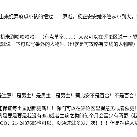
想出来捉弄麻瓜小孩的把戏……算啦，反正安安她不管从小到大
是觉得时机未到哈哈哈哈，（有点草率……）大家可以在评论区说一
我就说一下可以写番外的人物吧（也就是可攻略有支线的人物啦
是注意！是男主！是男主！是男主！莉比安不是百合！不是百合
能保证每个星期都更新！！你们可以在评论区里提意见或者催更
是要是要是我没有died或者生病之类的每个月会至少有两更（
你加QQ：2142487685也可以，没通过就多发几次！！！但