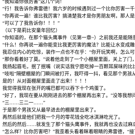
“我知道你很厉害”这几个词！
“行！我告诉你弗雷德！我六岁的时候遇到过一个比你厉害一
“你再说一遍！谁比我厉害？搞清楚我才是你男朋友啊，那人是
“可以了了我告诉你！！！”
（以下是莉比安童年回忆）
“你知道的，在那个猫头鹰事件（见第一章~）之前我还是能
“什么！你再说一遍你能变比我更厉害的魔法？比能让水变成雕
我忍住内心的吃惊，装作一点也不在乎：“你开玩笑啊，怎么可
“那你看着好了莫。”说着他走到了一个小棚屋里面，关上了门
我扬起眉毛，抿了抿嘴（说实话我宁愿吃掉一百颗耳屎味的比比
“吱啦”隔壁棚屋的门瞬间被打开，我吓得一抖，看见那个男孩
是的！从对面棚屋里面走了出来！！！！
我觉得我现在张开的嘴巴都可以吞下十个鸡蛋了。
“好了，我现在要从刚刚进去的那个棚屋再出来了。”没等我想
“三……三二一……”
于是那个男孩又从最早进去的棚屋里出来了。
再然后就是他们把我一个月的零花钱全吃冰淇淋吃光了。
然后的然后……就发生了那个猫头鹰事件，我就再也没去过麻
“怎么样？比你厉害吧？”我歪着头看着眯着眼睛的弗雷德，“