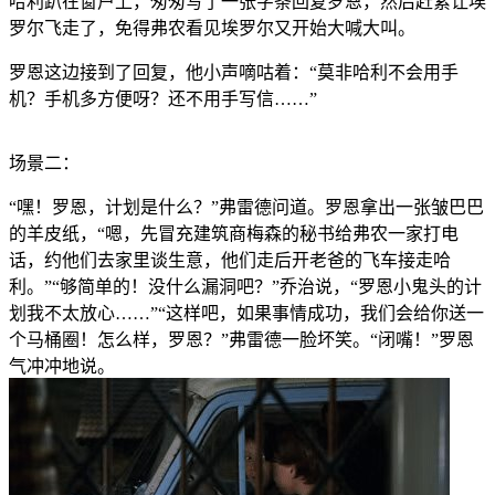
哈利趴在窗户上，匆匆写了一张字条回复罗恩，然后赶紧让埃
罗尔飞走了，免得弗农看见埃罗尔又开始大喊大叫。
罗恩这边接到了回复，他小声嘀咕着：“莫非哈利不会用手
机？手机多方便呀？还不用手写信……”
场景二：
“嘿！罗恩，计划是什么？”弗雷德问道。罗恩拿出一张皱巴巴
的羊皮纸，“嗯，先冒充建筑商梅森的秘书给弗农一家打电
话，约他们去家里谈生意，他们走后开老爸的飞车接走哈
利。”“够简单的！没什么漏洞吧？”乔治说，“罗恩小鬼头的计
划我不太放心……”“这样吧，如果事情成功，我们会给你送一
个马桶圈！怎么样，罗恩？”弗雷德一脸坏笑。“闭嘴！”罗恩
气冲冲地说。