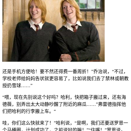
还是手机方便哈！要不然还得费一番周折！”乔治说，“不过，
学校老师给妈妈告状就更容易了，比如说我们去了禁林或朝教
授扔雪球……”
“喂，现在先别说这个好吗？哈利，快把箱子搬过来，还有海
德薇，别弄出太大动静吵醒了附近的麻瓜……”弗雷德指挥他
们把哈利的行李搬上车。“
哇，你们这么快就来了！”哈利说，“是啊，我们还要送罗恩一
个马桶圈，计划成功了，之前说好的嘛！”“住嘴！”罗恩说。