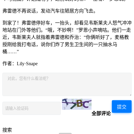
弗雷德不再说话，发动汽车往陋居方向飞去。
到家了！弗雷德停好车，一抬头，却看见韦斯莱夫人怒气冲冲
地站在门外等他们。“哦，不妙啊！”罗恩小声嘀咕。他们一走
近，韦斯莱夫人就指着弗雷德和乔治：“你俩听好了，麦格教
授刚给我打电话，说你们炸了男生卫生间的一只抽水马
桶……”
作者：Lily·Snape
提交
全部评论
搜索