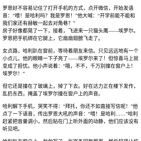
罗恩好不容易记住了打开手机的方式，点开微信，开始发语
音：“喂！是哈利吗？我是罗恩！”他大喊：“开学前能不能和
我们家还有赫敏一起去对角巷？”
房子好像都晃了一下，接着，飞进来一只猫头鹰——埃罗尔。
罗恩把手机绑在它腿上，它扇扇翅膀飞走了。
女贞路，哈利趴在窗前，等待着朋友来信。只见远远地有一个
小点儿，他的眼睛一下子亮了——埃罗尔来了！但惊喜马上就
变成了担忧。他小声说着：“哦，不不，千万别撞在窗户上！
埃罗尔！“
但它还是撞在了玻璃上，掉了下去。好在达力正在楼下发作，
乱扔东西，掩盖了埃罗尔撞在窗户上的声音。
哈利解下手机，哭笑不得：“拜托，你还不如直接写信呢！”他
点了一下语音，传出罗恩大吼的声音：“喂！是哈利……”哈利
赶紧把音量调小，然后贴在门上听外面的动静，他们应该没有
听见吧。