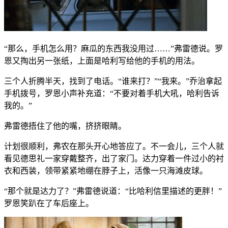
“那么，手机怎么用？麻瓜的东西我没用过……”弗雷德说。罗
恩又掏出另一张纸，上面是哈利写给他的手机的用法。
三个人折腾半天，找到了电话。“谁来打？”“我来。”乔治拿起
手机拨号，罗恩小声补充道：“不要对着手机大吼，哈利告诉
我的。”
弗雷德捂住了他的嘴，挤挤眼睛。
计划很顺利，弗农在那头开心地答应了。不一会儿，三个人就
看见德思礼一家穿戴整齐，出了家门。达力穿着一件过小的衬
衣和西装，领带紧紧地绷在脖子上，活像一只海滩皮球。
“那个就是达力了？”弗雷德说道：“比哈利信里描述的更胖！”
罗恩笑趴在了车后座上。