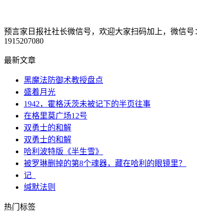
预言家日报社社长微信号，欢迎大家扫码加上，微信号：
1915207080
最新文章
黑魔法防御术教授盘点
盛着月光
1942，霍格沃茨未被记下的半页往事
在格里莫广场12号
双勇士的和解
双勇士的和解
哈利波特版《半生雪》
被罗琳删掉的第8个魂器，藏在哈利的眼镜里？
记_
缄默法则
热门标签