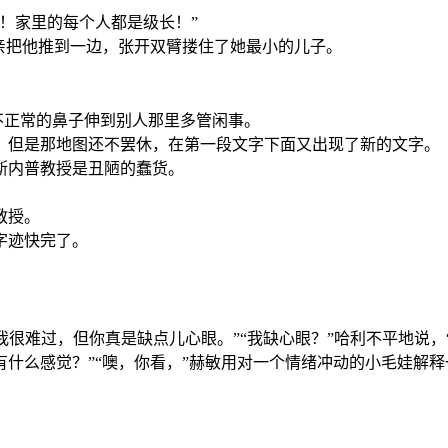
！家里的每个人都是级长！”
亲把他推到一边，张开双臂搂住了她最小的儿子。
不正常的鼻子伸到别人那里多管闲事。
。但是那地图还不罢休，在第一段文字下面又出现了新的文字。
斯内普教授是丑陋的蠢货。
教授。
字迹快完了。
“我很难过，但你真是缺点儿心眼。”“我缺心眼？”哈利不平地说
什么感觉？”“噢，你看，”赫敏用对一个情绪冲动的小毛娃解释