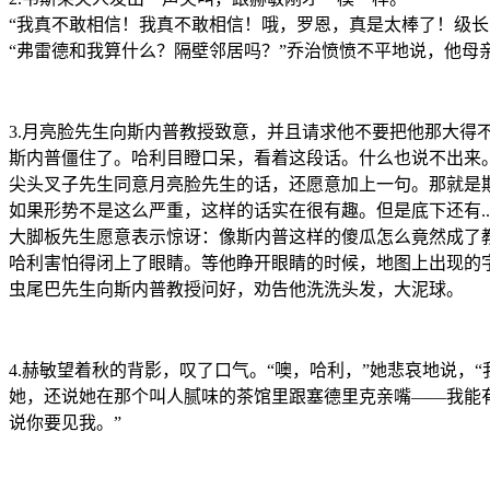
“我真不敢相信！我真不敢相信！哦，罗恩，真是太棒了！级长
“弗雷德和我算什么？隔壁邻居吗？”乔治愤愤不平地说，他母
3.月亮脸先生向斯内普教授致意，并且请求他不要把他那大得
斯内普僵住了。哈利目瞪口呆，看着这段话。什么也说不出来
尖头叉子先生同意月亮脸先生的话，还愿意加上一句。那就是
如果形势不是这么严重，这样的话实在很有趣。但是底下还有..
大脚板先生愿意表示惊讶：像斯内普这样的傻瓜怎么竟然成了
哈利害怕得闭上了眼睛。等他睁开眼睛的时候，地图上出现的
虫尾巴先生向斯内普教授问好，劝告他洗洗头发，大泥球。
4.赫敏望着秋的背影，叹了口气。“噢，哈利，”她悲哀地说，
她，还说她在那个叫人腻味的茶馆里跟塞德里克亲嘴——我能有
说你要见我。”