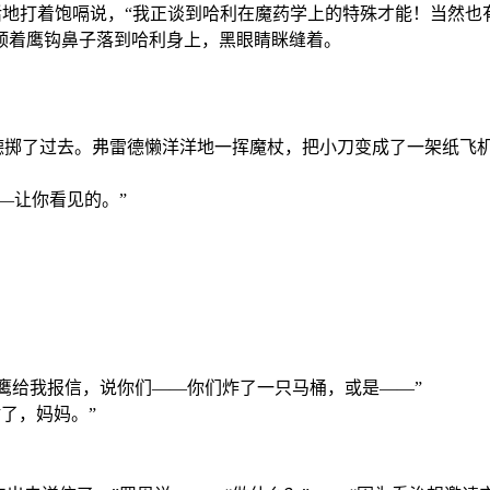
快活地打着饱嗝说，“我正谈到哈利在魔药学上的特殊才能！当然也
顺着鹰钩鼻子落到哈利身上，黑眼睛眯缝着。
德掷了过去。弗雷德懒洋洋地一挥魔杖，把小刀变成了一架纸飞
—让你看见的。”
头鹰给我报信，说你们——你们炸了一只马桶，或是——”
了，妈妈。”