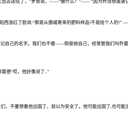
它出去送信了，”罗恩说，——“做什么？”—— “因为乔治想邀
珀西涨红了脸说:“那是从挪威寄来的肥料样品!不是给个人的!” —
会忘记自己的名字。我们也不傻——倒是她自己，经常管我们叫乔雷
德“哎，他好像说了..”
友们，不要想着他出国了，就以为安全了。他可能出国了,也可能没