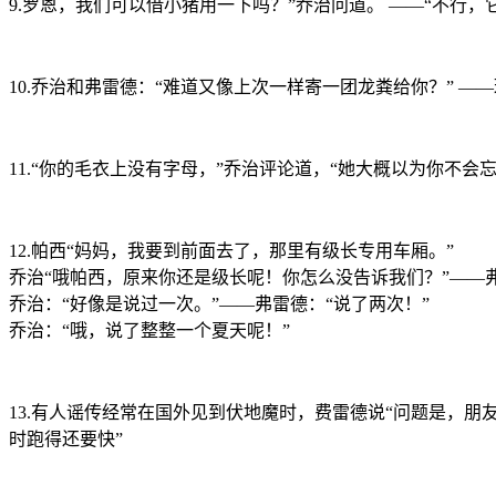
9.罗恩，我们可以借小猪用一下吗？”乔治问道。 ——“不行，
10.乔治和弗雷德：“难道又像上次一样寄一团龙粪给你？” ——
11.“你的毛衣上没有字母，”乔治评论道，“她大概以为你不
12.帕西“妈妈，我要到前面去了，那里有级长专用车厢。”
乔治“哦帕西，原来你还是级长呢！你怎么没告诉我们？”——弗雷
乔治：“好像是说过一次。”——弗雷德：“说了两次！”
乔治：“哦，说了整整一个夏天呢！”
13.有人谣传经常在国外见到伏地魔时，费雷德说“问题是，朋
时跑得还要快”