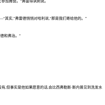
请它参加舞会。”弗雷得讽刺说。
—“其实,”弗雷德悄悄对哈利说,“那是我们寄给他的。”
德和弗治。”
有,但事实是他如果愿意的话,会比西弗勒斯·斯内普见到洗发水