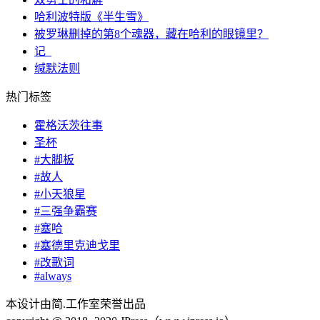
哈利波特版《半生雪》
被罗琳删掉的第8个魂器，藏在哈利的眼镜里？
记_
缄默法则
热门标签
霍格沃茨往事
圣杯
#大脚板
#故人
#小天狼星
#三强争霸赛
#塞哈
#塞德里克迪戈里
#改歌词
#always
本设计由简.工作室荣誉出品