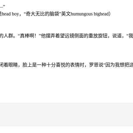
—”
oy，“奇大无比的脑袋”英文humungous bighead）
人群。“真棒啊！”他摆弄着望远镜侧面的重放旋钮，说道，“我可
直闭着眼睛，脸上是一种十分喜悦的表情时，罗恩说“因为我想把