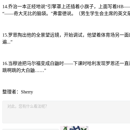
14.乔治一本正经地说“引擎罩上还插着小旗子，上面写着HB—
“——奇大无比的脑袋。”弗雷德说。（男生学生会主席的英文是head b
15.罗恩掏出他的全景望远镜，开始调试，他望着体育场另一面的
遍...”
16.当穆迪把马尔福变成白鼬时——下课时哈利发现罗恩还一
跳啊跳的大白鼬……”
整理者：Sherry