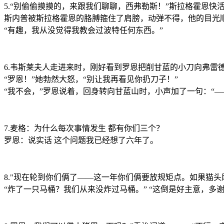
5.“别偷偷摸摸的，来跟我们聊聊，西弗勒斯！”斯拉格霍恩
斯内普被斯拉格霍恩的胳膊箍住了肩膀，动弹不得，他的目光
“有趣，我从没觉得我教会过波特任何东西。”
6.韦斯莱夫人走进来时，刚好看到罗恩把削甘蓝的小刀向弗雷
“罗恩！”她勃然大怒，“别让我再看见你扔刀子！”
“我不会，”罗恩说着，回身转向甘蓝山时，小声加了一句：“—
7.麦格：为什么每次事情发生 都有你们三个？
罗恩：说实话 这个问题我已经想了六年了。
8."现在轮到你们俩了——这一年你们俩要放规矩点。如果猫
“炸了一只马桶？我们从来没炸过马桶。” “这倒是好主意，多谢