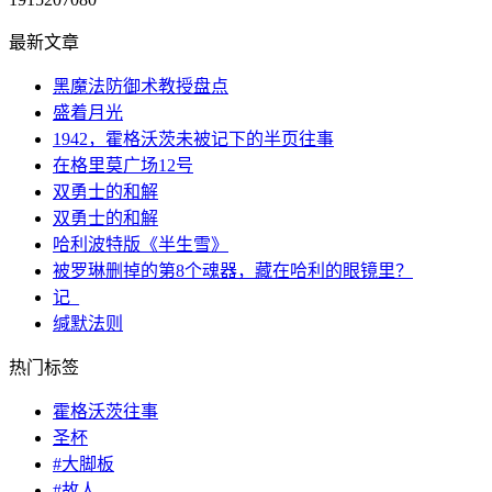
最新文章
黑魔法防御术教授盘点
盛着月光
1942，霍格沃茨未被记下的半页往事
在格里莫广场12号
双勇士的和解
双勇士的和解
哈利波特版《半生雪》
被罗琳删掉的第8个魂器，藏在哈利的眼镜里？
记_
缄默法则
热门标签
霍格沃茨往事
圣杯
#大脚板
#故人