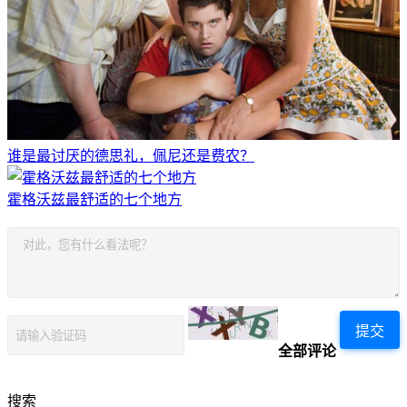
谁是最讨厌的德思礼，佩尼还是费农？
霍格沃兹最舒适的七个地方
提交
全部评论
搜索