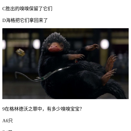
C胜出的嗅嗅保留了它们
D海格把它们拿回来了
9在格林德沃之罪中，有多少嗅嗅宝宝？
A6只