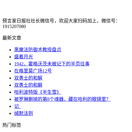
预言家日报社社长微信号，欢迎大家扫码加上，微信号：
1915207080
最新文章
黑魔法防御术教授盘点
盛着月光
1942，霍格沃茨未被记下的半页往事
在格里莫广场12号
双勇士的和解
双勇士的和解
哈利波特版《半生雪》
被罗琳删掉的第8个魂器，藏在哈利的眼镜里？
记_
缄默法则
热门标签