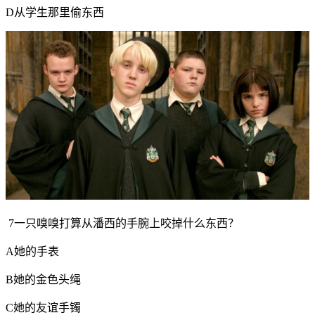
D从学生那里偷东西
7一只嗅嗅打算从潘西的手腕上咬掉什么东西？
A她的手表
B她的金色头绳
C她的友谊手镯