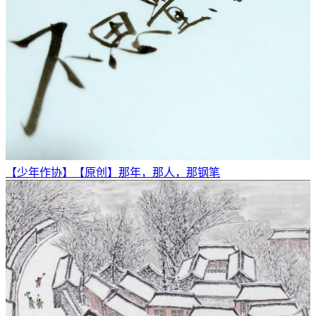
【少年作协】【原创】那年，那人，那钢笔