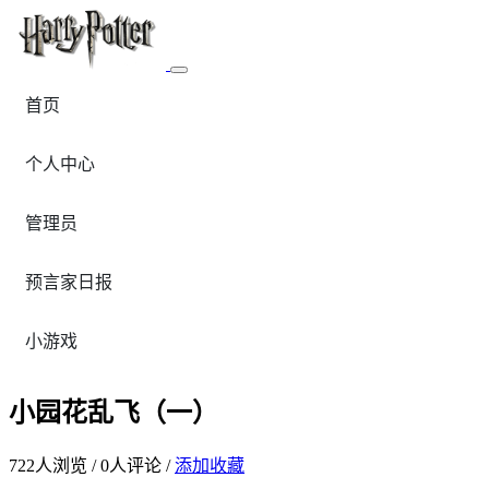
首页
个人中心
管理员
预言家日报
小游戏
小园花乱飞（一）
722
人浏览 /
0
人评论 /
添加收藏