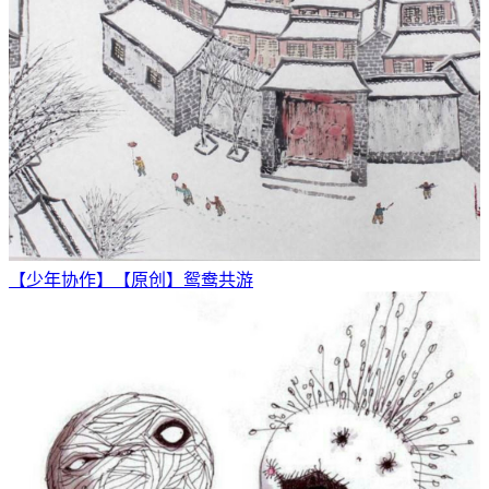
【少年协作】【原创】鸳鸯共游