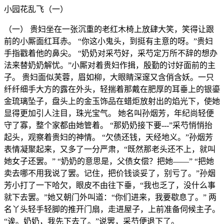
小园花乱飞（一）
（一） 贵妇坐在一张沉重的老红木椅上放肆大笑，笑得让跟
前的小厮面红耳赤。 “你这小鬼头，到挺有主意的呀。”贵妇
手指戳着他的鼻尖。 “奶奶对采芍好，采芍定万所不辞的想办
法来替奶奶解忧。”小厮对着贵妇作揖，殷勤的讨好面前的主
子。 贵妇面似芙蓉，眉如柳，大眼睛深邃又含俏含妖。一只
纤纤细手大方的露在外头，轻揣着那戴在肥厚的耳垂上的银鎏
金琉璃坠子，盘头上的金玉饰品在蜡炬放射出的焰光下，使她
显得更加引人注目，珠光宝气。 她名叫孙烟芳，年纪尚轻便
守了寡，整个家都由她管着。 “那奶奶接下要---”采芍悄悄抬
起头，观察着贵妇的神情。 “欠债还钱，天经地义。”孙烟芳
表情凝聚起来，又多了一分严肃，“既然那老头还不上，就叫
她女子还罢。” “奶奶的意思是，父债女偿？把她——” “把她
卖去哪不用我说了罢。记住，把价钱谈妥了，别亏了。”孙烟
芳小打了一下哈欠，眼皮不由往下垂，“我也乏了，没什么事
就下去罢。”她又朝门外叫道：“你们进来，我要歇息了。” 两
名丫头轻手轻脚的推开门扇，走进屋子，上前准备伺候主子。
“诶。奶奶，我先下去了。”说罢，采芍便退下了。