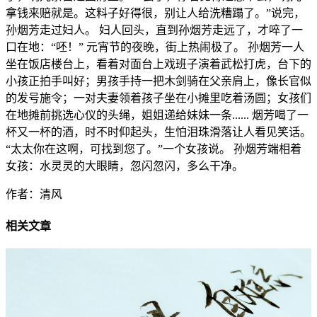
拿钱来赔就是。这料子好得很，别让人给洗糟蹋了。”说完，
孙烟芳走过妇人。 妇人回头，直到孙烟芳走远了，才啐了一
口在地：“呸！” 元宵节的夜晚，街上热闹极了。 孙烟芳一人
坐在饭店楼台上，看着对面台上戏班子演着武松打虎，台下的
小孩正拍手叫好；男孩手持一把木剑骑在父亲肩上，像长官似
的发号施令；一对夫妻领着孩子坐在小摊里吃着汤圆；女孩们
在地摊前挑选心仪的头绳，姐姐递给妹妹一条...... 烟芳喝了一
杯又一杯的酒，时不时仰起头，生怕泪珠滑落让人看见笑话。
“太太你在这啊，可找到您了。”一个女孩说。 孙烟芳端相着
女孩：水灵灵的大眼睛，忽闪忽闪，多么干净。
作者：清风
相关文章