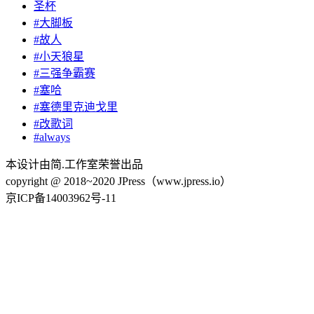
圣杯
#大脚板
#故人
#小天狼星
#三强争霸赛
#塞哈
#塞德里克迪戈里
#改歌词
#always
本设计由简.工作室荣誉出品
copyright @ 2018~2020 JPress（www.jpress.io）
京ICP备14003962号-11