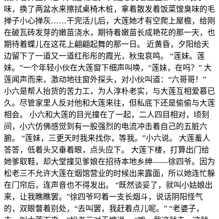
味，换了两盆水来擦拭桌椅木桩，拿着散发着饭菜馊臭味的毛
掸子小心掸灰……干完活儿后，大莲她才有空爬上屋檐，给刚
在破瓦砖发芽的嫩苗浇水，期待着嫩苗长成艳花的那一天，也
期待着蝶儿在这花上翩翩起舞的那一日。 近黄昏，夕阳给天
边留下了一道又一道红彤彤的霞光，秋虫哀鸣。 “莲妹。莲
妹。”一个年轻小伙在大莲窗下细声叫唤，“莲妹，在吗？” 大
莲闻声而来，激动地往窗外探头，对小伙叫道：“六哥哥！”
小六是帮人抬货的苦力工，为人淳朴老实，与大莲互相爱慕已
久。尽管家里人反对他和大莲来往，但私底下还是偷偷与大莲
相会。 小六和大莲的目光撞在了一起，二人四目相对，顷刻
间，小六仿佛感觉到有一股强烈的电流冲击着自己的五脏六
腑。 “莲妹，三更天时我来找你，等我。”小六说。 大莲羞人
答答，低着头又垂着眼，点头应下。 大莲下楼，打算出门给
她爹取鞋，却大堂撞见爹娘在招待本地乡绅——徐四爷。因为
松老三不允许大莲在烟馆营业的时候出来露面，所以她连忙躲
在门帘后，连声音也不得发出。 “既然谈妥了，就叫小姑娘出
来，让我瞧瞧罢。”徐四爷叼着一支长烟斗，说话阴阳怪气
的，双眼瞥着别处，“去叫罢，我赶着点儿呢。” “老婆子，