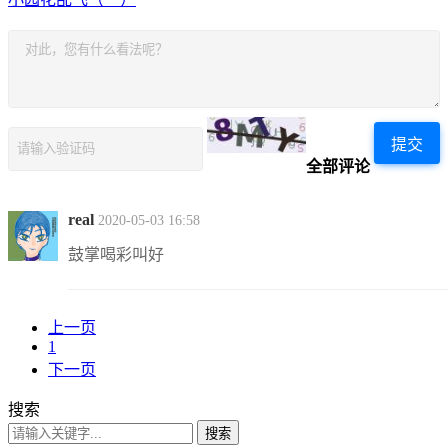
提交
全部评论
real
2020-05-03 16:58
鼓掌喝彩叫好
上一页
1
下一页
搜索
搜索