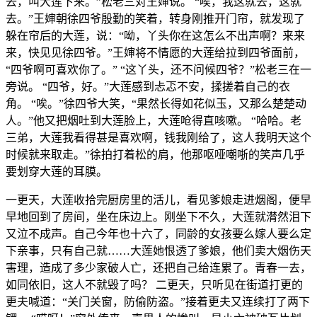
去，叫大莲下来。”松老三对王婶说。 “唉，我这就去，这就
去。”王婶朝徐四爷殷勤的笑着，转身刚推开门帘，就发现了
躲在帘后的大莲，说：“呦，丫头你在这怎么不出声啊？来来
来，快见见徐四爷。”王婶将不情愿的大莲给拉到四爷面前，
“四爷啊可喜欢你了。” “这丫头，还不问候四爷？”松老三在一
旁说。 “四爷，好。”大莲感到忐忑不安，揉搓着自己的衣
角。 “唉。”徐四爷大笑，“果然长得如花似玉，又那么楚楚动
人。”他又把烟吐到大莲脸上，大莲呛得直咳嗽。 “哈哈。老
三弟，大莲我看得甚是喜欢啊，钱我刚给了，这人我明天这个
时候就来取走。”徐拍打着松的肩，他那呕哑嘲哳的笑声几乎
要划穿大莲的耳膜。
一更天，大莲收拾完厨房里的活儿，看见爹娘走进烟阁，便早
早地回到了房间，坐在床边上。刚坐下不久，大莲就潸然泪下
又泣不成声。自己今年也十六了，同龄的女孩要么嫁人要么定
下亲事，只有自己就……大莲她恨透了爹娘，他们卖大烟伤天
害理，造成了多少家破人亡，还把自己给连累了。青春一去，
如同依旧，这人不就毁了吗？ 二更天，只听见在街道打更的
更夫喊道：“关门关窗，防偷防盗。”接着更夫又连续打了两下