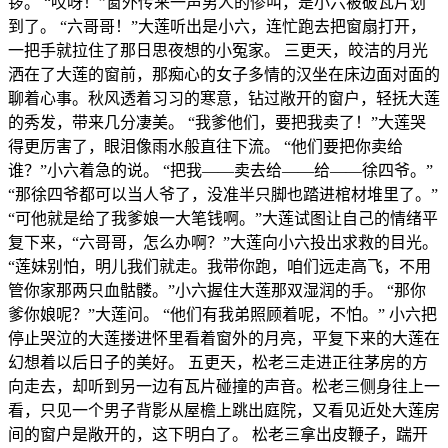
锣。 “哎呀！”窗外传来一声男人的惨叫，是小六被破瓦片划
到了。 “六哥哥！”大莲听出是小六，连忙跑去把窗扇打开，
一把手就拉住了那日思夜想的小冤家。 三更天，皎洁的月光
洒在了大莲的窗前，那痴心的女子多情的汉坐在床边面对面的
聊着心事。秋风透着习习的寒意，钻过敞开的窗户，轻抚大莲
的秀发，带来几分凄美。 “我爹他们，要把我卖了！”大莲哭
得更厉害了，眼泪像雨水般直往下流。 “他们要把你卖给
谁？”小六着急的说。 “把我——卖去给——给——徐四爷。”
“那徐四爷都可以当人爷了，没准半只脚也踏进棺材堆里了。”
“可他就是给了我爹娘一大笔钱啊。”大莲试图让自己的情绪平
复下来，“六哥哥，怎么办啊？”大莲向小六投出求救的目光。
“莲妹别怕，明儿我们就走。我带你跑，咱们远走高飞，不用
管你家那两只血骷髅。”小六握住大莲那双湿润的手。 “那你
爹你娘呢？”大莲问。 “他们有我弟照顾着呢，不怕。” 小六把
停止哭泣的大莲搂进怀里看着窗外的月亮，平复下来的大莲在
幻想着以后日子的美好。 五更天，松老三走进正往茅房的方
向走去，却听到另一边有瓦片碰撞的声音。松老三侧身往上一
看，只见一个男子背影从屋檐上跳出庭院，又看见近处大莲房
间的窗户是敞开的，这下明白了。 松老三拿出皮鞭子，踹开