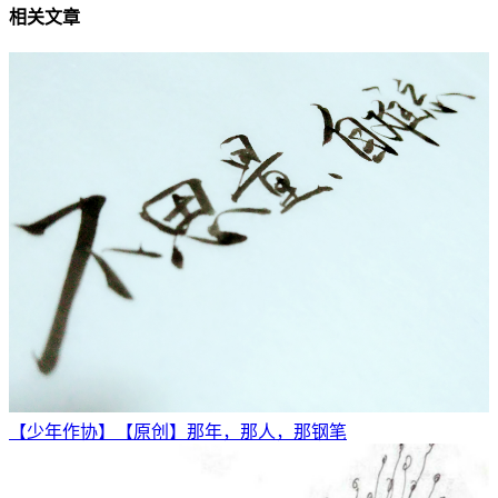
相关文章
【少年作协】【原创】那年，那人，那钢笔