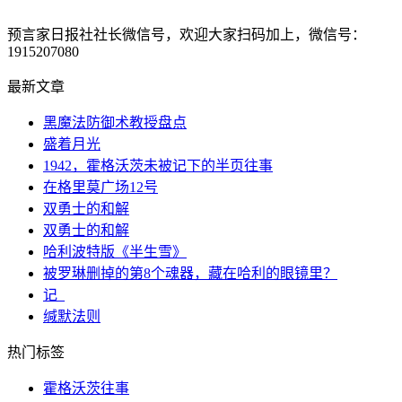
预言家日报社社长微信号，欢迎大家扫码加上，微信号：
1915207080
最新文章
黑魔法防御术教授盘点
盛着月光
1942，霍格沃茨未被记下的半页往事
在格里莫广场12号
双勇士的和解
双勇士的和解
哈利波特版《半生雪》
被罗琳删掉的第8个魂器，藏在哈利的眼镜里？
记_
缄默法则
热门标签
霍格沃茨往事