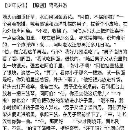
【少年协作】【原创】鸳鸯共游
墙头雨细垂纤草，水面风回聚落花。 “阿伯，不摆船啦？”一
个身着袍褂，戴着墨镜和西洋礼帽的男子，提着个小皮箱，在
船外细声问道。 “不哩，收档了。”阿伯从码头上把炉灶桌椅
一点点搬回船里，“现在局势那么乱，哪敢摆摊啊。说句难听
的，一个炸弹炸下来……呵呵老汉还想再活多几日呢。”
“伯，做完我这单再走，行不？我好几顿没吃了。”男子谨慎的
看了看四周围，“我就吃碗面，很快的。”随后男子又从兜里掏
出一块银元，强塞进阿伯手里。 “好小子啊！”阿伯掂量掂量
了银块，淡然一笑，“算了，看你小子那么一根筋。就一碗面
是吧，你到船里坐着罢，外头下雨了。”他把银元放进裤袋，
转头去打开遮伞，准备生火。 男子坐在饭桌前，看到柜台上
放着一把三弦琴，问阿伯：“伯，你还会使这玩意儿？” “咋
啦？你也会？”阿伯把砍好的柴放进小炉子里。 “哦不是，我
小时候听过馆子里的人弹过。”男子又望了望四周。 阿伯弄好
柴火便走进船里，拿起三弦，在男子跟前坐下了。 “来，让老
汉给你弹一曲。” “伯，那面好——” “火才刚烧开，面也刚
下，不急。”伯清了清嗓子，摆好姿势，“好了吗？”他问向男