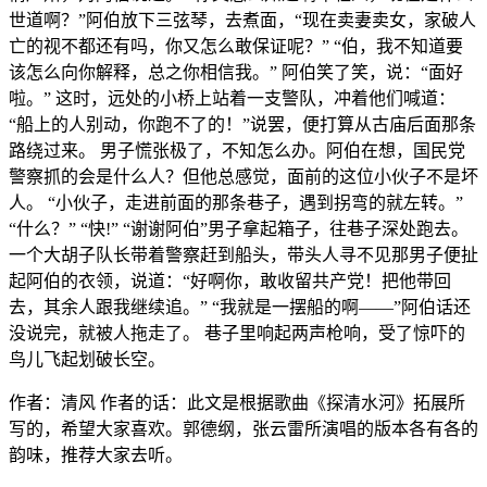
世道啊？”阿伯放下三弦琴，去煮面，“现在卖妻卖女，家破人
亡的视不都还有吗，你又怎么敢保证呢？” “伯，我不知道要
该怎么向你解释，总之你相信我。” 阿伯笑了笑，说：“面好
啦。” 这时，远处的小桥上站着一支警队，冲着他们喊道：
“船上的人别动，你跑不了的！”说罢，便打算从古庙后面那条
路绕过来。 男子慌张极了，不知怎么办。阿伯在想，国民党
警察抓的会是什么人？但他总感觉，面前的这位小伙子不是坏
人。 “小伙子，走进前面的那条巷子，遇到拐弯的就左转。”
“什么？” “快!” “谢谢阿伯”男子拿起箱子，往巷子深处跑去。
一个大胡子队长带着警察赶到船头，带头人寻不见那男子便扯
起阿伯的衣领，说道：“好啊你，敢收留共产党！把他带回
去，其余人跟我继续追。” “我就是一摆船的啊——”阿伯话还
没说完，就被人拖走了。 巷子里响起两声枪响，受了惊吓的
鸟儿飞起划破长空。
作者：清风 作者的话：此文是根据歌曲《探清水河》拓展所
写的，希望大家喜欢。郭德纲，张云雷所演唱的版本各有各的
韵味，推荐大家去听。