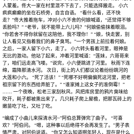
人蒙羞。佟大一家在村里混不下去了，只能选择搬走。 小六
疯疯癫癫的坐在石桥旁，自言自语。 “看什么看，还不快
走？”佟大推着拖车，冲对小六不舍的何娘喊道，“还觉得不够
丢脸吗？” “老爷，就不能带上六儿吗？”何娘偷偷抹着眼泪。
“你若舍不得你就留在这陪他，我不理你！” “娘，快走罢，别
让人看见又指着我们的鼻子臭骂。”一个男孩上前拉着何娘。
之后，一家人留下小六，走了。 小六转头看着河里，眼神是
无比的激动。他站了起来，冲着河里喊道：“莲妹，六哥哥来
了，咱们远走高飞喽。”说完，小六便跳进了河里。 秋雨下连
绵，霜降那清水河。 次日，街上的人们都议论着纷纷跳河的
大莲和小六。 “死了活该！” “死哪不好啊偏偏死这河里，把老
祖宗留下的东西给弄脏了。” “谁家摊上这女子的准倒霉！”
…… 一个夜晚，松老三家刮秋风，风把库房里的鸦片臭味给
吹开，耗子都被熏出来了。几只耗子爬上屋檐，把那瓦砖上的
嫩苗吃了吐，又吐了吃。
“编成了小曲儿来探清水河~”阿伯总算弹完了曲子。 “可喜
欢？”阿伯问。 “嗯，这种事以后绝得不会再发生了。”男子表
情严肃，对阿伯说道。 “你又怎么知道啊年轻人，现在是什么