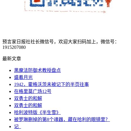
预言家日报社社长微信号，欢迎大家扫码加上，微信号：
1915207080
最新文章
黑魔法防御术教授盘点
盛着月光
1942，霍格沃茨未被记下的半页往事
在格里莫广场12号
双勇士的和解
双勇士的和解
哈利波特版《半生雪》
被罗琳删掉的第8个魂器，藏在哈利的眼镜里？
记_