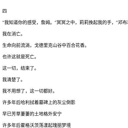
四
"
我知道你的感受，詹姆。
"
冥冥之中，莉莉挽起我的手，
"
邓布
我在消亡。
生命向前流淌，戈德里克山谷中百合花香。
也许这就是死亡。
这一切，结束了。
我清楚了。
我不用想了，这一切都好。
许多年后哈利拭着墓碑上的灰尘倒影
早已芳草萋萋的土地格外安宁
许多年后霍格沃茨荡漾起瑰丽梦境