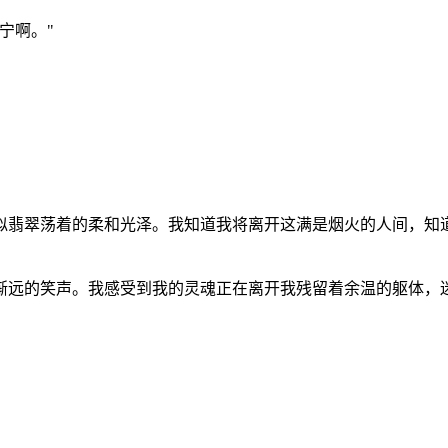
宁啊。
"
似翡翠荡着的柔和光泽。我知道我将离开这满是烟火的人间，知
渐远的笑声。我感受到我的灵魂正在离开我残留着余温的躯体，