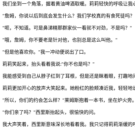
我们坐到一个角落，握着黄油啤酒取暖。莉莉轻快的呼吸让我
"
詹姆，你说以后到底会发生什么？我们学校真的有食死徒吗？
"
呃，不知道。可是鼻涕精那群家伙一看就不对劲，不是吗？
"
"
哦，詹姆，你不要老是针对他，也别总是这么叫他。
"
"
但是他喜欢你。
"
我一冲动便说出了口。
莉莉笑起来，抬头看着我说
:"
你不也是吗？
"
我能感受到自己从脖子红到了耳根，但是还是眯着眼，打趣地
莉莉更加开心的放声大笑起来。她粉红的脸颊凑近我，轻轻地
"
所以，你们的约会怎么样？
"
莱姆斯抱着一本书，坐在炉火旁
"
你们亲了吗？
"
西里斯抬起头，很愉快的问。
我大声笑着，西里斯意味深长地看着我。我只记得莉莉渐缓的