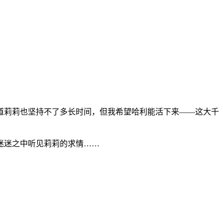
道莉莉也坚持不了多长时间，但我希望哈利能活下来
——
这大千
迷迷之中听见莉莉的求情
……