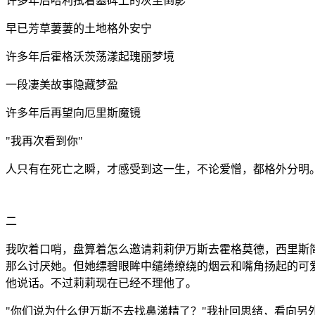
许多年后哈利拭着墓碑上的灰尘倒影
早已芳草萋萋的土地格外安宁
许多年后霍格沃茨荡漾起瑰丽梦境
一段凄美故事隐藏梦盈
许多年后再望向厄里斯魔镜
"
我再次看到你
"
人只有在死亡之瞬，才感受到这一生，不论爱憎，都格外分明
二
我吹着口哨，盘算着怎么邀请莉莉伊万斯去霍格莫德，西里斯
那么讨厌她。但她缥碧眼眸中缱绻缭绕的烟云和嘴角扬起的可
他说话。不过莉莉现在已经不理他了。
"
你们说为什么伊万斯不去找鼻涕精了？
"
我扯回思绪，看向另