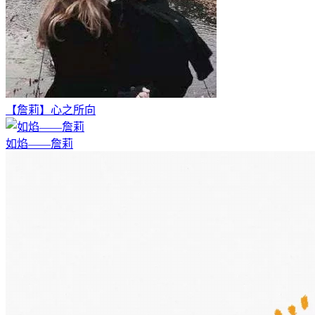
【詹莉】心之所向
如焰——詹莉