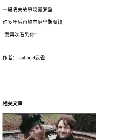
一段凄美故事隐藏梦盈
许多年后再望向厄里斯魔镜
"
我再次看到你
"
作者：
asphodel
云雀
相关文章