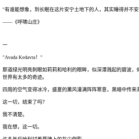
"
有谁能想象，到长眠在这片安宁土地下的人，其实睡得并不安
——
《呼啸山庄》
一
"Avada Kedavra
！
"
那道绿光明亮刺眼如莉莉和哈利的眼眸，似深潭溅起的碧波，
世界有太多的奇迹。
四周的空气变得冰冷，盛夏的薰风灌满阵阵寒意，黑暗中传来
这一切，结束了吗？
我不清楚。
我在想，这一切。