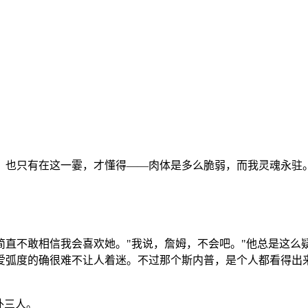
。也只有在这一霎，才懂得
——
肉体是多么脆弱，而我灵魂永驻
简直不敢相信我会喜欢她。
"
我说，詹姆，不会吧。
"
他总是这么
爱弧度的确很难不让人着迷。不过那个斯内普，是个人都看得出
外三人。