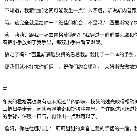
"
不知道，我猜他们之间可能发生一点什么矛盾，听说斯内普跟
"
哦，这完全就是给你一个绝佳的机会，不是吗？
"
西里斯撩了
"
嗨，莉莉，跟我一起去霍格莫德吗？
"
我穿过一群群猫头鹰和
着把小手放到了我手里，那双小手白皙又温暖。
"
搞定了吗？
"
西里斯满脸狡猾的看着我。我比了一个
ok
的手势
"
那我们就不打扰你们俩了，祝你们约会顺利。
"
莱姆斯微微地
三
冬天的霍格莫德总有点麻瓜过节的韵味，枝头的烛光映得松疏
三把扫帚走着，闲聊着魁地奇和斯拉格霍恩。些许飘过风抚过
的手背，深吸一口气，再伸出一点就可以了。
"
詹姆，你在往哪儿走？
"
莉莉甜甜的声音让我的手猛的一缩，