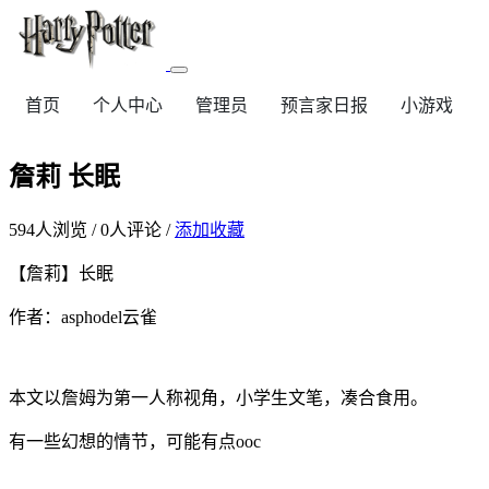
首页
个人中心
管理员
预言家日报
小游戏
詹莉 长眠
594
人浏览 /
0
人评论 /
添加收藏
【詹莉】长眠
作者：
asphodel
云雀
本文以詹姆为第一人称视角，小学生文笔，凑合食用。
有一些幻想的情节，可能有点
ooc