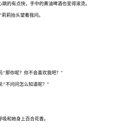
心跳的有点快，手中的黄油啤酒也变得滚烫。
"
莉莉抬头望着我问。
问
:"
那你呢？你不会喜欢我吧？
"
说
:"
不问问怎么知道呢？
"
。
呼吸和她身上百合花香。