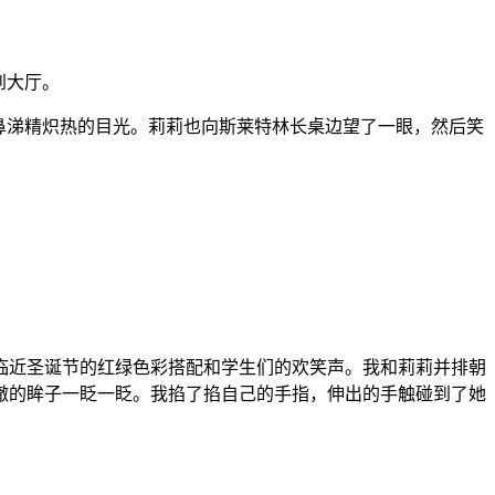
到大厅。
鼻涕精炽热的目光。莉莉也向斯莱特林长桌边望了一眼，然后笑
临近圣诞节的红绿色彩搭配和学生们的欢笑声。我和莉莉并排朝
澈的眸子一眨一眨。我掐了掐自己的手指，伸出的手触碰到了她