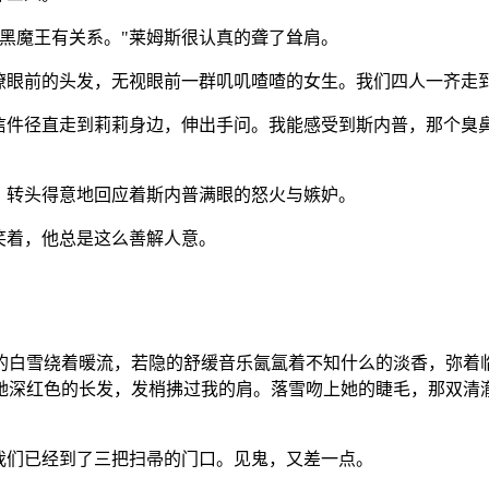
黑魔王有关系。
"
莱姆斯很认真的聋了耸肩。
撩眼前的头发，无视眼前一群叽叽喳喳的女生。我们四人一齐走
信件径直走到莉莉身边，伸出手问。我能感受到斯内普，那个臭
，转头得意地回应着斯内普满眼的怒火与嫉妒。
笑着，他总是这么善解人意。
的白雪绕着暖流，若隐的舒缓音乐氤氲着不知什么的淡香，弥着
她深红色的长发，发梢拂过我的肩。落雪吻上她的睫毛，那双清
我们已经到了三把扫帚的门口。见鬼，又差一点。