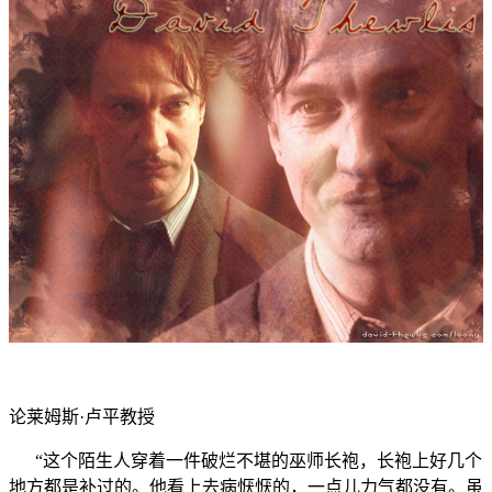
论莱姆斯·卢平教授
“这个陌生人穿着一件破烂不堪的巫师长袍，长袍上好几个
地方都是补过的。他看上去病恹恹的，一点儿力气都没有。虽