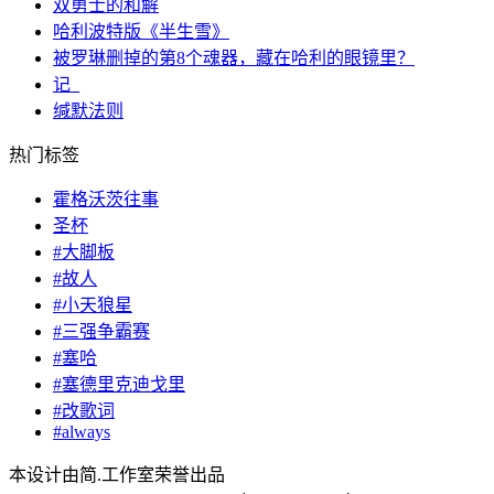
双勇士的和解
哈利波特版《半生雪》
被罗琳删掉的第8个魂器，藏在哈利的眼镜里？
记_
缄默法则
热门标签
霍格沃茨往事
圣杯
#大脚板
#故人
#小天狼星
#三强争霸赛
#塞哈
#塞德里克迪戈里
#改歌词
#always
本设计由简.工作室荣誉出品