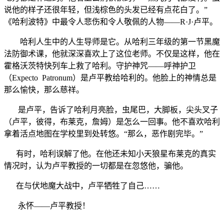
说他的样子还很年轻，但浅棕色的头发已经有点花白了。”
《哈利波特》中最令人悲伤和令人敬佩的人物——R·J·卢平。
哈利人生中的人生导师是它。从哈利三年级的第一节黑魔
法防御术课，他就深深喜欢上了这位老师。不仅是这样，他在
霍格沃茨特快列车上救了哈利。守护神咒——呼神护卫
（Expecto Patronum）是卢平教给哈利的。他脸上的神情总是
那么愉快，那么慈祥。
是卢平，告诉了哈利月亮脸，虫尾巴，大脚板，尖头叉子
（卢平，彼得，布莱克，詹姆）是怎么一回事。他不喜欢哈利
拿着活点地图在学校里到处转悠。“那么，恶作剧完毕。”
有时，哈利误解了他。在他还未知小天狼星布莱克的真实
情况时，认为卢平教授的一切都是在忽悠他，骗他。
在与伏地魔大战中，卢平牺牲了自己……
永怀——卢平教授！