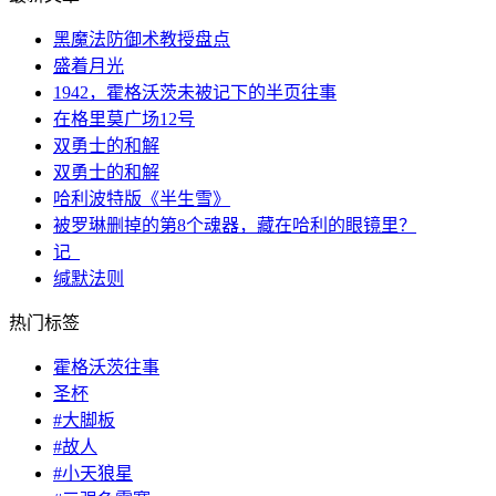
黑魔法防御术教授盘点
盛着月光
1942，霍格沃茨未被记下的半页往事
在格里莫广场12号
双勇士的和解
双勇士的和解
哈利波特版《半生雪》
被罗琳删掉的第8个魂器，藏在哈利的眼镜里？
记_
缄默法则
热门标签
霍格沃茨往事
圣杯
#大脚板
#故人
#小天狼星