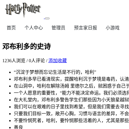
首页
个人中心
管理员
预言家日报
小游戏
邓布利多的史诗
1236
人浏览 /
0
人评论 /
添加收藏
“沉淀于梦想而忘记生活是不行的，哈利”
邓布利多早已看清现实，提醒哈利沉于梦境是毒药，认清
在山洞中，哈利在解除汤姆 里德尔之后，就困惑于自己
一个人愿意的重要性，“能力不能决定命运。我们必须选
在大礼堂内，邓布利多警告学生们那些因为小天狼星越狱
我们可以在艰难的日子里找到希望，但是我们需要去寻找
只要我们目标一致，敞开心胸，习惯与语言的差异，不会
不要怜悯死者，哈利，要怜悯那些活着的人，尤其是那些
善良