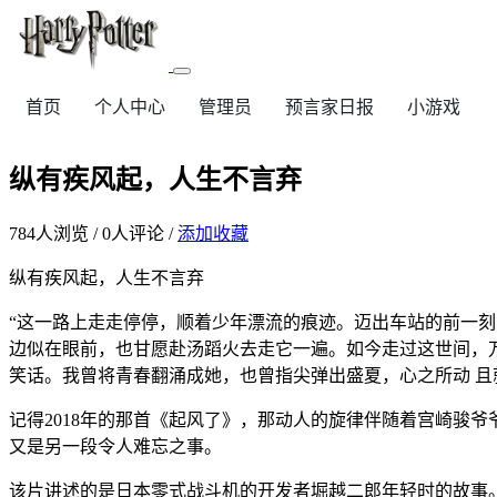
首页
个人中心
管理员
预言家日报
小游戏
纵有疾风起，人生不言弃
784
人浏览 /
0
人评论 /
添加收藏
纵有疾风起，人生不言弃
“这一路上走走停停，顺着少年漂流的痕迹。迈出车站的前一
边似在眼前，也甘愿赴汤蹈火去走它一遍。如今走过这世间，万
笑话。我曾将青春翻涌成她，也曾指尖弹出盛夏，心之所动 且
记得2018年的那首《起风了》，那动人的旋律伴随着宫崎骏
又是另一段令人难忘之事。
该片讲述的是日本零式战斗机的开发者堀越二郎年轻时的故事