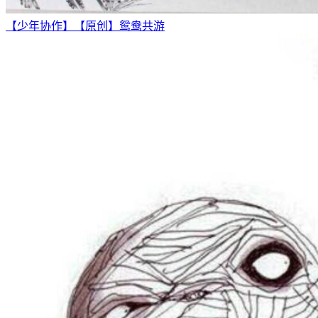
【少年协作】【原创】鸳鸯共游