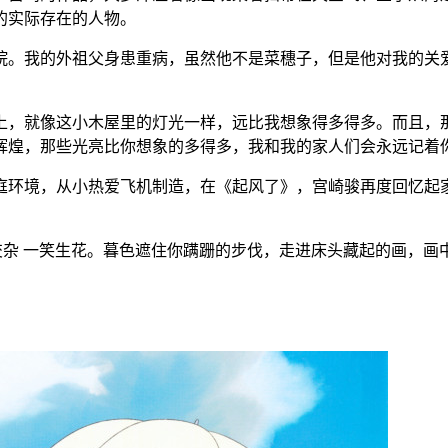
的实际存在的人物。
院。我的外祖父身患重病，虽然他不是菜穗子，但是他对我的关
上，就像这小木屋里的灯光一样，远比我想象得多得多。而且，
煌，那些光亮比你想象的多得多，我和我的家人们会永远记着你，a
庭环境，从小热爱飞机制造，在《起风了》，宫崎骏再度回忆起
交杂 一笑生花。暮色遮住你蹒跚的步伐，走进床头藏起的画，画