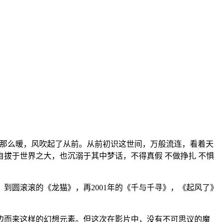
旧那么暖，风吹起了从前。从前初识这世间，万般流连，看着天
拔于世界之大，也沉溺于其中梦话，不得真假 不做挣扎 不惧
到圆滚滚的《龙猫》，再2001年的《千与千寻》，《起风了》
边而来这样的幻想元素。但这次在影片中，没有不可思议的魔