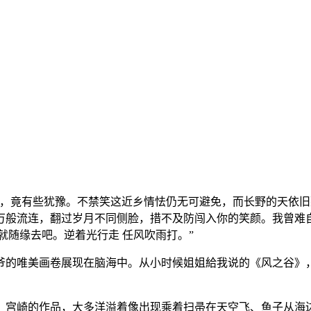
刻，竟有些犹豫。不禁笑这近乡情怯仍无可避免，而长野的天依
般流连，翻过岁月不同侧脸，措不及防闯入你的笑颜。我曾难自
就随缘去吧。逆着光行走 任风吹雨打。”
爷爷的唯美画卷展现在脑海中。从小时候姐姐給我说的《风之谷》，
。宫崎的作品，大多洋溢着像出现乘着扫帚在天空飞、鱼子从海