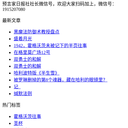
预言家日报社社长微信号，欢迎大家扫码加上，微信号：
1915207080
最新文章
黑魔法防御术教授盘点
盛着月光
1942，霍格沃茨未被记下的半页往事
在格里莫广场12号
双勇士的和解
双勇士的和解
哈利波特版《半生雪》
被罗琳删掉的第8个魂器，藏在哈利的眼镜里？
记_
缄默法则
热门标签
霍格沃茨往事
圣杯