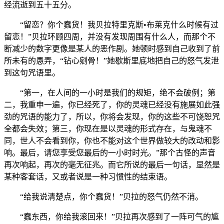
经流逝到五十五分。
“留恋？你个蠢货！我贝拉特里克斯•布莱克什么时候有过
留恋！”贝拉环顾四周，并没有发现周围有什么人，而那个不
断减少的数字更像是某人的恶作剧。她顿时感到自己收到了前
所未有的愚弄，“钻心剜骨！”她歇斯里底地把自己的怒气发泄
到这句咒语里。
“第一，在人间的一小时是我们的规矩，绝不会破例；第
二，我重申一遍，你已经死了，你的灵魂已经没有施展如此强
劲的咒语的能力了，所以，你将会发现，你的这些不可饶恕咒
全都会失效；第三，你现在是以灵魂的形式存在，与鬼魂不
同，世人不会看到你，你也不能对这个世界做较大的改动和影
响。最后，请您享受您最后的一小时时光。”那个古怪的声音
再次响起，再次的毫无征兆。而它所说的最后一句话，显然是
某种客套话，又或者说是一种习惯性的结束语。
“给我说清楚点，你个蠢货！”贝拉的怒气仍然不消。
“蠢东西，你给我滚回来！”贝拉再次感到了一阵可气的尴