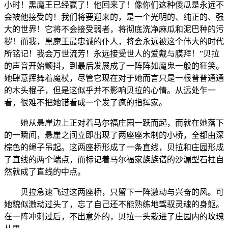
小时！黑魔王已经赢了！他回来了！像你们这种傻瓜是永远不
会被他接受的！我们将要迎来的，是一个光明的、纯正的、强
大的世界！它将不会接受弱者，将彻底洗净麻瓜和泥巴种的污
秽！而我，黑魔王最忠诚的仆人，将会永远被这个伟大的时代
所铭记！我会万世流芳！永远接受世人的爱戴与膜拜！”贝拉
的声音开始颤抖，到最后发展成了一阵阵如魔鬼一般的狂笑。
她肆意挥舞着魔杖，尽管它现在对于她而言只是一根普普通通
的木头棍子，但是这似乎并不影响贝拉的心情。从远处乍一
看，很难不把她错看成一个发了疯的指挥家。
她从悬崖边上正对着马尔福庄园一跃而起，而就在她落下
的一瞬间，悬崖之间立即出现了两座座木制的小桥，全都由深
棕色的绳子吊起。这两座桥形成了一条直线，贝拉和庄园形成
了直线的两个端点，而标记着马尔福家族族谱的沙漏型石柱自
然就成了直线的中点。
贝拉急速飞过这两座桥，只留下一阵激动与兴奋的风。可
她貌似激动过头了，忘了自己还不能熟练地驾驭灵魂的身躯。
在一阵冲刺过后，不出意外的，贝拉一头栽进了庄园内的玫瑰