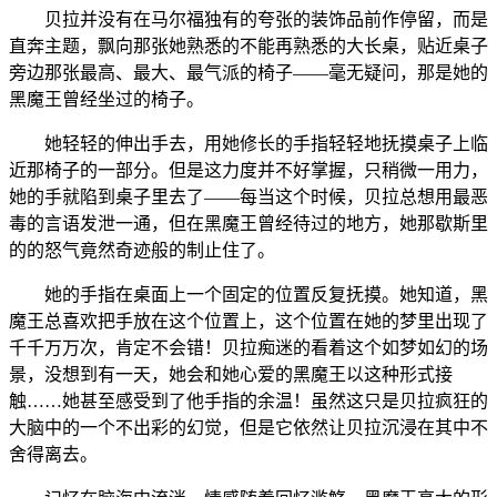
贝拉并没有在马尔福独有的夸张的装饰品前作停留，而是
直奔主题，飘向那张她熟悉的不能再熟悉的大长桌，贴近桌子
旁边那张最高、最大、最气派的椅子——毫无疑问，那是她的
黑魔王曾经坐过的椅子。
她轻轻的伸出手去，用她修长的手指轻轻地抚摸桌子上临
近那椅子的一部分。但是这力度并不好掌握，只稍微一用力，
她的手就陷到桌子里去了——每当这个时候，贝拉总想用最恶
毒的言语发泄一通，但在黑魔王曾经待过的地方，她那歇斯里
的的怒气竟然奇迹般的制止住了。
她的手指在桌面上一个固定的位置反复抚摸。她知道，黑
魔王总喜欢把手放在这个位置上，这个位置在她的梦里出现了
千千万万次，肯定不会错！贝拉痴迷的看着这个如梦如幻的场
景，没想到有一天，她会和她心爱的黑魔王以这种形式接
触……她甚至感受到了他手指的余温！虽然这只是贝拉疯狂的
大脑中的一个不出彩的幻觉，但是它依然让贝拉沉浸在其中不
舍得离去。