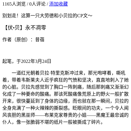
1165
人浏览 /
0
人评论 /
添加收藏
别划走！这算一只大劳德和小贝拉的CP文～
【伏•贝】永不凋零
作者（原创）：昔蓓
起笔，于2022年3月24日
一道红光朝着贝拉·特里克斯冲过来，那光咆哮着，嘶吼
着，带着韦斯莱夫人近乎疯狂的气愤和坚决，直直地刺入了她
的心脏。贝拉先感觉到了胸口一阵刺痛，随后那刺痛又渐渐幻
化成了一种要命的酸痛。那该死酸痛像荒原上的野火一般扩散
开来，很快蔓延到了身体的边缘，而也就在那一瞬间，贝拉的
全身充满了一种火辣辣的撕裂感。眨眼间的功夫，一个令人闻
风丧胆的黑巫师——布莱克家尊贵的小姐——黑魔王最忠诚的
仆人，像一张脆弱不堪的纸片一般被撕成了碎片。