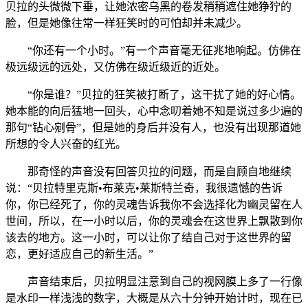
贝拉的头微微下垂，让她浓密乌黑的卷发稍稍遮住她狰狞的
脸，但是她像往常一样狂笑时的可怕却并未减少。
“你还有一个小时。”有一个声音毫无征兆地响起。仿佛在
极远级远的远处，又仿佛在级近级近的近处。
“你是谁？”贝拉的狂笑被打断了，这干扰了她的好心情。
她本能的向后猛地一回头，心中念叨着她不知是说过多少遍的
那句“钻心剜骨”，但是她的身后并没有人，也没有出现那道她
所想的令人兴奋的红光。
那奇怪的声音没有回答贝拉的问题，而是自顾自地继续
说：“贝拉特里克斯•布莱克•莱斯特兰奇，我很遗憾的告诉
你，你已经死了，你的灵魂告诉我你不会选择化为幽灵留在人
世间，所以，在一小时以后，你的灵魂会在这世界上飘散到你
该去的地方。这一小时，可以让你了结自己对于这世界的留
恋，更好适应自己的新生活。”
声音结束后，贝拉明显注意到自己的视网膜上多了一行像
是水印一样浅浅的数字，大概是从六十分钟开始计时，现在已