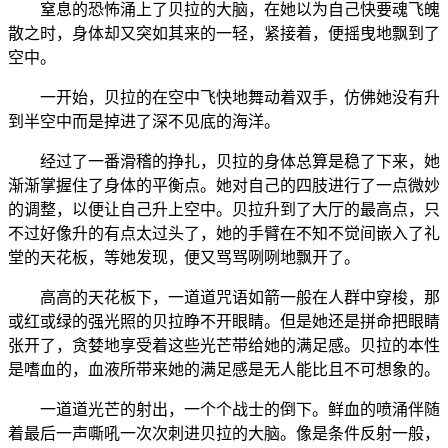
窒息的恐怖涌上了贝拉的大脑，在她以为自己快要魂飞魄
散之时，身体却又突如其来的一轻，紧接着，便摇曳地飘到了
空中。
一开始，贝拉的在空中飞快地舞动着双手，仿佛她没有升
到半空中而是掉进了深不见底的海洋。
经过了一番滑稽的挣扎，贝拉的身体总算是稳了下来，她
渐渐掌握住了身体的平衡点。她对自己的四肢进行了一点微妙
的调整，以便让自己升上空中。贝拉升到了大厅的最高点，只
不过好像升的有点太过头了，她的手臂在不知不觉间嵌入了礼
堂的天花板，等她发现，便又骂骂咧咧地飘开了。
高高的天花板下，一道道咒语如箭一般在人群中穿梭，那
或红或绿的强光照的贝拉睁不开眼睛。但是她还是拼命把眼睛
张开了，贪婪地享受着这些光芒带给她的满足感。贝拉的本性
是嗜血的，血液所带来她的满足感是无人能比且不可想象的。
一道道光芒的射出，一个个战士的倒下。鲜血的喷涌伴随
着最后一声嘶吼一次次刺进贝拉的大脑。像是条件反射一般，