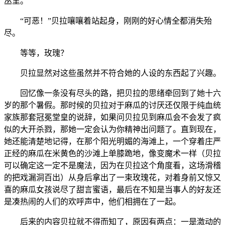
丛里。
“可恶！”贝拉嚷嚷着站起身，刚刚的好心情全都消失殆
尽。
等等，玫瑰？
贝拉显然对这些虽然并不符合她的人设的东西起了兴趣。
回忆像一条没有尽头的路，把贝拉的思绪牵回到了她十六
岁的那个暑假。那时候的贝拉对于麻瓜的讨厌还仅限于纯血统
家族那套冠冕堂皇的说辞，如果问贝拉见到麻瓜会不会发了疯
似的大开杀戮，那她一定会认为你精神出问题了。直到现在，
她还能清楚地记得，在那个阳光明媚的海滩上，一个穿着庄严
正经的麻瓜在米黄色的沙滩上单膝跪地，像变魔术一样（贝拉
可以确定这一定不是魔法，因为在贝拉这个角度看，这场滑稽
的把戏漏洞百出）从身后拿出了一束玫瑰花，对着身前又惊又
喜的麻瓜女孩说尽了甜言蜜语，最后在不知是当事人的好友还
是凑热闹的人们的欢呼声中，他们相拥在了一起。
后来的内容贝拉就不得而知了，原因有两点：一是激动的