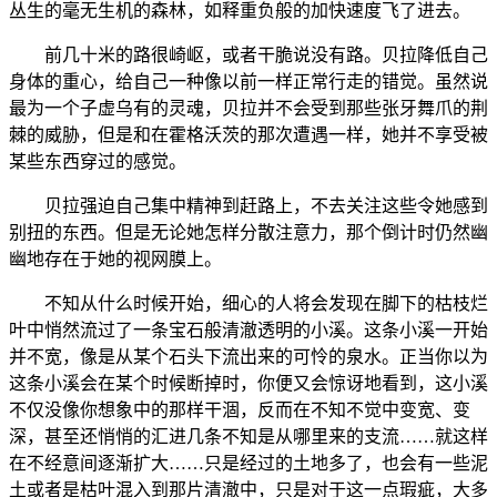
丛生的毫无生机的森林，如释重负般的加快速度飞了进去。
前几十米的路很崎岖，或者干脆说没有路。贝拉降低自己
身体的重心，给自己一种像以前一样正常行走的错觉。虽然说
最为一个子虚乌有的灵魂，贝拉并不会受到那些张牙舞爪的荆
棘的威胁，但是和在霍格沃茨的那次遭遇一样，她并不享受被
某些东西穿过的感觉。
贝拉强迫自己集中精神到赶路上，不去关注这些令她感到
别扭的东西。但是无论她怎样分散注意力，那个倒计时仍然幽
幽地存在于她的视网膜上。
不知从什么时候开始，细心的人将会发现在脚下的枯枝烂
叶中悄然流过了一条宝石般清澈透明的小溪。这条小溪一开始
并不宽，像是从某个石头下流出来的可怜的泉水。正当你以为
这条小溪会在某个时候断掉时，你便又会惊讶地看到，这小溪
不仅没像你想象中的那样干涸，反而在不知不觉中变宽、变
深，甚至还悄悄的汇进几条不知是从哪里来的支流……就这样
在不经意间逐渐扩大……只是经过的土地多了，也会有一些泥
土或者是枯叶混入到那片清澈中，只是对于这一点瑕疵，大多