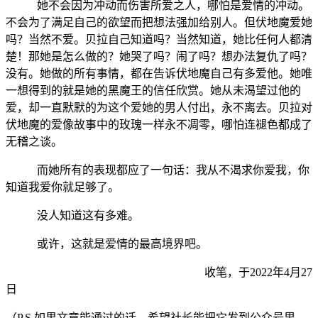
她不会因为冲动而伤害所爱之人，哪怕是爱情的冲动。
不会为了满足自己的欲望而把想法强加给别人。但伏地魔爱她
吗？当然不爱。贝拉自己知道吗？当然知道，她比任何人都清
楚！那她是怎么做的？她哭了吗？闹了吗？想办法复仇了吗？
没有。她做的所有事情，都在告诉伏地魔自己有多爱他。她唯
一想得到的就是她的黑魔王的信任欣赏。她从未渴望过他的
爱，却一直默默的为这个爱她的男人付出，永不离去。贝拉对
伏地魔的爱像故事中的玫瑰一样永不凋零，哪怕连褪色都成了
无稽之谈。
而她所有的表现都应了一句话：我从不渴求你爱我，你
知道我爱你就足够了。
没人知道这有多难。
或许，这就是爱情的最高境界吧。
收笔，于2022年4月27
日
（P.S.如果文章能通过的话，希望社长能把它发到公众号里，