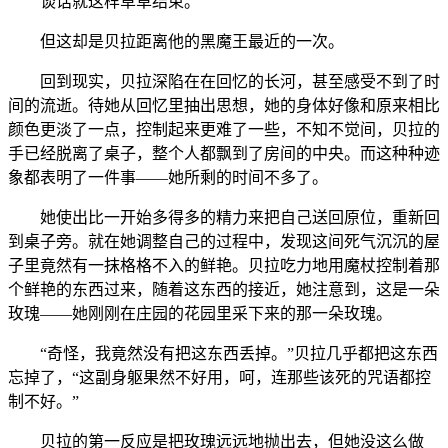
谈话就这样草草结束。
但这却是贝拉距离他的黑魔王最近的一次。
回到现实，贝拉深陷在在回忆的长河，甚至感受不到了时
间的流逝。待她从回忆里抽出思想，她的身体好像和原来相比
颜色更淡了一点，控制起来更难了一些，不知不觉间，贝拉的
手已经脱离了桌子，整个人都飘到了房间的中央。而这种种迹
象都表明了一件事——她所剩的时间不多了。
她使出比一开始多得多的精力来把自己送回原位，重新回
到桌子旁。就在她调整自己的过程中，发现这间死气沉沉的屋
子里竟然有一抹格格不入的鲜艳。贝拉吃力地用魔杖控制着那
个鲜艳的东西过来，随着这东西的接近，她注意到，这是一朵
玫瑰——她刚刚在庄园的花园里采下来的那一朵玫瑰。
“奇怪，我竟然没有把这东西丢掉。”贝拉几乎都把这东西
忘掉了，“这副身躯果然不好用，呵，连那些该死的咒语都控
制不好。”
贝拉的第一反应是把玫瑰远远地抛出去，但她没这么做