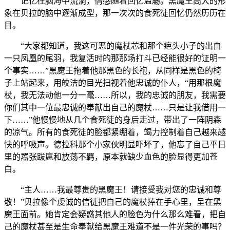
记忆在脑海中流淌，情感随着回忆滥觞。黑魔王高大的形
象在贝拉的脑中逐渐成型，那一次次的食死徒回忆仍然历历在
目。
“大家都知道，我这可恶的魔杖芯和那个疤头小子的出自
一只凤凰的尾羽，我复活时的那那场打斗已经能很好的证明一
个事实……”黑魔王拖着他那黑色的长袍，从同样是黑色的椅
子上站起来，用皎洁的目光扫视着他忠诚的仆人，“用那根魔
杖，我无法动他一分一毫……所以，我的忠诚的朋友，我需要
你们其中一位最忠诚的奉献出自己的魔杖……只是让我借用一
下……”他慢慢地从几个食死徒的身后走过，带出了一阵阴森
的凉气。所有的食死徒的脸都紧绷着，竭力控制着自己越来越
快的呼吸声。德拉科那个小家伙明显吓坏了，他忘了自己平日
里的嚣张跋扈和放荡不羁，原本就缺少血色的脸显得更加苍
白。
“主人……我最尊贵的黑魔王！请接受我对您的忠诚和尊
敬！”贝拉像个虔诚的信徒把自己的魔杖捧在手心里，呈在黑
魔王面前。她肯定会疑惑其他人的脸色为什么那么难看，把自
己的魔杖甚至是生命奉献给黑魔王难道不是一件光荣的事吗？