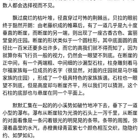
数人都会选择视而不见。
飘过腐烂的枯叶堆，径直穿过可怖的荆棘丛，贝拉的眼前
终于豁然开朗：由老藤织成的帷幕后，有了一道几乎是九十度
垂直的断崖，而断崖的另一端，则出现了一座古香古色、富丽
堂皇的庄园。断崖的形状类似于一个圆柱形，其中底面圆的直
径比一百米还要多出许多，而它的高我们就不得而知了，因为
就算你有飞行员一般的视力，仍然会一眼望不到底。在断崖的
正中间，有一个两端粗、中间细的沙漏型石柱，柱身雕刻着马
尔福家族每一位成员的名字（很显然，对面的庄园就是马尔福
家族的庄园），形成了一个极具特色的家族族谱。石柱也一眼
望不到底，但是高度却与断崖齐平，所以我们可以猜测，这个
石柱的底部也与悬崖在同一个平面上。
默默汇集在一起的的小溪势如破竹地冲下去，垂下了一道
小型的瀑布。瀑布从断崖较为光滑的石头上一泻千里，从断崖
的对面看像是一条闪着银光的明晃晃的条带。条带的周围，弥
漫着晶莹的水汽，赤橙黄绿青蓝紫七个颜色相互交织，隐隐约
约、如梦如幻。