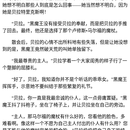
她想不明白那些人到底是怎么回事——她当然想不明白，因为
她是贝拉特里克斯啊！
“贝拉。”黑魔王没有接受贝拉的奉献，而是把贝拉的手推
了回去。最终，他还是选择了那个卢修斯•马尔福的魔杖。
散会后，贝拉的心情不出所料地有些失落，但是让她没想
到的是，黑魔王竟然破天荒的叫她单独留下。
“我最尊贵的主人。”贝拉学着一个大家闺秀的样子行了一
个蹩脚的屈膝礼。
“好了，贝拉，我知道你并不是个听话的乖乖女。”黑魔王
挥挥手，示意她不要纠结于那些繁复的礼节。
“贝拉，你一直是我最忠诚的仆人，这一点毋庸置疑。”黑
魔王抖了抖袍子，坐在了椅子上，并让贝拉坐在自己的旁边。
“主人，那马尔福的魔杖有什么好的，您看他的脸色，多
难看啊。像这样一个不愿为自己主人付出的仆人有什么用？您