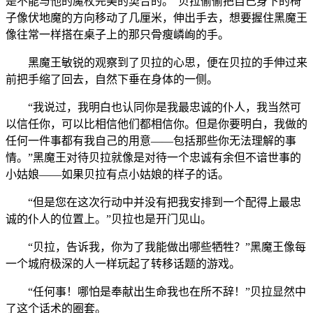
是不能与他的魔杖完美的契合的。”贝拉偷偷把自己身下的椅
子像伏地魔的方向移动了几厘米，伸出手去，想要握住黑魔王
像往常一样搭在桌子上的那只骨瘦嶙峋的手。
黑魔王敏锐的观察到了贝拉的心思，便在贝拉的手伸过来
前把手缩了回去，自然下垂在身体的一侧。
“我说过，我明白也认同你是我最忠诚的仆人，我当然可
以信任你，可以比相信他们都相信你。但是你要明白，我做的
任何一件事都有我自己的用意——包括那些你无法理解的事
情。”黑魔王对待贝拉就像是对待一个忠诚有余但不谙世事的
小姑娘——如果贝拉有点小姑娘的样子的话。
“但是您在这次行动中并没有把我安排到一个配得上最忠
诚的仆人的位置上。”贝拉也是开门见山。
“贝拉，告诉我，你为了我能做出哪些牺牲？”黑魔王像每
一个城府极深的人一样玩起了转移话题的游戏。
“任何事！哪怕是奉献出生命我也在所不辞！”贝拉显然中
了这个话术的圈套。