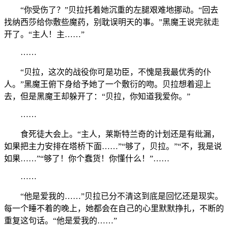
“你受伤了？”贝拉托着她沉重的左腿艰难地挪动。“回去
找纳西莎给你敷些魔药，别耽误明天的事。”黑魔王说完就走
开了。“主人！主……”
……
“贝拉，这次的战役你可是功臣，不愧是我最优秀的仆
人。”黑魔王俯下身给予她了一个敷衍的吻。贝拉想着迎上
去，但是黑魔王却躲开了：“贝拉，你知道我爱你。”
……
食死徒大会上。“主人，莱斯特兰奇的计划还是有纰漏，
如果把主力安排在塔桥下面……”“够了，贝拉。”“不，我是说
如果……”“够了！你个蠢货！你懂什么！”……
……
“他是爱我的……”贝拉已分不清这到底是回忆还是现实。
每一个睡不着的晚上，她都会在自己的心里默默挣扎，不断的
重复这句话。“他是爱我的……”