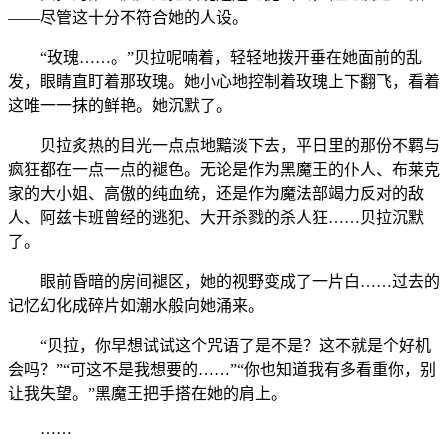
——尽管这十分不符合她的人设。
“玫瑰……。”贝拉呢喃着，轻轻地拨开垂在她面前的乱
发，眼睛直盯着那玫瑰。她小心地控制着玫瑰上下翻飞，看着
这唯一一抹的鲜艳。她沉默了。
贝拉炙热的目光一点点地黯淡下去，平日里的那份不羁与
疯狂都在一点一点的褪色。无论是作为黑魔王的仆人、布莱克
家的大小姐、高傲的纯血统，还是作为魔法部竭力反对的敌
人、阿兹卡班曾经的逃犯、大开杀戮的杀人狂……贝拉沉默
了。
眼前昏暗的房间褪区，她的视野变成了一片白……过去的
记忆幻化成碎片如潮水般向她涌来。
“贝拉，你早想试试这个咒语了是不是？这不就是个好机
会吗？”“可这不是我想要的……”“你也知道我有多看重你，别
让我失望。”黑魔王把手搭在她的肩上。
……