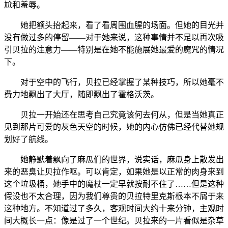
尬和羞辱。
她把额头抬起来，看了看周围血腥的场面。但她的目光并
没有做过多的停留——对于她来说，这种事情并不足以再次吸
引贝拉的注意力——特别是在她不能施展她最爱的魔咒的情况
下。
对于空中的飞行，贝拉已经掌握了某种技巧，所以她毫不
费力地飘出了大厅，随即飘出了霍格沃茨。
贝拉一开始还在思考自己究竟该何去何从，但是当她真正
见到那片可爱的灰色天空的时候，她的内心仿佛已经代替她规
划好了航线。
她静默着飘向了麻瓜们的世界，说实话，麻瓜身上散发出
来的恶臭让贝拉作呕。可以肯定，如果她是以正常的肉身来到
这个垃圾桶，她手中的魔杖一定早就按耐不住了……但是这种
假设也不太合理，因为我们尊贵的贝拉特里克斯根本不屑于来
这种地方。不知道过了多久，客观时间大约十来分钟，主观时
间大概长一点：像是过了一个世纪。贝拉来的一片看似是杂草