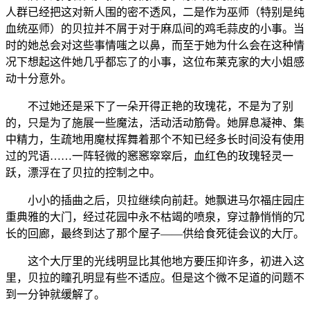
人群已经把这对新人围的密不透风，二是作为巫师（特别是纯
血统巫师）的贝拉并不屑于对于麻瓜间的鸡毛蒜皮的小事。当
时的她总会对这些事情嗤之以鼻，而至于她为什么会在这种情
况下想起这件她几乎都忘了的小事，这位布莱克家的大小姐感
动十分意外。
不过她还是采下了一朵开得正艳的玫瑰花，不是为了别
的，只是为了施展一些魔法，活动活动筋骨。她屏息凝神、集
中精力，生疏地用魔杖挥舞着那个不知已经多长时间没有使用
过的咒语……一阵轻微的窸窸窣窣后，血红色的玫瑰轻灵一
跃，漂浮在了贝拉的控制之中。
小小的插曲之后，贝拉继续向前赶。她飘进马尔福庄园庄
重典雅的大门，经过花园中永不枯竭的喷泉，穿过静悄悄的冗
长的回廊，最终到达了那个屋子——供给食死徒会议的大厅。
这个大厅里的光线明显比其他地方要压抑许多，初进入这
里，贝拉的瞳孔明显有些不适应。但是这个微不足道的问题不
到一分钟就缓解了。