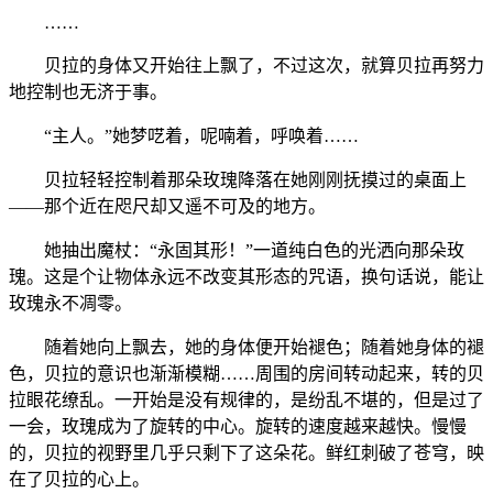
……
贝拉的身体又开始往上飘了，不过这次，就算贝拉再努力
地控制也无济于事。
“主人。”她梦呓着，呢喃着，呼唤着……
贝拉轻轻控制着那朵玫瑰降落在她刚刚抚摸过的桌面上
——那个近在咫尺却又遥不可及的地方。
她抽出魔杖：“永固其形！”一道纯白色的光洒向那朵玫
瑰。这是个让物体永远不改变其形态的咒语，换句话说，能让
玫瑰永不凋零。
随着她向上飘去，她的身体便开始褪色；随着她身体的褪
色，贝拉的意识也渐渐模糊……周围的房间转动起来，转的贝
拉眼花缭乱。一开始是没有规律的，是纷乱不堪的，但是过了
一会，玫瑰成为了旋转的中心。旋转的速度越来越快。慢慢
的，贝拉的视野里几乎只剩下了这朵花。鲜红刺破了苍穹，映
在了贝拉的心上。