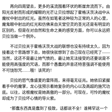
再向四周望去，更多的溪流围着环状的断崖奔流而下。由
阳光反射而形成的耀眼的光芒让贝拉想起了霍格沃茨决战中从
魔杖中射出的红光。虽然在如笔者这种较为正常的人的心里，
魔鬼眼中射出的红光和仿佛来自天堂空灵的圣光还是有明显的
区别的，但是在对自然和生命之美的感受方面，你可以永远把
贝拉当做一个例外。
不过贝拉关于霍格沃茨大战的联想也没有持续太久，因为
接着这个思路想下去，她很快就想到了自己现在已经死了——
当然，这还不是最让她气愤的，最让她无法接受的还要说是不
能使用高强度的咒语，而那个愚蠢的声音还特意强调不能使用
不可饶恕咒……哦！该死的！
贝拉的怒气像盛夏的雷阵雨，来得毫无征兆。她依旧紧握
着手中的魔掌，龙心弦预示着她复杂的内心以及高超的施咒功
底。以往，这根魔杖是她高傲的一部分。可现在，可怜的魔杖
却成为了贝拉坏心情的导火索。
“那蠢东西真是蠢到了极致，话都说不全！谁稀罕这一个