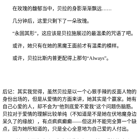
在玫瑰的馥郁当中，贝拉的身影渐渐飘远……
几分钟后，这里只剩下了一朵玫瑰。
“永固其形”，这应该是贝拉施展过的最温柔的咒语了吧。
或许，她只有在她的黑魔王面前才有温柔的模样。
或许，贝拉比斯内普更配得上那句“Always”。
后记：其实我觉得，虽然贝拉是以一个心狠手辣的反面人物的
身份出场的，但是从爱情的方面来讲，她其实是个赢家。她有
自己心爱的人，却不会为“他到底爱不爱我”这个问题伤脑筋。
贝拉对于爱情的理解比较单纯（不知道是不是她在伏地魔身边
呆久了的缘故），有点疯疯癫癫——但这并不能完全算一个缺
点，因为她所知道的，只是全心全意地为自己爱的人付出。