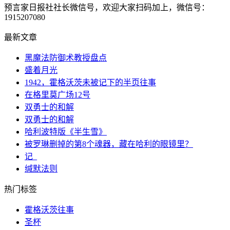
预言家日报社社长微信号，欢迎大家扫码加上，微信号：
1915207080
最新文章
黑魔法防御术教授盘点
盛着月光
1942，霍格沃茨未被记下的半页往事
在格里莫广场12号
双勇士的和解
双勇士的和解
哈利波特版《半生雪》
被罗琳删掉的第8个魂器，藏在哈利的眼镜里？
记_
缄默法则
热门标签
霍格沃茨往事
圣杯